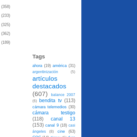
1
(358)
0
(233)
9
(325)
8
(362)
7
(189)
Tags
ahora
(19)
américa
(31)
argentinización
(5)
artículos
destacados
(607)
balance 2007
bendita tv
(113)
(6)
cámara telemedios
(30)
cámara testigo
(118)
canal 13
(153)
canal 9
(18)
casi
cine
(63)
ángeles
(8)