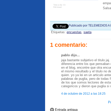
empat
Salsa
Publicado por
TELEMEDIOS
A 
Etiquetas:
encuestas
,
saeta
1 comentario:
pablo dijo...
jaja bastante subjetivo el titulo 
diferencia entre los que pensaban 
en el blog, encontre que otra enc
el mismo resultado y el titulo no 
quien. yo ya lei en un articulo ant
palabras de puglia, pero de todas 
de los que somos lectores de esta
categoricos y dieron que puglia si m
4 de octubre de 2012 a las 18:25
Pu
Entrada antigua