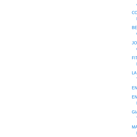
CO
BE
JO
FI
LA
EN
EN
GI
MA