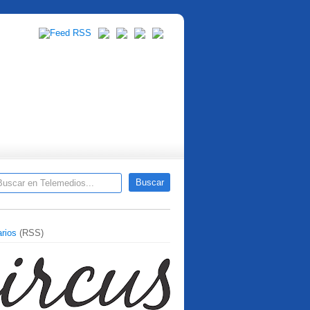
rios
(RSS)