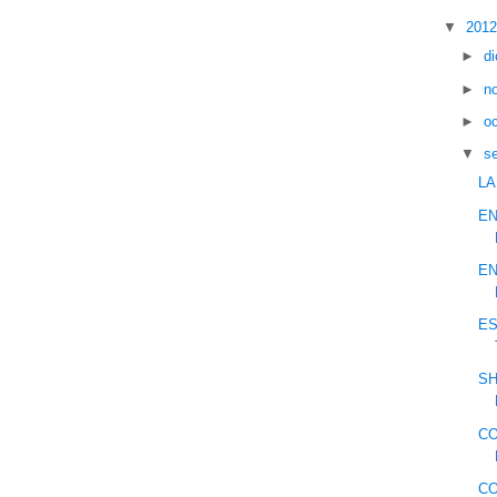
▼
201
►
d
►
n
►
o
▼
s
LA
EN
EN
ES
SH
CO
CO