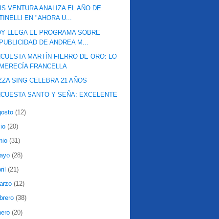
IS VENTURA ANALIZA EL AÑO DE
TINELLI EN "AHORA U...
Y LLEGA EL PROGRAMA SOBRE
PUBLICIDAD DE ANDREA M...
CUESTA MARTÍN FIERRO DE ORO: LO
MERECÍA FRANCELLA
ZZA SING CELEBRA 21 AÑOS
CUESTA SANTO Y SEÑA: EXCELENTE
gosto
(12)
lio
(20)
nio
(31)
ayo
(28)
ril
(21)
arzo
(12)
ebrero
(38)
nero
(20)