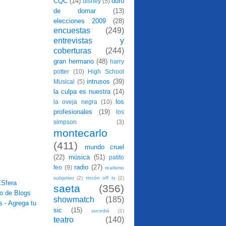
CQC
(14)
duro
disney
(5)
de domar
(13)
elecciones 2009
(28)
encuestas
(249)
entrevistas y
coberturas
(244)
gran hermano
(48)
harry
potter
(10)
High School
intrusos
(39)
Musical
(5)
la culpa es nuestra
(14)
los
la oveja negra
(10)
profesionales
(19)
los
simpson
(3)
montecarlo
(411)
mundo cruel
(22)
música
(51)
patito
radio
(27)
feo
(9)
realismo
subjetivo
(2)
rincón off tv
(2)
saeta
(356)
showmatch
(185)
sic
(15)
sucedió
(1)
teatro
(140)