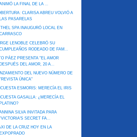
ANIMÓ LA FINAL DE LA ...
BERTURA: CLARISA ABREU VOLVIÓ A
LAS PASARELAS
THEL SPA INAUGURÓ LOCAL EN
CARRASCO
RGE LENOBLE CELEBRÓ SU
CUMPLEAÑOS RODEADO DE FAM...
TO PÁEZ PRESENTA "EL AMOR
DESPUÉS DEL AMOR, 20 A...
NZAMIENTO DEL NUEVO NÚMERO DE
"REVISTA ÚNICA"
CUESTA ESMORIS: MERECÍA EL IRIS
CUESTA GASALLA: ¿MERECÍA EL
PLATINO?
ANNINA SILVA INVITADA PARA
"VICTORIA'S SECRET FA...
XI DE LA CRUZ HOY EN LA
EXPOPRADO