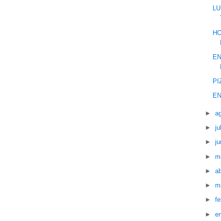
LU
HO
EN
PI
EN
►
a
►
ju
►
ju
►
m
►
ab
►
m
►
f
►
e