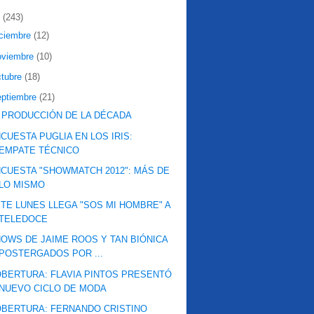
2
(243)
iciembre
(12)
oviembre
(10)
ctubre
(18)
eptiembre
(21)
 PRODUCCIÓN DE LA DÉCADA
CUESTA PUGLIA EN LOS IRIS:
EMPATE TÉCNICO
CUESTA "SHOWMATCH 2012": MÁS DE
LO MISMO
TE LUNES LLEGA "SOS MI HOMBRE" A
TELEDOCE
OWS DE JAIME ROOS Y TAN BIÓNICA
POSTERGADOS POR ...
BERTURA: FLAVIA PINTOS PRESENTÓ
NUEVO CICLO DE MODA
BERTURA: FERNANDO CRISTINO