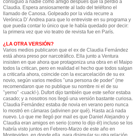
consiguió a nadie como amigo después que la perdió a
Claudia. Espera ansiosamente al lado del teléfono el
llamado de Canosa. Golpeado por la vida recurre a
Verónica D' Andrea para que lo entreviste en su programa y
que pueda contar lo único que le había quedado por decir:
la primera vez que vio teatro de revista fue en París.
¿LA OTRA VERSIÓN?
Varios medios publicaron que el ex de Claudia Fernández
está ahora preso por narcotráfico. Ella junto a Ventura
insisten en que ahora que protagoniza una obra en el Maipo
todos la critican, pero en realidad el hecho que todos salgan
a criticarla ahora, coincide con la excarcelación de su ex
novio, según varios medios "una persona de poder" (me
recomendaron que no publique su nombre ni el de su
"yerno" -cuack!-). Dufort dijo también que este señor estaba
casado; y a nosotros nos llegó una versión bastante curiosa.
Claudia Fernández estaba de novia en verano pero nunca
lo mostró en cámaras (adivinen por qué). Hasta acá nada
nuevo. Lo que me llegó por mail es que Daniel Alejandro y
Claudia eran amigos en serio (como lo dijo él) incluso se los
habría visto juntos en Febrero-Marzo de este año en
Montevideo, en donde ella, para disimular su otra relación,