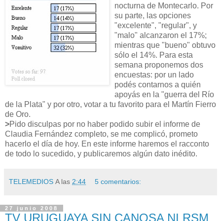
nocturna de Montecarlo. Por
su parte, las opciones
"excelente", "regular", y
"malo" alcanzaron el 17%;
mientras que "bueno" obtuvo
sólo el 14%. Para esta
semana proponemos dos
encuestas: por un lado
podés contarnos a quién
apoyás en la "guerra del Río
de la Plata" y por otro, votar a tu favorito para el Martín Fierro
de Oro.
>
Pido disculpas por no haber podido subir el informe de
Claudia Fernández completo, se me complicó, prometo
hacerlo el día de hoy. En este informe haremos el racconto
de todo lo sucedido, y publicaremos algún dato inédito.
TELEMEDIOS
A las
2:44
5 comentarios:
27 junio 2008
TV URUGUAYA SIN CANOSA NI RSM