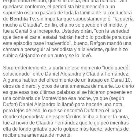
el que había estado, que si lo decía, era una bomba... Sin
quedarse conforme, el periodista hizo mención a un
supuesto oscuro pasado de toda la familia de la conductora
de
Bendita Tv,
sin importar que supuestamente él "la quería
mucho a Claudia". En fin, ella no se quedó en el molde, y
fue a Canal 5 a increparlo. Ustedes dirán, "con la seriedad
que tiene el canal estatal habrán hecho lo posible para que
este episodio pase inadvertido", bueno, Rafgon mandó una
cámara a perseguir al periodista y a la vedette, quien hizo
subir a Alejandro en un auto y se lo llevó.
Sorprendentemente, a partir de ese momento "todo quedó
solucionado" entre Daniel Alejandro y Claudia Fernández.
Algunos hablan del ofrecimiento de un trabajo en Canal 10,
otros de dinero, y otros de una amenaza de muerte. Lo cierto
es que esas tres últimas palabras sí se hicieron presente en
una comisaría de Montevideo esa noche, ya que (según
Dufort) Daniel Alejandro lo llamó para hacerle una nota,
pero lejos de eso, lo que se encontró Dufort en el lugar
donde el periodista de espectáculos le iba a hacer la nota,
fue al novio de Claudia Fernández que lo golpeó mientras
ella de fondo gritaba que lo golpee más fuerte, además de
recibir una amenaza de muerte.