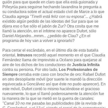
guión para que quede en claro que ella está guionada y
Piñeyrúa para seguirse hechando lavandina le pregunta a
su conductora sobre el actual estado civil de Marce a lo que
Claudia agrega
"Tinelli está feliz con su esposa"
... ¿Habrá
existido algún pedido de las ideotas del Sur para que se
dijera eso o fue sólo el jabón de Zur? Otra cosita que me
llamó la atención, en el infotme no aparece Dufort, sólo
Daniel Alejandro...mmm... ¿pedido de Clau? ¿En el
programa de hoy van a volver a ignorarlo?
Para cerrar el escándalo, en el último día de esta batalla
oriental,
Intrusos
recordó aquel momento en el que Claudia
Fernández llama de imprevisto a Océano para quejarse al
aire de los dichos de los conductores de
Justicia Infinita
contra su persona. Por otro lado,
Los Profesionales de
Siempre
cerraba este caso con broche de oro: Rafael Dufort
en otro desopilante móvil (por suerte le mandó la dirección
equivocada a Goncálvez así que éste no pudo aparecer). En
este móvil, Dufort contó lo mismo haciéndose el gracioso
nuevamente, lo que sí llamó poderosamente la atención fue
la manera de la que se metió en la guerra de canales:
"Canal 10 no me pasaba las publicidades (de la revista de