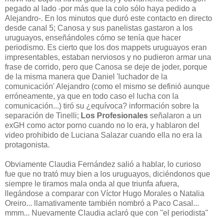
pegado al lado -por más que la colo sólo haya pedido a
Alejandro-. En los minutos que duró este contacto en directo
desde canal 5; Canosa y sus panelistas gastaron a los
uruguayos, enseñándoles cómo se tenía que hacer
periodismo. Es cierto que los dos mappets uruguayos eran
impresentables, estaban nerviosos y no pudieron armar una
frase de corrido, pero que Canosa se deje de joder, porque
de la misma manera que Daniel 'luchador de la
comunicación' Alejandro (como el mismo se definió aunque
erróneamente, ya que en todo caso el lucha con la
comunicación...) tiró su ¿equívoca? información sobre la
separación de Tinelli;
Los Profesionales
señalaron a un
exGH como actor porno cuando no lo era, y hablaron del
video prohibido de Luciana Salazar cuando ella no era la
protagonista.
Obviamente Claudia Fernández salió a hablar, lo curioso
fue que no trató muy bien a los uruguayos, diciéndonos que
siempre le tiramos mala onda al que triunfa afuera,
llegándose a comparar con Víctor Hugo Morales o Natalia
Oreiro... llamativamente también nombró a Paco Casal...
mmm... Nuevamente Claudia aclaró que con "el periodista"