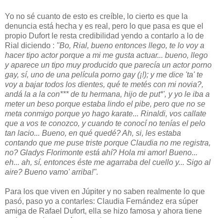
Yo no sé cuanto de esto es creíble, lo cierto es que la
denuncia está hecha y es real, pero lo que pasa es que el
propio Dufort le resta credibilidad yendo a contarlo a lo de
Rial diciendo :
"Bo, Rial, bueno entonces llego, te lo voy a
hacer tipo actor porque a mi me gusta actuar... bueno, llego
y aparece un tipo muy producido que parecía un actor porno
gay, sí, uno de una película porno gay (¡!); y me dice 'ta' te
voy a bajar todos los dientes, qué te metés con mi novia?,
andá la a la con*** de tu hermana, hijo de put*', y yo le iba a
meter un beso porque estaba lindo el pibe, pero que no se
meta conmigo porque yo hago karate... Rinaldi, vos callate
que a vos te conozco, y cuando te conocí no tenías el pelo
tan lacio... Bueno, en qué quedé? Ah, si, les estaba
contando que me puse triste porque Claudia no me registra,
no? Gladys Florimonte está ahí? Hola mi amor! Bueno...
eh... ah, sí, entonces éste me agarraba del cuello y... Sigo al
aire? Bueno vamo' arriba!".
Para los que viven en Júpiter y no saben realmente lo que
pasó, paso yo a contarles: Claudia Fernández era súper
amiga de Rafael Dufort, ella se hizo famosa y ahora tiene