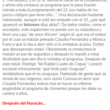
C. Fernández), y el 12 sí, siendo el canal de la competencia;
y ahora ella conduce un programa que le pasa tirando
mierda a toda la programación del 12, eso habla de los
pocos códigos que tiene ella..."
. Una declaración bastante
interesante, aunque si está tan enojado con el 10, ¿por qué
apareció en
Intrusos
días atrás?. De todos modos, como el
escorpión, este espécimen no puede con su naturaleza y
llevó una caja "de unos 40cmm" según él, que era el motivo
por el cual se habían peleado Claudia Fernández y Mónica
Farro y que lo iba a abrir sólo si lo invitaban al piso. Dufort:
que desesperado estás!. Obviamente la conductora le
insistió un par de segundos y después lo mandó a volar
diciéndole que otro día lo invitaba al programa. Después de
este móvil, Rodrigo "Mr Rabbit Cuatro de Copas" Lussich
exclamó irónicamente
"qué lindo país Uruguay!"
,
olvidándose que él es uruguayo. Hablando de gente que se
olvida de sus orígenes, tuvo razón Canosa en decir que
Claudia Fernández estuvo mal en hacer un informe
pegándole al programa de chimentos porque les debe su
carrera a ellos.
Después del Huracán...