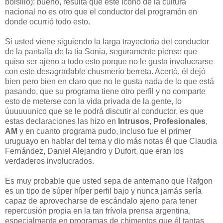
bolsillo); bueno, resulta que este ícono de la cultura
nacional no es otro que el conductor del programón en
donde ocurrió todo esto.
Si usted viene siguiendo la larga trayectoria del conductor
de la pantalla de la tía Sonia, seguramente piense que
quiso ser ajeno a todo esto porque no le gusta involucrarse
con este desagradable chusmerío berreta. Acertó, él dejó
bien pero bien en claro que no le gusta nada de lo que está
pasando, que su programa tiene otro perfil y no comparte
esto de meterse con la vida privada de la gente, lo
úuuuuunico que se le podrá discutir al conductor, es que
estas declaraciones las hizo en
Intrusos
,
Profesionales
,
AM
y en cuanto programa pudo, incluso fue el primer
uruguayo en hablar del tema y dio más notas él que Claudia
Fernández, Daniel Alejandro y Dufort, que eran los
verdaderos involucrados.
Es muy probable que usted sepa de antemano que Rafgon
es un tipo de súper híper perfil bajo y nunca jamás sería
capaz de aprovecharse de escándalo ajeno para tener
repercusión propia en la tan frívola prensa argentina,
especialmente en programas de chimentos que él tantas