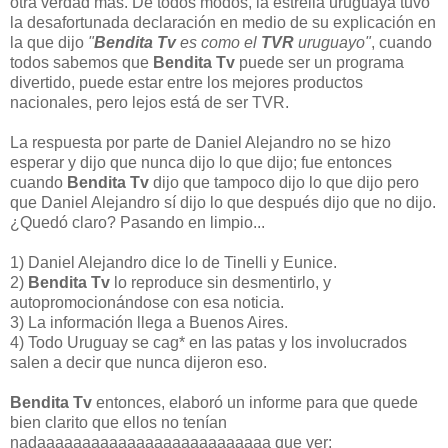
otra verdad más. De todos modos, la estrella uruguaya tuvo
la desafortunada declaración en medio de su explicación en
la que dijo
"
Bendita Tv
es como el
TVR
uruguayo"
, cuando
todos sabemos que
Bendita Tv
puede ser un programa
divertido, puede estar entre los mejores productos
nacionales, pero lejos está de ser TVR.
La respuesta por parte de Daniel Alejandro no se hizo
esperar y dijo que nunca dijo lo que dijo; fue entonces
cuando
Bendita Tv
dijo que tampoco dijo lo que dijo pero
que Daniel Alejandro sí dijo lo que después dijo que no dijo.
¿Quedó claro? Pasando en limpio...
1) Daniel Alejandro dice lo de Tinelli y Eunice.
2)
Bendita Tv
lo reproduce sin desmentirlo, y
autopromocionándose con esa noticia.
3) La información llega a Buenos Aires.
4) Todo Uruguay se cag* en las patas y los involucrados
salen a decir que nunca dijeron eso.
Bendita Tv
entonces, elaboró un informe para que quede
bien clarito que ellos no tenían
nadaaaaaaaaaaaaaaaaaaaaaaaaaa que ver: