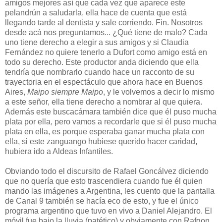
amigos mejores así que cada vez que aparece este
pelandrún a saludarla, ella hace de cuenta que está
llegando tarde al dentista y sale corriendo. Fin. Nosotros
desde acá nos preguntamos... ¿Qué tiene de malo? Cada
uno tiene derecho a elegir a sus amigos y si Claudia
Fernández no quiere tenerlo a Dufort como amigo está en
todo su derecho. Este productor anda diciendo que ella
tendría que nombrarlo cuando hace un racconto de su
trayectoria en el espectáculo que ahora hace en Buenos
Aires,
Maipo siempre Maipo
, y le volvemos a decir lo mismo
a este señor, ella tiene derecho a nombrar al que quiera.
Además este buscacámara también dice que él puso mucha
plata por ella, pero vamos a recordarle que si él puso mucha
plata en ella, es porque esperaba ganar mucha plata con
ella, si este zanguango hubiese querido hacer caridad,
hubiera ido a Aldeas Infantiles.
Obviando todo el discursito de Rafael Goncálvez diciendo
que no quería que esto trascendiera cuando fue él quien
mando las imágenes a Argentina, les cuento que la pantalla
de Canal 9 también se hacía eco de esto, y fue el único
programa argentino que tuvo en vivo a Daniel Alejandro. El
móvil fue bajo la lluvia (patético) y obviamente con Rafgon