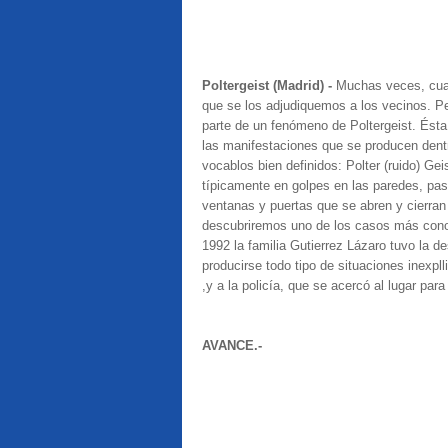
Poltergeist (Madrid) -
Muchas veces, cuan
que se los adjudiquemos a los vecinos. P
parte de un fenómeno de Poltergeist. Ésta 
las manifestaciones que se producen dentr
vocablos bien definidos: Polter (ruido) Geis
típicamente en golpes en las paredes, pa
ventanas y puertas que se abren y cierran
descubriremos uno de los casos más cono
1992 la familia Gutierrez Lázaro tuvo la
producirse todo tipo de situaciones inexpll
,y a la policía, que se acercó al lugar par
AVANCE.-