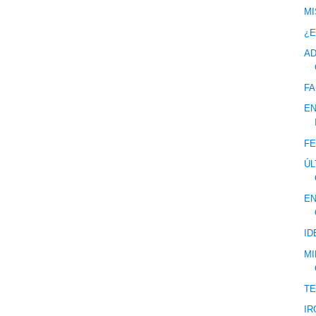
MI
¿E
AD
FA
EN
FE
ÚL
EN
ID
MI
T
IR