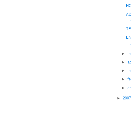
HO
AD
TE
EN
►
m
►
ab
►
m
►
f
►
e
►
200