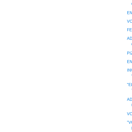
EN
VO
FE
AD
PI
EN
IN
"E
AD
VO
"V