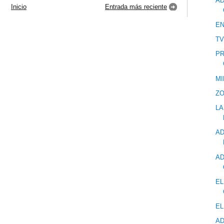
AD
Inicio
Entrada más reciente
EN
TV
PR
MI
ZO
LA
AD
AD
EL
EL
AD