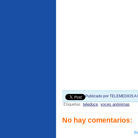
Publicado por
TELEMEDIOS
A 
Etiquetas:
teledoce
,
voces anónimas
No hay comentarios:
Pu