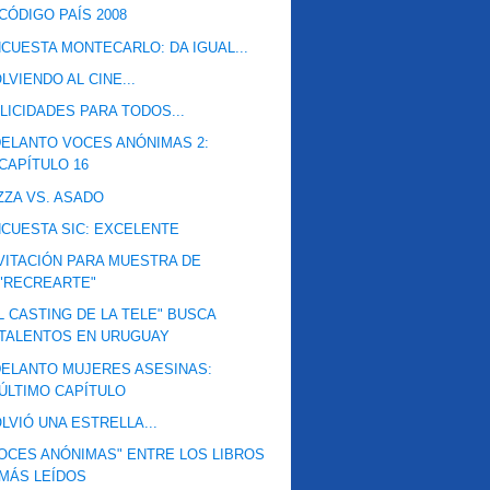
CÓDIGO PAÍS 2008
CUESTA MONTECARLO: DA IGUAL...
LVIENDO AL CINE...
LICIDADES PARA TODOS...
ELANTO VOCES ANÓNIMAS 2:
CAPÍTULO 16
ZZA VS. ASADO
CUESTA SIC: EXCELENTE
VITACIÓN PARA MUESTRA DE
"RECREARTE"
L CASTING DE LA TELE" BUSCA
TALENTOS EN URUGUAY
ELANTO MUJERES ASESINAS:
ÚLTIMO CAPÍTULO
LVIÓ UNA ESTRELLA...
OCES ANÓNIMAS" ENTRE LOS LIBROS
MÁS LEÍDOS