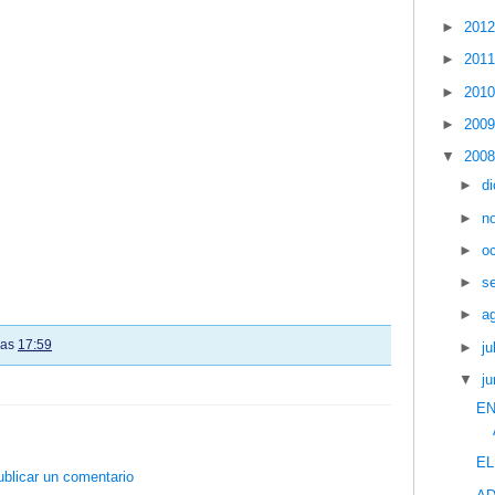
►
201
►
201
►
201
►
200
▼
200
►
d
►
n
►
o
►
s
►
a
las
17:59
►
ju
▼
ju
EN
E
blicar un comentario