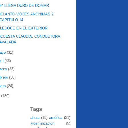
Y LLEGA DURO DE DOMAR
ELANTO VOCES ANÓNIMAS 2:
CAPÍTULO 14
LEDOCE EN EL EXTERIOR
CUESTA CLAUDIA: CONDUCTORA
AVALADA
ayo
(31)
ril
(36)
arzo
(33)
ebrero
(30)
nero
(24)
7
(189)
Tags
ahora
(19)
américa
(31)
argentinización
(5)