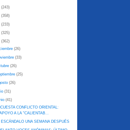
2
(243)
1
(358)
0
(233)
9
(325)
8
(362)
iciembre
(26)
oviembre
(33)
ctubre
(26)
eptiembre
(25)
gosto
(26)
lio
(31)
nio
(41)
CUESTA CONFLICTO ORIENTAL:
APOYO A LA "CALIENTAB...
L ESCÁNDALO UNA SEMANA DESPUÉS