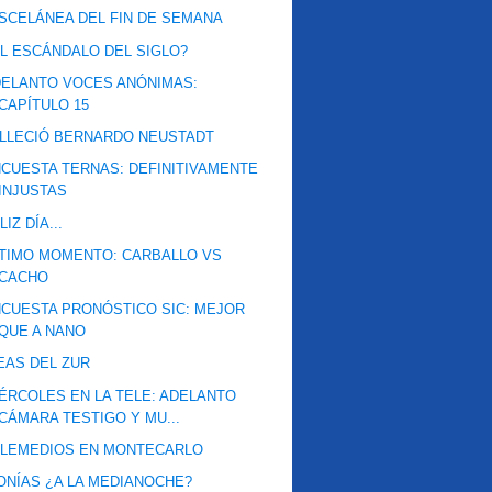
SCELÁNEA DEL FIN DE SEMANA
L ESCÁNDALO DEL SIGLO?
ELANTO VOCES ANÓNIMAS:
CAPÍTULO 15
LLECIÓ BERNARDO NEUSTADT
CUESTA TERNAS: DEFINITIVAMENTE
INJUSTAS
LIZ DÍA...
TIMO MOMENTO: CARBALLO VS
CACHO
CUESTA PRONÓSTICO SIC: MEJOR
QUE A NANO
EAS DEL ZUR
ÉRCOLES EN LA TELE: ADELANTO
CÁMARA TESTIGO Y MU...
ELEMEDIOS EN MONTECARLO
ONÍAS ¿A LA MEDIANOCHE?