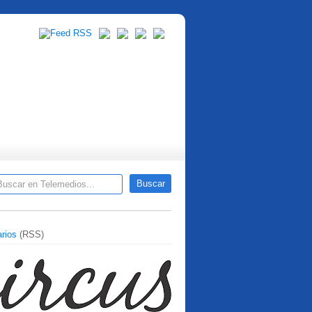
rios
(RSS)