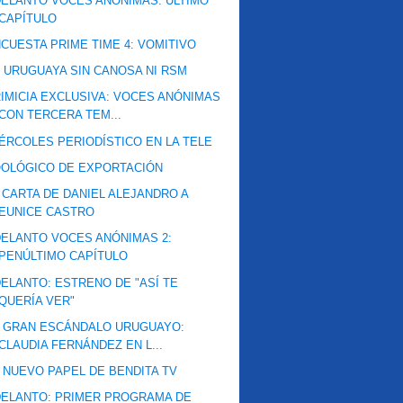
ELANTO VOCES ANÓNIMAS: ÚLTIMO
CAPÍTULO
CUESTA PRIME TIME 4: VOMITIVO
 URUGUAYA SIN CANOSA NI RSM
IMICIA EXCLUSIVA: VOCES ANÓNIMAS
CON TERCERA TEM...
ÉRCOLES PERIODÍSTICO EN LA TELE
OLÓGICO DE EXPORTACIÓN
 CARTA DE DANIEL ALEJANDRO A
EUNICE CASTRO
ELANTO VOCES ANÓNIMAS 2:
PENÚLTIMO CAPÍTULO
ELANTO: ESTRENO DE "ASÍ TE
QUERÍA VER"
 GRAN ESCÁNDALO URUGUAYO:
CLAUDIA FERNÁNDEZ EN L...
 NUEVO PAPEL DE BENDITA TV
ELANTO: PRIMER PROGRAMA DE