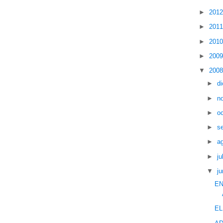
►
201
►
201
►
201
►
200
▼
200
►
d
►
n
►
o
►
s
►
a
►
ju
▼
ju
EN
E