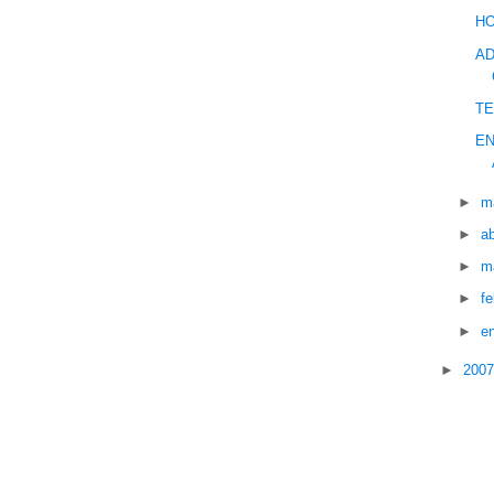
HO
AD
TE
EN
►
m
►
ab
►
m
►
f
►
e
►
200