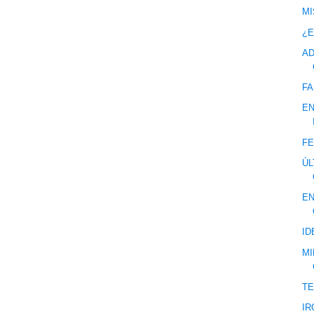
MI
¿E
AD
FA
EN
FE
ÚL
EN
ID
MI
T
IR