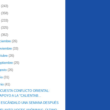
2
(243)
1
(358)
0
(233)
9
(325)
8
(362)
iciembre
(26)
oviembre
(33)
ctubre
(26)
eptiembre
(25)
gosto
(26)
lio
(31)
nio
(41)
CUESTA CONFLICTO ORIENTAL:
APOYO A LA "CALIENTAB...
L ESCÁNDALO UNA SEMANA DESPUÉS