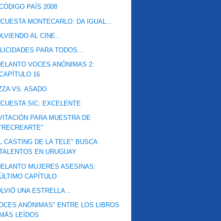
CÓDIGO PAÍS 2008
CUESTA MONTECARLO: DA IGUAL...
LVIENDO AL CINE...
LICIDADES PARA TODOS...
ELANTO VOCES ANÓNIMAS 2:
CAPÍTULO 16
ZZA VS. ASADO
CUESTA SIC: EXCELENTE
VITACIÓN PARA MUESTRA DE
"RECREARTE"
L CASTING DE LA TELE" BUSCA
TALENTOS EN URUGUAY
ELANTO MUJERES ASESINAS:
ÚLTIMO CAPÍTULO
LVIÓ UNA ESTRELLA...
OCES ANÓNIMAS" ENTRE LOS LIBROS
MÁS LEÍDOS