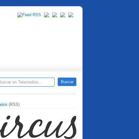
rios
(RSS)