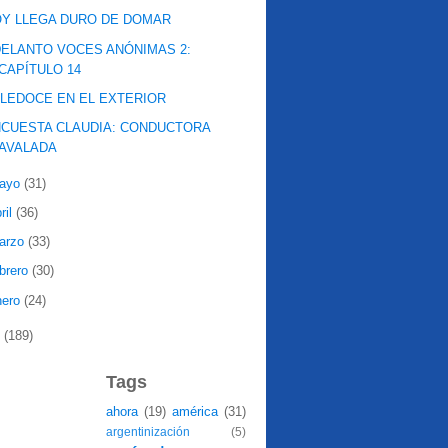
Y LLEGA DURO DE DOMAR
ELANTO VOCES ANÓNIMAS 2:
CAPÍTULO 14
LEDOCE EN EL EXTERIOR
CUESTA CLAUDIA: CONDUCTORA
AVALADA
ayo
(31)
ril
(36)
arzo
(33)
ebrero
(30)
nero
(24)
7
(189)
Tags
ahora
(19)
américa
(31)
argentinización
(5)