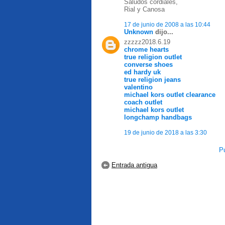
Saludos cordiales,
Rial y Canosa
17 de junio de 2008 a las 10:44
Unknown
dijo...
zzzzz2018.6.19
chrome hearts
true religion outlet
converse shoes
ed hardy uk
true religion jeans
valentino
michael kors outlet clearance
coach outlet
michael kors outlet
longchamp handbags
19 de junio de 2018 a las 3:30
Pu
Entrada antigua