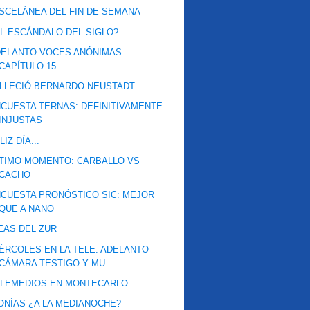
SCELÁNEA DEL FIN DE SEMANA
L ESCÁNDALO DEL SIGLO?
ELANTO VOCES ANÓNIMAS:
CAPÍTULO 15
LLECIÓ BERNARDO NEUSTADT
CUESTA TERNAS: DEFINITIVAMENTE
INJUSTAS
LIZ DÍA...
TIMO MOMENTO: CARBALLO VS
CACHO
CUESTA PRONÓSTICO SIC: MEJOR
QUE A NANO
EAS DEL ZUR
ÉRCOLES EN LA TELE: ADELANTO
CÁMARA TESTIGO Y MU...
ELEMEDIOS EN MONTECARLO
ONÍAS ¿A LA MEDIANOCHE?