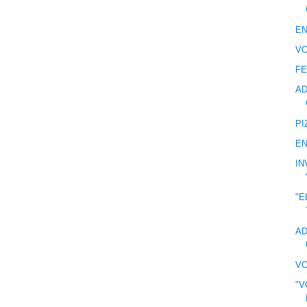
EN
VO
FE
AD
PI
EN
IN
"E
AD
VO
"V