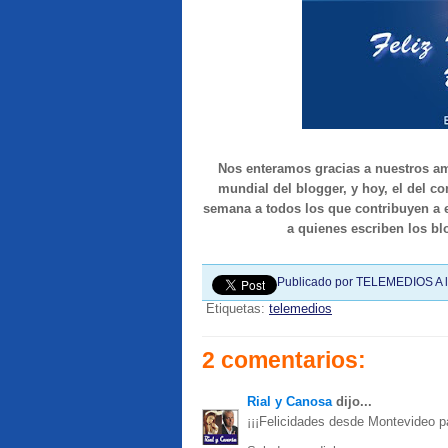
Nos enteramos gracias a nuestros a
mundial del blogger, y hoy, el del co
semana a todos los que contribuyen a e
a quienes escriben los bl
Publicado por
TELEMEDIOS
A 
Etiquetas:
telemedios
2 comentarios:
Rial y Canosa
dijo...
¡¡¡Felicidades desde Montevideo p