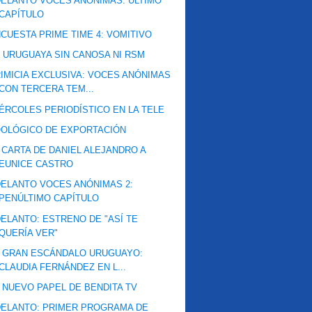
ELANTO VOCES ANÓNIMAS: ÚLTIMO
CAPÍTULO
CUESTA PRIME TIME 4: VOMITIVO
 URUGUAYA SIN CANOSA NI RSM
IMICIA EXCLUSIVA: VOCES ANÓNIMAS
CON TERCERA TEM...
ÉRCOLES PERIODÍSTICO EN LA TELE
OLÓGICO DE EXPORTACIÓN
 CARTA DE DANIEL ALEJANDRO A
EUNICE CASTRO
ELANTO VOCES ANÓNIMAS 2:
PENÚLTIMO CAPÍTULO
ELANTO: ESTRENO DE "ASÍ TE
QUERÍA VER"
 GRAN ESCÁNDALO URUGUAYO:
CLAUDIA FERNÁNDEZ EN L...
 NUEVO PAPEL DE BENDITA TV
ELANTO: PRIMER PROGRAMA DE