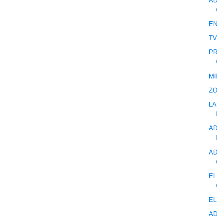
AD
EN
TV
PR
MI
ZO
LA
AD
AD
EL
EL
AD