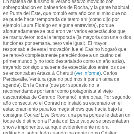
En materia de turismo el verano estuvo movidito con
sobrepoblación en balnearios de Rocha, y la gente habitual
en Punta del Este, que rompió este año con el mito que no
se puede hacer temporada de teatro ahí (como dijo por
ejemplo Laura Fidalgo en alguna entrevista), porque
afortunadamente se pudieron ver varios espectáculos que
se mantuvieron toda la temporada (la mayoría con una o dos
funciones por semana, pero vale igual). El mayor
responsable de esta innovación fue el Casino Nogaró que
se renovó completamente pareciéndose a un casino del
primer mundo (y no todo destartalado como un año atrás),
trayendo consigo una serie de espectáculos entre los que
se encontraban
Artaza & Cherutti
(ver informe)
, Carlos
Perciavalle, Ventura (que no pudimos ir por un tema de
agenda),
En la Cama (que por supuesto no la
recomendamos por tener como protagonista al viejo
cascarrabias de Gerardo Romano), entre otras. Por segundo
año consecutivo el Conrad no instaló su escenario en el
estacionamiento para los mega shows que hacía bajo la
consigna
Conrad Live Shows
, una pena porque le daban un
toque de distinción a Punta del Este ya que se presentaban
shows imponentes, aunque evidentemente no era
redituable, sobre todo cuando iba gente como Cristian