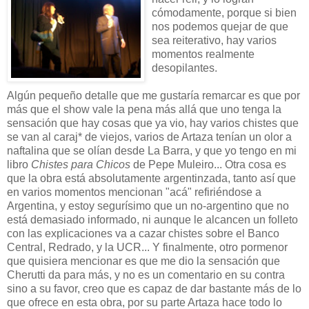
cómodamente, porque si bien
nos podemos quejar de que
sea reiterativo, hay varios
momentos realmente
desopilantes.
Algún pequeño detalle que me gustaría remarcar es que por
más que el show vale la pena más allá que uno tenga la
sensación que hay cosas que ya vio, hay varios chistes que
se van al caraj* de viejos, varios de Artaza tenían un olor a
naftalina que se olían desde La Barra, y que yo tengo en mi
libro
Chistes para Chicos
de Pepe Muleiro... Otra cosa es
que la obra está absolutamente argentinzada, tanto así que
en varios momentos mencionan "acá" refiriéndose a
Argentina, y estoy segurísimo que un no-argentino que no
está demasiado informado, ni aunque le alcancen un folleto
con las explicaciones va a cazar chistes sobre el Banco
Central, Redrado, y la UCR... Y finalmente, otro pormenor
que quisiera mencionar es que me dio la sensación que
Cherutti da para más, y no es un comentario en su contra
sino a su favor, creo que es capaz de dar bastante más de lo
que ofrece en esta obra, por su parte Artaza hace todo lo