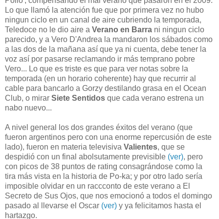
Pollo', compensando el mal verano que pasaron en el 2009.
Lo que llamó la atención fue que por primera vez no hubo
ningun ciclo en un canal de aire cubriendo la temporada,
Teledoce no le dio aire a
Verano en Barra
ni ningun ciclo
parecido, y a Vero D'Andrea la mandaron los sábados como
a las dos de la mañana así que ya ni cuenta, debe tener la
voz así por pasarse reclamando ir más temprano pobre
Vero... Lo que es triste es que para ver notas sobre la
temporada (en un horario coherente) hay que recurrir al
cable para bancarlo a Gorzy destilando grasa en el Ocean
Club, o mirar
Siete Sentidos
que cada verano estrena un
nabo nuevo...
A nivel general los dos grandes éxitos del verano (que
fueron argentinos pero con una enorme repercusión de este
lado), fueron en materia televisiva
Valientes
, que se
despidió con un final abolsutamente previsible
(ver)
, pero
con picos de 38 puntos de rating consagrándose como la
tira más vista en la historia de Po-ka; y por otro lado sería
imposible olvidar en un raccconto de este verano a
El
Secreto de Sus Ojos, que nos emocionó a todos el domingo
pasado al llevarse el Oscar
(ver)
y ya felicitamos hasta el
hartazgo.