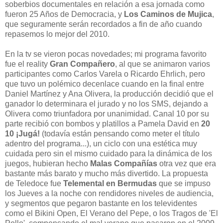
soberbios documentales en relación a esa jornada como
fueron
25 Años de Democracia, y
Los Caminos de Mujica
,
que seguramente serán recordados a fin de año cuando
repasemos lo mejor del 2010.
En la tv se vieron pocas novedades; mi programa favorito
fue el reality
Gran Compañero
, al que se animaron varios
participantes como Carlos Varela o Ricardo Ehrlich, pero
que tuvo un polémico decenlace cuando en la final entre
Daniel Martínez y Ana Olivera, la producción decidió que el
ganador lo determinara el jurado y no los SMS, dejando a
Olivera como triunfadora por unanimidad. Canal 10 por su
parte recibió con bombos y platillos a Pamela David en
20
10 ¡Jugá!
(todavía están pensando como meter el título
adentro del programa...), un ciclo con una estética muy
cuidada pero sin el mismo cuidado para la dinámica de los
juegos, hubieran hecho
Malas Compañías
otra vez que era
bastante más barato y mucho más divertido. La propuesta
de Teledoce fue
Telemental en Bermudas
que se impuso
los Jueves a la noche con rendidores niveles de audiencia,
y segmentos que pegaron bastante en los televidentes
como el Bikini Open, El Verano del Pepe, o los Tragos de 'El