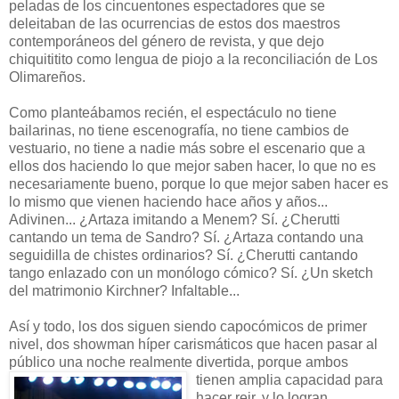
peladas de los cincuentones espectadores que se
deleitaban de las ocurrencias de estos dos maestros
contemporáneos del género de revista, y que dejo
chiquititito como lengua de piojo a la reconciliación de Los
Olimareños.
Como planteábamos recién, el espectáculo no tiene
bailarinas, no tiene escenografía, no tiene cambios de
vestuario, no tiene a nadie más sobre el escenario que a
ellos dos haciendo lo que mejor saben hacer, lo que no es
necesariamente bueno, porque lo que mejor saben hacer es
lo mismo que vienen haciendo hace años y años...
Adivinen... ¿Artaza imitando a Menem? Sí. ¿Cherutti
cantando un tema de Sandro? Sí. ¿Artaza contando una
seguidilla de chistes ordinarios? Sí. ¿Cherutti cantando
tango enlazado con un monólogo cómico? Sí. ¿Un sketch
del matrimonio Kirchner? Infaltable...
Así y todo, los dos siguen siendo capocómicos de primer
nivel, dos showman híper carismáticos que hacen pasar al
público una noche realmente divertida, porque ambos
tienen
amplia capacidad para
hacer reir, y lo logran