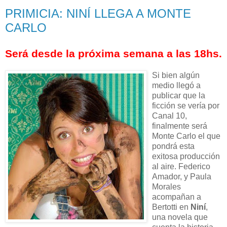
PRIMICIA: NINÍ LLEGA A MONTE
CARLO
Será desde la próxima semana a las 18hs.
Si bien algún
medio llegó a
publicar que la
ficción se vería por
Canal 10,
finalmente será
Monte Carlo el que
pondrá esta
exitosa producción
al aire. Federico
Amador, y Paula
Morales
acompañan a
Bertotti en
Niní
,
una novela que