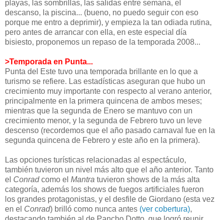
playas, las sombrillas, las salidas entre semana, el
descanso, la piscina... (bueno, no puedo seguir con eso
porque me entro a deprimir), y empieza la tan odiada rutina,
pero antes de arrancar con ella, en este especial día
bisiesto, proponemos un repaso de la temporada 2008...
>Temporada en Punta...
Punta del Este tuvo una temporada brillante en lo que a
turismo se refiere. Las estadísticas aseguran que hubo un
crecimiento muy importante con respecto al verano anterior,
principalmente en la primera quincena de ambos meses;
mientras que la segunda de Enero se mantuvo con un
crecimiento menor, y la segunda de Febrero tuvo un leve
descenso (recordemos que el año pasado carnaval fue en la
segunda quincena de Febrero y este año en la primera).
Las opciones turísticas relacionadas al espectáculo,
también tuvieron un nivel más alto que el año anterior. Tanto
el
Conrad
como el
Mantra
tuvieron shows de la más alta
categoría, además los shows de fuegos artificiales fueron
los grandes protagonistas, y el desfile de Giordano (esta vez
en el
Conrad
) brilló como nunca antes
(ver cobertura)
,
destacando también al de Pancho Dotto, que logró reunir