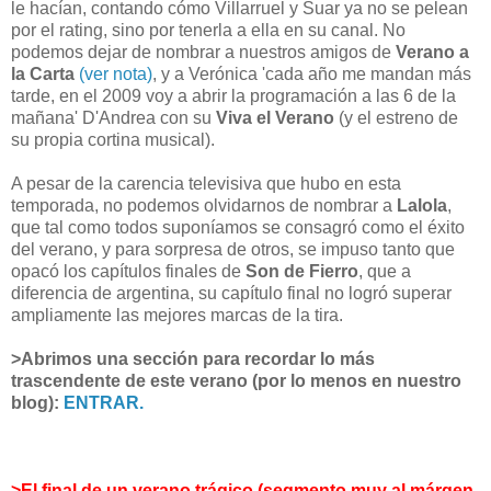
le hacían, contando cómo Villarruel y Suar ya no se pelean
por el rating, sino por tenerla a ella en su canal. No
podemos dejar de nombrar a nuestros amigos de
Verano a
la Carta
(ver nota)
, y a Verónica 'cada año me mandan más
tarde, en el 2009 voy a abrir la programación a las 6 de la
mañana' D'Andrea con su
Viva el Verano
(y el estreno de
su propia cortina musical).
A pesar de la carencia televisiva que hubo en esta
temporada, no podemos olvidarnos de nombrar a
Lalola
,
que tal como todos suponíamos se consagró como el éxito
del verano, y para sorpresa de otros, se impuso tanto que
opacó los capítulos finales de
Son de Fierro
, que a
diferencia de argentina, su capítulo final no logró superar
ampliamente las mejores marcas de la tira.
>Abrimos una sección para recordar lo más
trascendente de este verano (por lo menos en nuestro
blog):
ENTRAR.
>El final de un verano trágico (segmento muy al márgen