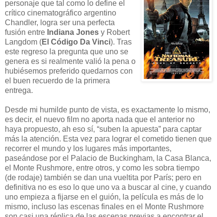
personaje que tal como lo define el
crítico cinematográfico argentino
Chandler, logra ser una perfecta
fusión entre
Indiana Jones
y Robert
Langdom (
El Código Da Vinci
). Tras
este regreso la pregunta que uno se
genera es si realmente valió la pena o
hubiésemos preferido quedarnos con
el buen recuerdo de la primera
entrega.
Desde mi humilde punto de vista, es exactamente lo mismo,
es decir, el nuevo film no aporta nada que el anterior no
haya propuesto, ah eso sí, “suben la apuesta” para captar
más la atención. Esta vez para lograr el cometido tienen que
recorrer el mundo y los lugares más importantes,
paseándose por el Palacio de Buckingham, la
Casa Blanca,
el Monte Rushmore, entre otros, y como les sobra tiempo
(de rodaje) también se dan una vueltita por París; pero en
definitiva no es eso lo que uno va a buscar al cine, y cuando
uno empieza a fijarse en el guión, la película es más de lo
mismo, incluso las escenas finales en el Monte Rushmore
son casi una réplica de las escenas previas a encontrar el