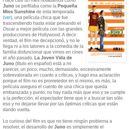
Hace casi un mes notábamos como
Juno
se perfilaba como la
Pequeña
Miss Sunshine
de esta temporada
(ver)
, una película chica que fue
trascendiendo hasta estar peleando el
Oscar
a mejor película con las grandes
producciones de Hollywood. A decir
verdad, el film me decepcionó, y no le
llega ni a los talones a la comedia de la
familia disfuncional que vimos en cines
el año pasado.
La Joven Vida de
Juno
(título en español) está a mi
parecer, un poco, mucho, demasiado, excesivamente
sobrevalorada en cuanto a críticas, y hago esa aclaración
porque el film no es prometedor en sí mismo, es más, la
película asegura el cuento de una chica que queda
embarazada y punto; no hay nada más que eso y se cumple
a la perfección, el espectador tiene que ir a
buscar tan sólo
eso y no dejarse llevar por las óptimas críticas que están
dando vuelta.
Lo curioso del film es que no tiene ningún problema a
resolver, el desarrollo de
Juno
es simplemente el