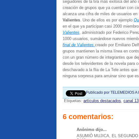
seguidores de la tira más exitosa del año 
creación de grupos que ya cuentan con cie
alcanza una cifra de miles de usuarios en 
Valientes
. Uno de ellos es por ejemplo
Qu
en el que ya participan casi 2000 miembro
Valientes
, administrado por Federico Pere
1000 usuarios, sumándose nuevos miembro
final de Valientes
creado por Emiliano Del
grupos mantienen la misma línea en contra 
con un gran número de integrantes que de
desde los televidentes de la novela para c
deschavado a la flia de La Tele antes que
ninguna sorpresa para arruinar sino que est
Publicado por
TELEMEDIOS
A 
Etiquetas:
artículos destacados
,
canal 13
6 comentarios:
Anónimo dijo...
ASUMIÓ MUJICA, EL SEGUNDO 