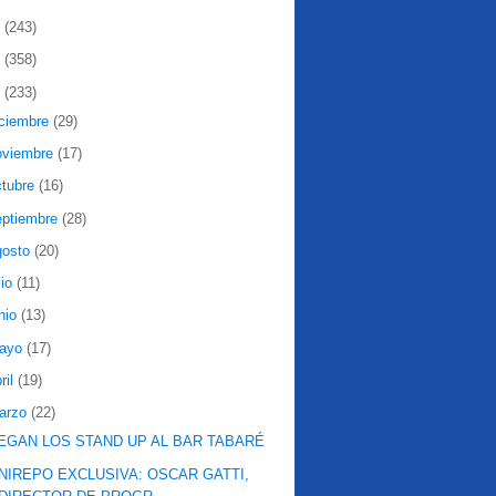
2
(243)
1
(358)
0
(233)
iciembre
(29)
oviembre
(17)
ctubre
(16)
eptiembre
(28)
gosto
(20)
lio
(11)
nio
(13)
ayo
(17)
ril
(19)
arzo
(22)
EGAN LOS STAND UP AL BAR TABARÉ
NIREPO EXCLUSIVA: OSCAR GATTI,