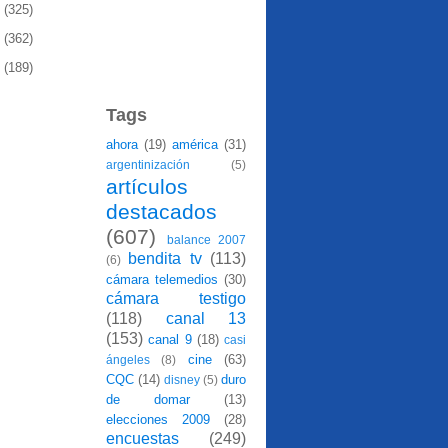
9
(325)
8
(362)
7
(189)
Tags
ahora
(19)
américa
(31)
argentinización
(5)
artículos
destacados
(607)
balance 2007
bendita tv
(113)
(6)
cámara telemedios
(30)
cámara testigo
(118)
canal 13
(153)
canal 9
(18)
casi
cine
(63)
ángeles
(8)
CQC
(14)
duro
disney
(5)
de domar
(13)
elecciones 2009
(28)
encuestas
(249)