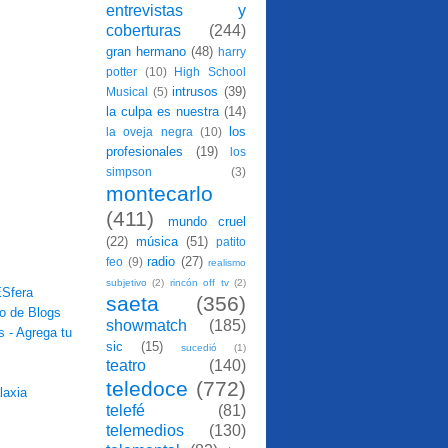
entrevistas y
coberturas
(244)
gran hermano
(48)
harry
potter
(10)
High School
intrusos
(39)
Musical
(5)
la culpa es nuestra
(14)
los
la oveja negra
(10)
profesionales
(19)
los
simpson
(3)
montecarlo
(411)
mundo cruel
(22)
música
(51)
patito
radio
(27)
feo
(9)
realismo
subjetivo
(2)
rincón off tv
(2)
saeta
(356)
showmatch
(185)
sic
(15)
sucedió
(1)
teatro
(140)
teledoce
(772)
telefé
(81)
telemedios
(130)