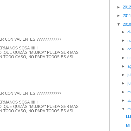
►
201
►
201
▼
201
►
d
ER CON VALIENTES ????????????
►
n
RMANOS SOSA !!!!!!
►
o
SO..QUE QUIZÁS "MUJICA" PUEDA SER MAS
N TODO CASO, NO PARA TODOS ES ASI....
►
s
►
a
►
ju
►
ju
►
m
ER CON VALIENTES ????????????
►
ab
RMANOS SOSA !!!!!!
SO..QUE QUIZÁS "MUJICA" PUEDA SER MAS
▼
m
N TODO CASO, NO PARA TODOS ES ASI....
LL
MI