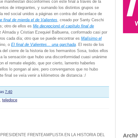
se manifiestan disconformes con este final a través de la
ntos de integrantes, y sumando los distintos grupos se
la red social unidos a páginas en contra del decenlace de
e final de mierda el de Valientes
, creado por Santy Ceschi
s; otro de ellos es
Me decepcionó el capítulo final de
z Almada y Cristian Ezequiel Balbuena, conformado casi por
s cada día; otro que se puede encontrar es
Malísimo el
fino, o
El final de Valientes... una garchada
.
El resto de los
del cierre de la historia de los hermanitos Sosa, todos ellos
ja la sensación que hubo una disconformidad cuasi unánime
on el remate elegido, que por cierto, lamento haberles
 ellos lo pongan al aire, pero convengamos que no hubo
e final se veía venir a kilómetros de distancia :/
las
7:40
,
teledoce
PRESIDENTE FRENTEAMPLISTA EN LA HISTORIA DEL
Archi