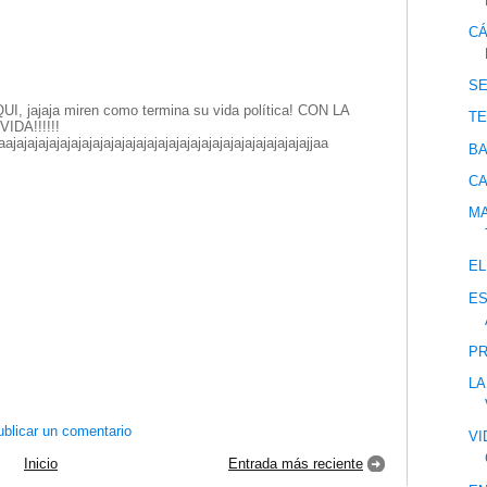
CÁ
S
jajaja miren como termina su vida política! CON LA
TE
DA!!!!!!
jaajajajajajajajajajajajajajajajajajajajajajajajajajajajajjaa
BA
CA
MA
EL
ES
PR
LA
blicar un comentario
VI
Inicio
Entrada más reciente