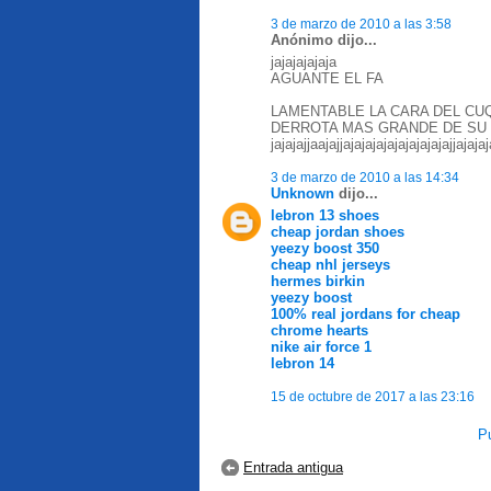
3 de marzo de 2010 a las 3:58
Anónimo dijo...
jajajajajaja
AGUANTE EL FA
LAMENTABLE LA CARA DEL CUQUI, 
DERROTA MAS GRANDE DE SU VI
jajajajjaajajjajajajajajajajajajajjajaja
3 de marzo de 2010 a las 14:34
Unknown
dijo...
lebron 13 shoes
cheap jordan shoes
yeezy boost 350
cheap nhl jerseys
hermes birkin
yeezy boost
100% real jordans for cheap
chrome hearts
nike air force 1
lebron 14
15 de octubre de 2017 a las 23:16
Pu
Entrada antigua