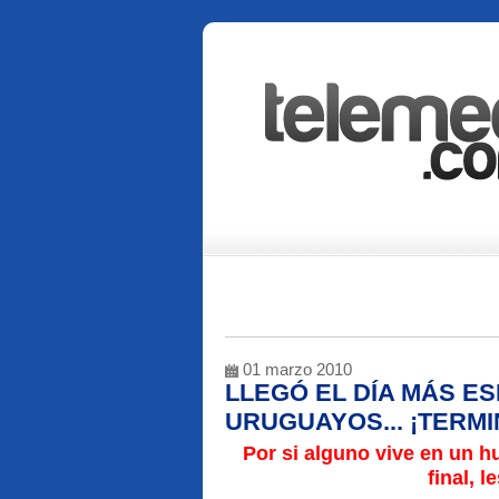
01 marzo 2010
LLEGÓ EL DÍA MÁS E
URUGUAYOS... ¡TERMI
Por si alguno vive en un h
final, l