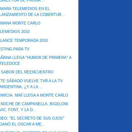
DIRECTOR DE PROGR...
MARA TELEMEDIOS EN EL
LANZAMIENTO DE LA COBERTUR...
EMANA MONTE CARLO
LEMEDIOS 2010
LANCE TEMPORADA 2010
STING PARA TV
ÑANA LLEGA "HUMOR DE PRIMERA" A
TELEDOCE
 SABOR DEL REENCUENTRO
TE SÁBADO VUELVE TVR A LA TV
ARGENTINA, ¿Y A LA ...
IMICIA: NINÍ LLEGA A MONTE CARLO
 NOCHE DE CAMPANELLA, BIGELOW,
VIC, FONT, Y LA D...
DEO: "EL SECRETO DE SUS OJOS"
GANÓ EL OSCAR A ME...