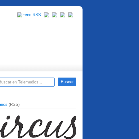
rios
(RSS)