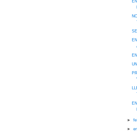
EN
NO
SE
EN
EN
UN
PR
LL
EN
►
f
►
e