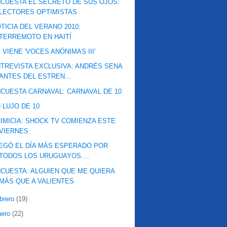
CUESTA EL SECRETO DE SUS OJOS:
LECTORES OPTIMISTAS
TICIA DEL VERANO 2010:
TERREMOTO EN HAITÍ
 VIENE 'VOCES ANÓNIMAS III'
TREVISTA EXCLUSIVA: ANDRÉS SENA
ANTES DEL ESTREN...
CUESTA CARNAVAL: CARNAVAL DE 10
 LUJO DE 10
IMICIA: SHOCK TV COMIENZA ESTE
VIERNES
EGÓ EL DÍA MÁS ESPERADO POR
TODOS LOS URUGUAYOS....
CUESTA: ALGUIEN QUE ME QUIERA
MÁS QUE A VALIENTES
ebrero
(19)
nero
(22)