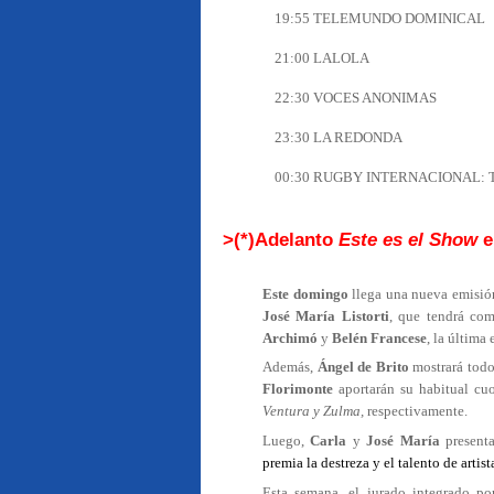
19:55 TELEMUNDO DOMINICAL
21:00 LALOLA
22:30 VOCES ANONIMAS
23:30 LA REDONDA
00:30 RUGBY INTERNACIONAL: 
>(*)Adelanto
Este es el Show
e
Este domingo
llega una nueva emisi
José María Listorti
, que tendrá co
Archimó
y
Belén Francese
,
la última
Además,
Ángel de Brito
mostrará todo
Florimonte
aportarán su habitual cu
Ventura y
Zulma,
respectivamente.
Luego,
Carla
y
José María
present
premia la destreza y el talento de artis
Esta semana, el jurado integrado po