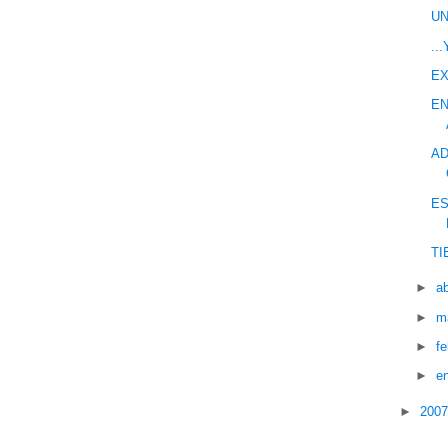
UN
..
EX
EN
AD
ES
TI
►
ab
►
m
►
f
►
e
►
200