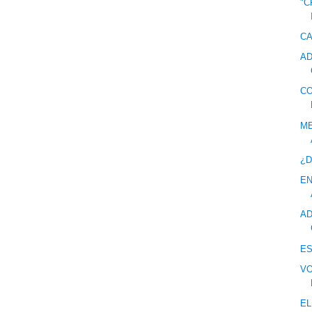
"C
CA
AD
CO
ME
¿D
EN
AD
ES
VO
EL