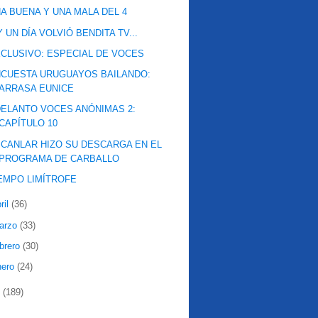
A BUENA Y UNA MALA DEL 4
.Y UN DÍA VOLVIÓ BENDITA TV...
CLUSIVO: ESPECIAL DE VOCES
CUESTA URUGUAYOS BAILANDO:
ARRASA EUNICE
ELANTO VOCES ANÓNIMAS 2:
CAPÍTULO 10
CANLAR HIZO SU DESCARGA EN EL
PROGRAMA DE CARBALLO
EMPO LIMÍTROFE
ril
(36)
arzo
(33)
ebrero
(30)
nero
(24)
7
(189)