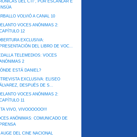
RÓNICAS DEL CTI", POR ESCANLAR E
INSÚA
RBALLO VOLVIÓ A CANAL 10
ELANTO VOCES ANÓNIMAS 2:
CAPÍTULO 12
BERTURA EXCLUSIVA:
PRESENTACIÓN DEL LIBRO DE VOC...
DALLA TELEMEDIOS: VOCES
ANÓNIMAS 2
ÓNDE ESTÁ DANIEL?
TREVISTA EXCLUSIVA: ELISEO
ÁLVAREZ, DESPUÉS DE S...
ELANTO VOCES ANÓNIMAS 2:
CAPÍTULO 11
TA VIVO, VIVOOOOOO!!!
CES ANÓNIMAS: COMUNICADO DE
PRENSA
 AUGE DEL CINE NACIONAL