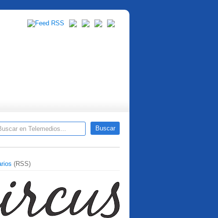
rios
(RSS)