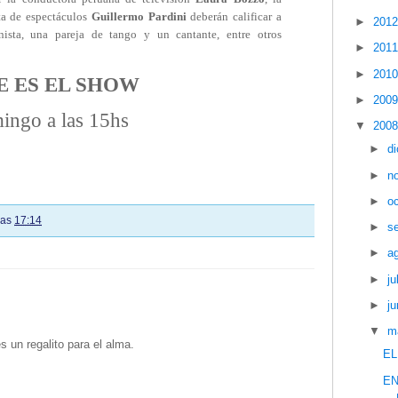
ta de espectáculos
Guillermo Pardini
deberán calificar a
►
201
nista, una pareja de tango y un cantante, entre otros
►
201
►
201
E ES EL SHOW
►
200
ingo a las 15hs
▼
200
►
d
►
n
►
o
las
17:14
►
s
►
a
►
ju
►
ju
▼
m
s un regalito para el alma.
EL
EN