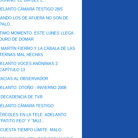
BONINO, EL DÍA DEL E...
ELANTO CÁMARA TESTIGO 28/5
ANDO LOS DE AFUERA NO SON DE
PALO...
TIMO MOMENTO: ESTE LUNES LLEGA
DURO DE DOMAR
 MARTÍN FIERRO Y LA CÁBALA DE LAS
TERNAS MAL HECHAS
ELANTO VOCES ANÓNIMAS 2:
CAPÍTULO 13
ACIAS AL OBSERVADOR
ELANTO: OTOÑO - INVIERNO 2008
 DECADENCIA DE TVR
DELANTO CÁMARA TESTIGO
ÉRCOLES EN LA TELE: ADELANTO
"PATITO FEO" Y "MUJ...
CUESTA TIEMPO LÍMITE: MALO