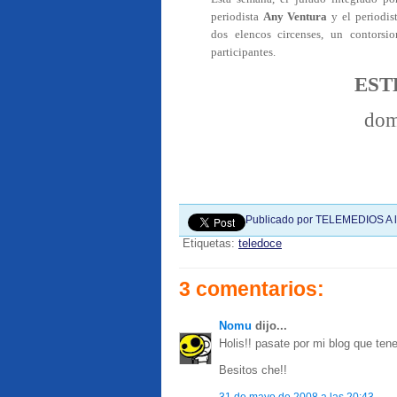
periodista
Any Ventura
y el periodis
dos elencos circenses, un contorsio
participantes.
EST
dom
Publicado por
TELEMEDIOS
A 
Etiquetas:
teledoce
3 comentarios:
Nomu
dijo...
Holis!! pasate por mi blog que tene
Besitos che!!
31 de mayo de 2008 a las 20:43