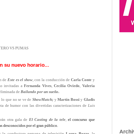
TERO VS PUMAS
n su nuevo horario...
ón de
Este es el show
, con la conducción de
Carla Conte
y
mo invitadas a
Fernanda Vives
,
Cecilia Oviedo
,
Valeria
 eliminada de
Bailando por un sueño
.
 lo que no se ve de
ShowMatch;
y
Martín Bossi
y
Gladis
ota de humor con las divertidas caracterizaciones de
Luis
arán otra gala de
El Casting de la tele
,
el concurso que
tas desconocidos por el gran público.
Archi
r la conductora peruana de televisión
Laura Bozzo
, la