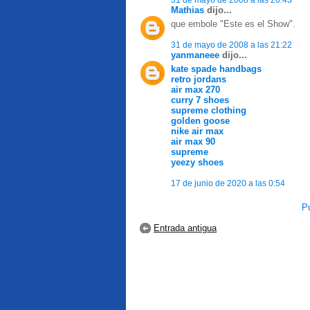
Mathias
dijo...
que embole "Este es el Show".
31 de mayo de 2008 a las 21:22
yanmaneee
dijo...
kate spade handbags
retro jordans
air max 270
curry 7 shoes
supreme clothing
golden goose
nike air max
air max 90
supreme
yeezy shoes
17 de junio de 2020 a las 0:54
Pu
Entrada antigua