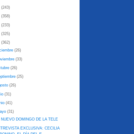
2
(243)
1
(358)
0
(233)
9
(325)
8
(362)
iciembre
(26)
oviembre
(33)
ctubre
(26)
eptiembre
(25)
gosto
(26)
lio
(31)
nio
(41)
ayo
(31)
 NUEVO DOMINGO DE LA TELE
TREVISTA EXCLUSIVA: CECILIA