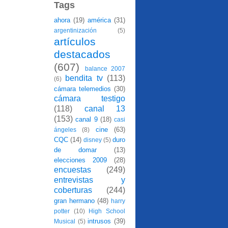
Tags
ahora
(19)
américa
(31)
argentinización
(5)
artículos
destacados
(607)
balance 2007
bendita tv
(113)
(6)
cámara telemedios
(30)
cámara testigo
(118)
canal 13
(153)
canal 9
(18)
casi
cine
(63)
ángeles
(8)
CQC
(14)
duro
disney
(5)
de domar
(13)
elecciones 2009
(28)
encuestas
(249)
entrevistas y
coberturas
(244)
gran hermano
(48)
harry
potter
(10)
High School
intrusos
(39)
Musical
(5)