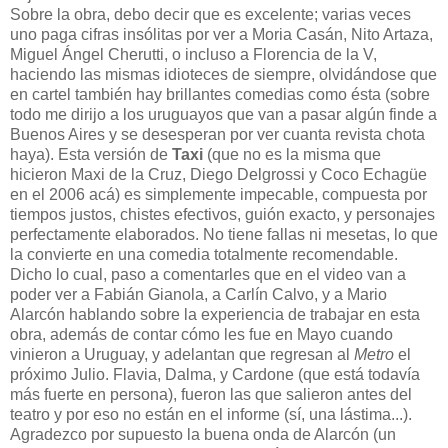
Sobre la obra, debo decir que es excelente; varias veces
uno paga cifras insólitas por ver a Moria Casán, Nito Artaza,
Miguel Ángel Cherutti, o incluso a Florencia de la V,
haciendo las mismas idioteces de siempre, olvidándose que
en cartel también hay brillantes comedias como ésta (sobre
todo me dirijo a los uruguayos que van a pasar algún finde a
Buenos Aires y se desesperan por ver cuanta revista chota
haya). Esta versión de
Taxi
(que no es la misma que
hicieron Maxi de la Cruz, Diego Delgrossi y Coco Echagüe
en el 2006 acá) es simplemente impecable, compuesta por
tiempos justos, chistes efectivos, guión exacto, y personajes
perfectamente elaborados. No tiene fallas ni mesetas, lo que
la convierte en una comedia totalmente recomendable.
Dicho lo cual, paso a comentarles que en el video van a
poder ver a Fabián Gianola, a Carlín Calvo, y a Mario
Alarcón hablando sobre la experiencia de trabajar en esta
obra, además de contar cómo les fue en Mayo cuando
vinieron a Uruguay, y adelantan que regresan al
Metro
el
próximo Julio. Flavia, Dalma, y Cardone (que está todavía
más fuerte en persona), fueron las que salieron antes del
teatro y por eso no están en el informe (sí, una lástima...).
Agradezco por supuesto la buena onda de Alarcón (un