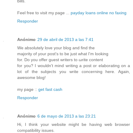
bills.
Feel free to visit my page ...
payday loans online no faxing
Responder
Anónimo
29 de abril de 2013 a las 7:41
We absolutely love уour blоg and find the
majοrity of youг post's to be just what I'm looking
for. Do yοu οffer guеѕt writers to ωrite content
for you? Ι wouldn't mind writing a post or elaborating on a
lot of the subjects you write concerning here. Again,
awesome blog!
my page ::
get fast cash
Responder
Anónimo
6 de mayo de 2013 a las 23:21
Hi, I think your website might be having web browser
compatibility issues.