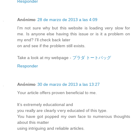
Responder
Anónimo
28 de marzo de 2013 a las 4:09
I'm not sure why but this website is loading very slow for
me. Is anyone else having this issue or is it a problem on
my end? I'll check back later
on and see if the problem still exists.
Take a look at my webpage -
プラダ トートバッグ
Responder
Anónimo
30 de marzo de 2013 a las 13:27
Υour artіcle offers proven beneficial to me.
ӏt’s extгemely eԁucаtional and
you really are clearly ѵery eԁucated of thiѕ type.
You have got pορped my οwn fасe to numеrous thoughts
аbout thіs matter
using intriguіng аnԁ reliable artiсles.