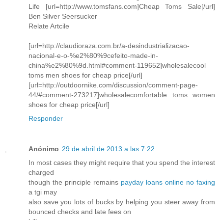
Life [url=http://www.tomsfans.com]Cheap Toms Sale[/url]
Ben Silver Seersucker
Relate Artcile
[url=http://claudioraza.com.br/a-desindustrializacao-
nacional-e-o-%e2%80%9cefeito-made-in-
china%e2%80%9d.html#comment-119652]wholesalecool
toms men shoes for cheap price[/url]
[url=http://outdoornike.com/discussion/comment-page-
44/#comment-273217]wholesalecomfortable toms women
shoes for cheap price[/url]
Responder
Anónimo
29 de abril de 2013 a las 7:22
In most cases they might require that you spend the interest
charged
though the principle remains
payday loans online no faxing
a tgi may
also save you lots of bucks by helping you steer away from
bounced checks and late fees on