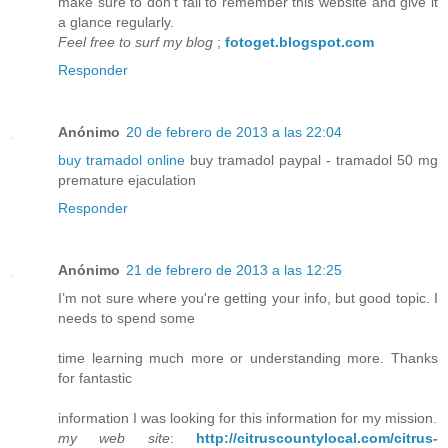
make sure to don’t fail to remember this website and give it
a glance regularly.
Feel free to surf my blog
;
fotoget.blogspot.com
Responder
Anónimo
20 de febrero de 2013 a las 22:04
buy tramadol online
buy tramadol paypal - tramadol 50 mg
premature ejaculation
Responder
Anónimo
21 de febrero de 2013 a las 12:25
I’m not sure where you're getting your info, but good topic. I
needs to spend some
time learning much more or understanding more. Thanks
for fantastic
information I was looking for this information for my mission.
my web site
:
http://citruscountylocal.com/citrus-