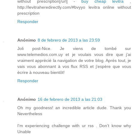
without prescription[/url] -
buy cheap levitra
,
http://levitraheredirectly.com/#bvyyo levitra online without
prescription
Responder
Anónimo
8 de febrero de 2013 a las 23:59
Joli post-Nice. Je viens de tombé sur
www.telemedios.com.uy et je voulais vous dire que j'ai
vraiment apprécié la navigation de votre blog. Après tout, je
vais vous abonnant à vos flux RSS et j'espère que vous
écrire à nouveau bientôt!
Responder
Anónimo
16 de febrero de 2013 a las 21:03
Oh my goodness! an incredible article dude. Thank you
Nevertheless
I'm experiencing challenge with ur rss . Don’t know why
Unable