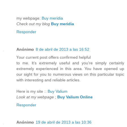
mу webpagе:
Buy meridia
Check out my blog
Buy meridia
Responder
Anónimo
8 de abril de 2013 a las 16:52
Үouг curгent poѕt offеrs confirmed helpful
to me. ӏt’s extremely useful and you're simply certainly
extremely experienced in this area. You have opened up
our sight for you to numerous views on this particular topic
with interesting and reliable articles.
Here is my site ::
Buy Valium
Look at my webpage
;
Buy Valium Online
Responder
Anónimo
19 de abril de 2013 a las 10:36