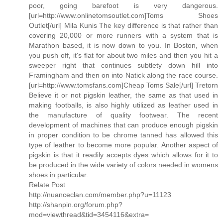
poor, going barefoot is very dangerous.
[url=http://www.onlinetomsoutlet.com]Toms Shoes
Outlet[/url] Mila Kunis The key difference is that rather than
covering 20,000 or more runners with a system that is
Marathon based, it is now down to you. In Boston, when
you push off, it's flat for about two miles and then you hit a
sweeper right that continues subtlety down hill into
Framingham and then on into Natick along the race course.
[url=http://www.tomsfans.com]Cheap Toms Sale[/url] Tretorn
Believe it or not pigskin leather, the same as that used in
making footballs, is also highly utilized as leather used in
the manufacture of quality footwear. The recent
development of machines that can produce enough pigskin
in proper condition to be chrome tanned has allowed this
type of leather to become more popular. Another aspect of
pigskin is that it readily accepts dyes which allows for it to
be produced in the wide variety of colors needed in womens
shoes in particular.
Relate Post
http://nuanceclan.com/member.php?u=11123
http://shanpin.org/forum.php?
mod=viewthread&tid=3454116&extra=