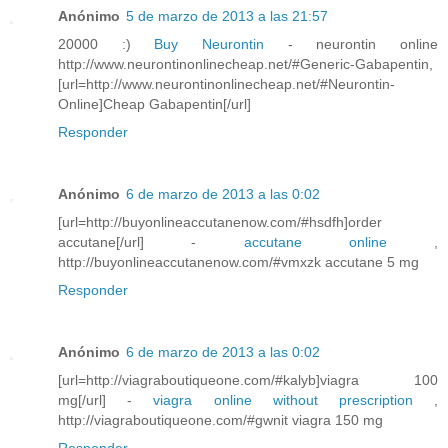
Anónimo
5 de marzo de 2013 a las 21:57
20000 :)
Buy Neurontin
- neurontin online
http://www.neurontinonlinecheap.net/#Generic-Gabapentin,
[url=http://www.neurontinonlinecheap.net/#Neurontin-
Online]Cheap Gabapentin[/url]
Responder
Anónimo
6 de marzo de 2013 a las 0:02
[url=http://buyonlineaccutanenow.com/#hsdfh]order
accutane[/url] -
accutane online
,
http://buyonlineaccutanenow.com/#vmxzk accutane 5 mg
Responder
Anónimo
6 de marzo de 2013 a las 0:02
[url=http://viagraboutiqueone.com/#kalyb]viagra 100
mg[/url] -
viagra online without prescription
,
http://viagraboutiqueone.com/#gwnit viagra 150 mg
Responder