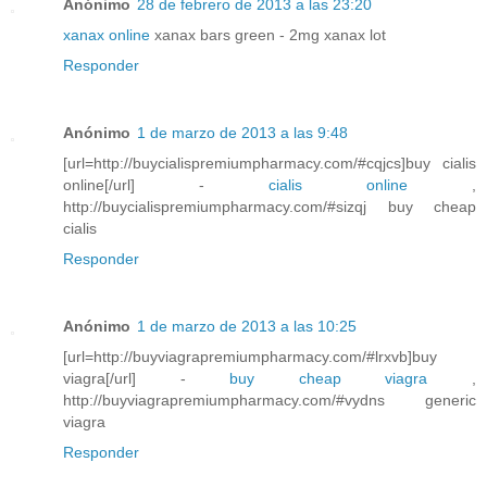
Anónimo
28 de febrero de 2013 a las 23:20
xanax online
xanax bars green - 2mg xanax lot
Responder
Anónimo
1 de marzo de 2013 a las 9:48
[url=http://buycialispremiumpharmacy.com/#cqjcs]buy cialis
online[/url] -
cialis online
,
http://buycialispremiumpharmacy.com/#sizqj buy cheap
cialis
Responder
Anónimo
1 de marzo de 2013 a las 10:25
[url=http://buyviagrapremiumpharmacy.com/#lrxvb]buy
viagra[/url] -
buy cheap viagra
,
http://buyviagrapremiumpharmacy.com/#vydns generic
viagra
Responder