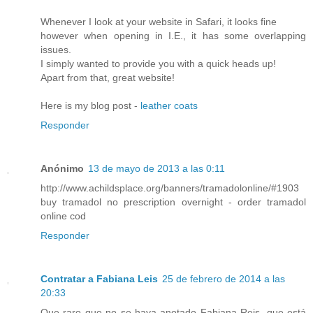
Whenever I look at your website in Safari, it looks fine
however when opening in I.E., it has some overlapping
issues.
I simply wanted to provide you with a quick heads up!
Apart from that, great website!
Here is my blog post -
leather coats
Responder
Anónimo
13 de mayo de 2013 a las 0:11
http://www.achildsplace.org/banners/tramadolonline/#1903
buy tramadol no prescription overnight - order tramadol
online cod
Responder
Contratar a Fabiana Leis
25 de febrero de 2014 a las
20:33
Que raro que no se haya anotado Fabiana Reis, que está