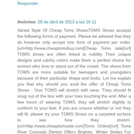
Responder
Anónimo
28 de abril de 2013 a las 16:11
Varied Style Of Cheap Toms ShoesTOMS Shoes accepts
the following forms of payment. Please be advised that they
do however only accept one form of payment per order.
[url=http://www.cheaptomsbuy.com]Cheap Toms sale[/url]
TOMS shoes are often linked to nobility Their unique
designs and catchy colors make them a perfect choice for
women who love to stand out of the crowd. The shoes from
TOMS are more suitable for teenagers and youngsters
because of their particular shape and looks. Let me explain
you that why should you avail the offer of Cheap Toms
Shoes . Your TOMS will stretch with wear. They should fit
snug out of the box with your toes touching the end. After a
few hours of wearing TOMS, they will stretch slightly to
conform to your feet. If you are unsure whether or not they
will fit, please try your TOMS Shoes on a carpeted surface
to see how they stretch.
[url=http://www.cheaptomssite.com]Toms Online[/url] Toms
River Cosmetic Dentist Offers Brighter, Whiter Smiles For