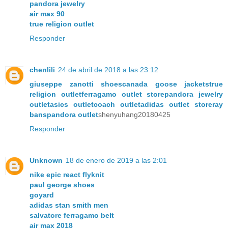
pandora jewelry
air max 90
true religion outlet
Responder
chenlili
24 de abril de 2018 a las 23:12
giuseppe zanotti shoes
canada goose jackets
true
religion outlet
ferragamo outlet store
pandora jewelry
outlet
asics outlet
coach outlet
adidas outlet store
ray
bans
pandora outlet
shenyuhang20180425
Responder
Unknown
18 de enero de 2019 a las 2:01
nike epic react flyknit
paul george shoes
goyard
adidas stan smith men
salvatore ferragamo belt
air max 2018