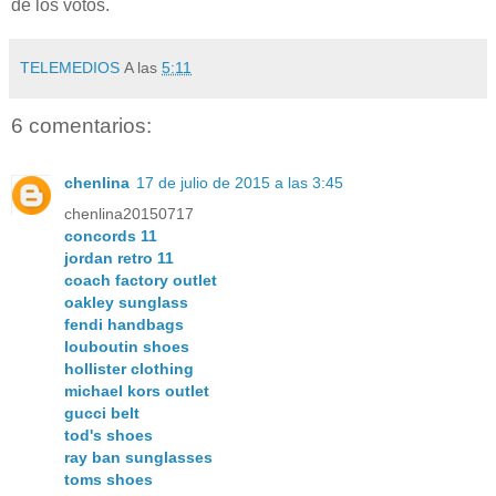
de los votos.
TELEMEDIOS
A las
5:11
6 comentarios:
chenlina
17 de julio de 2015 a las 3:45
chenlina20150717
concords 11
jordan retro 11
coach factory outlet
oakley sunglass
fendi handbags
louboutin shoes
hollister clothing
michael kors outlet
gucci belt
tod's shoes
ray ban sunglasses
toms shoes