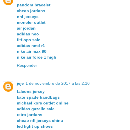
pandora bracelet
cheap jordans
nhl jerseys
moncler outlet
air jordan
adidas neo
fitflops sale
adidas nmd r1
nike air max 90
nike air force 1 high
Responder
jeje
1 de noviembre de 2017 a las 2:10
falcons jersey
kate spade handbags
michael kors outlet online
adidas gazelle sale
retro jordans
cheap nfl jerseys china
led light up shoes