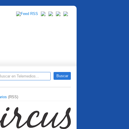
rios
(RSS)