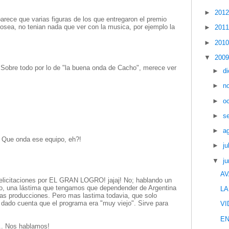
►
201
parece que varias figuras de los que entregaron el premio
 osea, no tenian nada que ver con la musica, por ejemplo la
►
201
►
201
▼
200
 Sobre todo por lo de "la buena onda de Cacho", merece ver
►
d
►
n
►
o
►
s
►
a
 Que onda ese equipo, eh?!
►
ju
▼
ju
AV
 Felicitaciones por EL GRAN LOGRO! jajaj! No; hablando un
o, una lástima que tengamos que dependender de Argentina
LA
ias producciones. Pero mas lastima todavia, que solo
 dado cuenta que el programa era "muy viejo". Sirve para
VI
EN
... Nos hablamos!