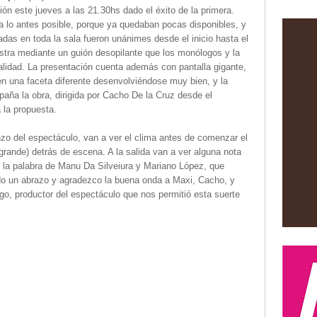
ón este jueves a las 21.30hs dado el éxito de la primera.
 lo antes posible, porque ya quedaban pocas disponibles, y
adas en toda la sala fueron unánimes desde el inicio hasta el
stra mediante un guión desopilante que los monólogos y la
lidad. La presentación cuenta además con pantalla gigante,
en una faceta diferente desenvolviéndose muy bien, y la
ña la obra, dirigida por Cacho De la Cruz desde el
a la propuesta.
zo del espectáculo, van a ver el clima antes de comenzar el
rande) detrás de escena. A la salida van a ver alguna nota
y la palabra de Manu Da Silveiura y Mariano López, que
do un abrazo y agradezco la buena onda a Maxi, Cacho, y
ego, productor del espectáculo que nos permitió esta suerte