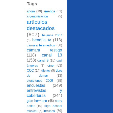
Tags
ahora
(19)
américa
(31)
argentinización
(5)
artículos
destacados
(607)
balance 2007
bendita tv
(113)
(6)
cámara telemedios
(30)
cámara testigo
(118)
canal 13
(153)
canal 9
(18)
casi
cine
(63)
ángeles
(8)
CQC
(14)
duro
disney
(5)
de domar
(13)
elecciones 2009
(28)
encuestas
(249)
entrevistas y
coberturas
(244)
gran hermano
(48)
harry
potter
(10)
High School
intrusos
(39)
Musical
(5)