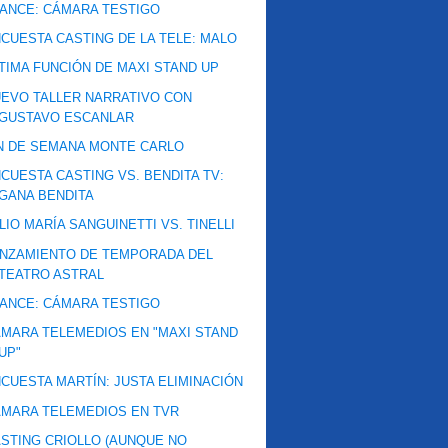
ANCE: CÁMARA TESTIGO
CUESTA CASTING DE LA TELE: MALO
TIMA FUNCIÓN DE MAXI STAND UP
EVO TALLER NARRATIVO CON
GUSTAVO ESCANLAR
N DE SEMANA MONTE CARLO
CUESTA CASTING VS. BENDITA TV:
GANA BENDITA
LIO MARÍA SANGUINETTI VS. TINELLI
NZAMIENTO DE TEMPORADA DEL
TEATRO ASTRAL
ANCE: CÁMARA TESTIGO
MARA TELEMEDIOS EN "MAXI STAND
UP"
CUESTA MARTÍN: JUSTA ELIMINACIÓN
MARA TELEMEDIOS EN TVR
STING CRIOLLO (AUNQUE NO