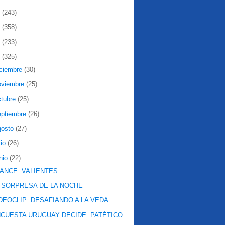
2
(243)
1
(358)
0
(233)
9
(325)
iciembre
(30)
oviembre
(25)
ctubre
(25)
eptiembre
(26)
gosto
(27)
lio
(26)
nio
(22)
ANCE: VALIENTES
 SORPRESA DE LA NOCHE
DEOCLIP: DESAFIANDO A LA VEDA
CUESTA URUGUAY DECIDE: PATÉTICO