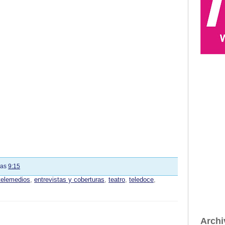
las
9:15
telemedios
,
entrevistas y coberturas
,
teatro
,
teledoce
,
Archi