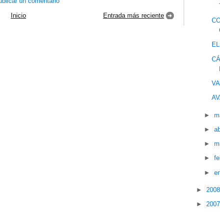
blicar un comentario
Inicio
Entrada más reciente
CO
EL
CÁ
VA
AV
►
m
►
ab
►
m
►
f
►
e
►
200
►
200