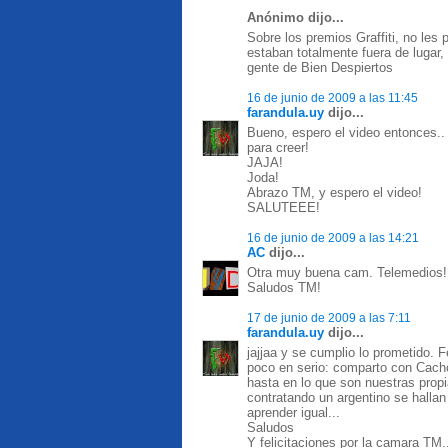
Anónimo dijo...
Sobre los premios Graffiti, no les 
estaban totalmente fuera de lugar,
gente de Bien Despiertos
16 de junio de 2009 a las 11:45
farandula.uy
dijo...
Bueno, espero el video entonces..
para creer!
JAJA!
Joda!
Abrazo TM, y espero el video!
SALUTEEE!
16 de junio de 2009 a las 14:21
AC
dijo...
Otra muy buena cam. Telemedios!
Saludos TM!
17 de junio de 2009 a las 7:11
farandula.uy
dijo...
jajjaa y se cumplio lo prometido.
poco en serio: comparto con Cach
hasta en lo que son nuestras prop
contratando un argentino se hallan
aprender igual...
Saludos
Y felicitaciones por la camara TM