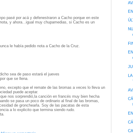
AV
EN
mpo pasé por acá y defenestraron a Cacho porque en este
ÚL
 nota, y ahora...igual muy chupamedias, si Cacho es un
NU
FI
nca le había pedido nota a Cacho de la Cruz.
EN
JU
dicho sea de paso estará el jueves
LA
por que se llena.
no, excepto que el remate de las bromas a veces lo lleva un
AV
ociedad puede aceptar.
 que nos sorprendió,la canción en francés muy bien hecha
CÁ
uando se pasa un poco de ordinario al final de las bromas,
cesidad de gronchearla. Soy de las pacatas de esta
encia a lo explicito que termina siendo rudo.
EN
ta.
CÁ
CA