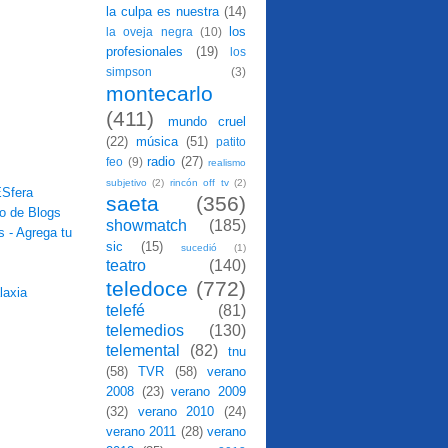
la culpa es nuestra
(14)
los
la oveja negra
(10)
profesionales
(19)
los
simpson
(3)
montecarlo
(411)
mundo cruel
(22)
música
(51)
patito
radio
(27)
feo
(9)
realismo
subjetivo
(2)
rincón off tv
(2)
saeta
(356)
showmatch
(185)
sic
(15)
sucedió
(1)
teatro
(140)
teledoce
(772)
telefé
(81)
telemedios
(130)
telemental
(82)
tnu
(58)
TVR
(58)
verano
2008
(23)
verano 2009
(32)
verano 2010
(24)
verano 2011
(28)
verano