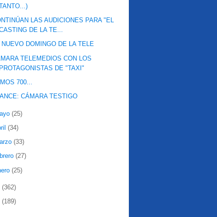
TANTO...)
NTINÚAN LAS AUDICIONES PARA "EL
CASTING DE LA TE...
 NUEVO DOMINGO DE LA TELE
MARA TELEMEDIOS CON LOS
PROTAGONISTAS DE "TAXI"
MOS 700...
ANCE: CÁMARA TESTIGO
ayo
(25)
ril
(34)
arzo
(33)
ebrero
(27)
nero
(25)
8
(362)
7
(189)