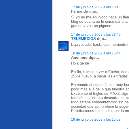
17 de junio de 2009 a las 13:18
Fernando dijo...
Si yo no me equivoco hace un tie
blog de cuarta no le quiso dar una
grande y vos un pigmeo
17 de junio de 2009 a las 23:40
TELEMEDIOS
dijo...
Equivocado, hasta ese momento nu
18 de junio de 2009 a las 15:44
Anónimo dijo...
Hola gente
En fin, fuimos a ver a Cacho, que 
25 de nuevo, a sacar las entradas 
En cuanto al espectáculo, muy bue
poco más allá de lo que nuestra s
Excelente el Inglés de MAXI, algo
también, lo único a descartar es c
todo estaba sobreentendido sin ne
sociedad que aún prefiere la suger
Felicitaciones telemedios por la no
19 de junio de 2009 a las 15:03