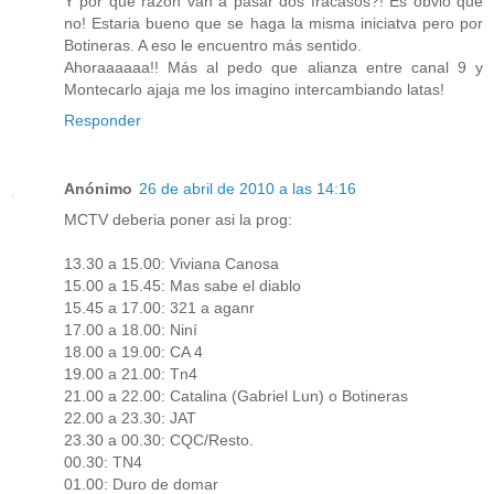
Y por que razon van a pasar dos fracasos?! Es obvio que
no! Estaria bueno que se haga la misma iniciatva pero por
Botineras. A eso le encuentro más sentido.
Ahoraaaaaa!! Más al pedo que alianza entre canal 9 y
Montecarlo ajaja me los imagino intercambiando latas!
Responder
Anónimo
26 de abril de 2010 a las 14:16
MCTV deberia poner asi la prog:
13.30 a 15.00: Viviana Canosa
15.00 a 15.45: Mas sabe el diablo
15.45 a 17.00: 321 a aganr
17.00 a 18.00: Niní
18.00 a 19.00: CA 4
19.00 a 21.00: Tn4
21.00 a 22.00: Catalina (Gabriel Lun) o Botineras
22.00 a 23.30: JAT
23.30 a 00.30: CQC/Resto.
00.30: TN4
01.00: Duro de domar