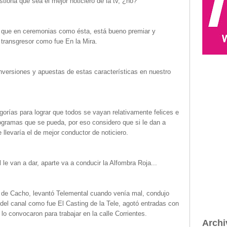
tiona que sea el mejor noticiero de la tv, ¿no?
que en ceremonias como ésta, está bueno premiar y
 transgresor como fue En la Mira.
nversiones y apuestas de estas características en nuestro
gorías para lograr que todos se vayan relativamente felices e
rogramas que se pueda, por eso considero que si le dan a
 llevaría el de mejor conductor de noticiero.
le van a dar, aparte va a conducir la Alfombra Roja...
 de Cacho, levantó Telemental cuando venía mal, condujo
el canal como fue El Casting de la Tele, agotó entradas con
 lo convocaron para trabajar en la calle Corrientes.
Archi