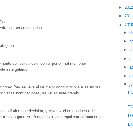
►
201
►
201
).-
▼
201
tre los seis nominados.
►
d
►
n
ategoría.
►
o
►
s
emente se "solidaricen" con él por el mal momento
►
a
ole este galardón.
►
ju
▼
ju
 como Rey se lleva el de mejor conductor y a ellas no las
EN
do varias nominaciones, se llevan este premio.
TO
 periodístico en televisión, y Álvarez el de conductor de
LO
te rubro lo gane En Perspectiva, para equilibrar premiando a
EN