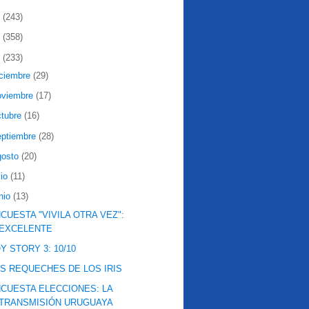
2
(243)
1
(358)
0
(233)
iciembre
(29)
oviembre
(17)
ctubre
(16)
eptiembre
(28)
gosto
(20)
lio
(11)
nio
(13)
CUESTA "VIVILA OTRA VEZ":
EXCELENTE
Y STORY 3: 10/10
S REQUECHES DE LOS IRIS
CUESTA ELECCIONES: LA
TRANSMISIÓN URUGUAYA