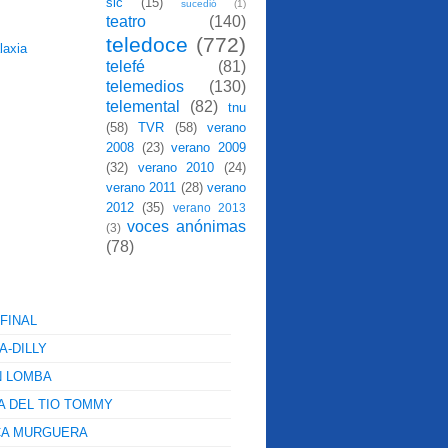
sic
(15)
sucedió
(1)
teatro
(140)
teledoce
(772)
telefé
(81)
telemedios
(130)
telemental
(82)
tnu
(58)
TVR
(58)
verano
2008
(23)
verano 2009
(32)
verano 2010
(24)
verano 2011
(28)
verano
2012
(35)
verano 2013
voces anónimas
(3)
(78)
FINAL
A-DILLY
N LOMBA
A DEL TIO TOMMY
CA MURGUERA