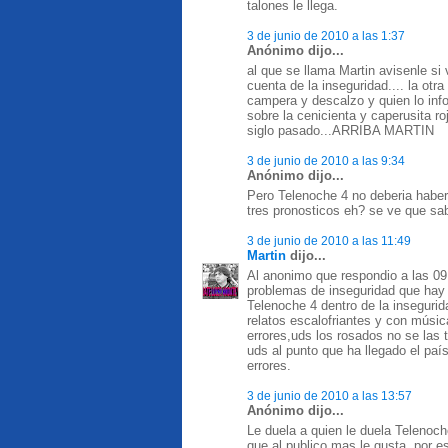
talones le llega.
3 de junio de 2010 a las 1:37
Anónimo dijo...
al que se llama Martin avisenle si
cuenta de la inseguridad.... la otr
campera y descalzo y quien lo info
sobre la cenicienta y caperusita ro
siglo pasado...ARRIBA MARTIN
3 de junio de 2010 a las 9:34
Anónimo dijo...
Pero Telenoche 4 no deberia habe
tres pronosticos eh? se ve que sa
3 de junio de 2010 a las 11:49
Martin
dijo...
Al anonimo que respondio a las 0
problemas de inseguridad que hay 
Telenoche 4 dentro de la inseguri
relatos escalofriantes y con músi
errores,uds los rosados no se las 
uds al punto que ha llegado el paí
errores.
3 de junio de 2010 a las 13:57
Anónimo dijo...
Le duela a quien le duela Telenoche
que al publico mas le gusta, por es