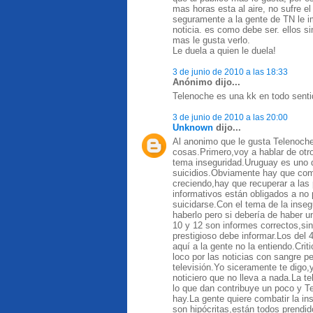
mas horas esta al aire, no sufre el
seguramente a la gente de TN le i
noticia. es como debe ser. ellos 
mas le gusta verlo.
Le duela a quien le duela!
3 de junio de 2010 a las 18:33
Anónimo dijo...
Telenoche es una kk en todo senti
3 de junio de 2010 a las 20:00
Unknown
dijo...
Al anonimo que le gusta Telenoche 
cosas.Primero,voy a hablar de otr
tema inseguridad.Uruguay es uno 
suicidios.Obviamente hay que com
creciendo,hay que recuperar a las 
informativos están obligados a no 
suicidarse.Con el tema de la inseg
haberlo pero si debería de haber 
10 y 12 son informes correctos,si
prestigioso debe informar.Los del 
aquí a la gente no la entiendo.Cri
loco por las noticias con sangre p
televisión.Yo siceramente te digo,
noticiero que no lleva a nada.La t
lo que dan contribuye un poco y T
hay.La gente quiere combatir la i
son hipócritas,están todos prendid