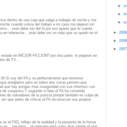
►
m
►
f
 vive dentro de una caja que salga a trabajar de noche y me
►
e
a noche cuando volvia del trabajo a mi casa me dejaron sin
rmo.... este debe ser del fa por eso quiere que le cuente
►
200
ja en telenoche... este debe ser un viejo que se quedo en el
►
200
►
200
r estado en MEJOR FICCION? por otra parte, le pegaron en
ben de TV....
9:34.Si soy del FA y se perfectamente que tenemos
que arreglarlos pero no tolero dos cosas,primero que
dad que hay pongas mas inseguridad con sus informes con
ca de suspenso.Y segundo si bien el FA ha cometido
tiren de salvadores de la justicia porque también es culpa de
s así que antes de criticar al FA,reconozcan sus propios
 es el FIEL reflejo de la realidad y la presenta de la forma
o es... por lejos... el noticiero mas visto. Aun siendo el que