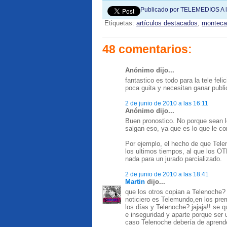
Publicado por
TELEMEDIOS
A 
Etiquetas:
artículos destacados
,
monteca
48 comentarios:
Anónimo dijo...
fantastico es todo para la tele fel
poca guita y necesitan ganar publi
2 de junio de 2010 a las 16:11
Anónimo dijo...
Buen pronostico. No porque sean 
salgan eso, ya que es lo que le co
Por ejemplo, el hecho de que Tele
los ultimos tiempos, al que los OT
nada para un jurado parcializado.
2 de junio de 2010 a las 18:41
Martin
dijo...
que los otros copian a Telenoche
noticiero es Telemundo,en los prem
los días y Telenoche? jajaja!! se q
e inseguridad y aparte porque ser 
caso Telenoche debería de aprend