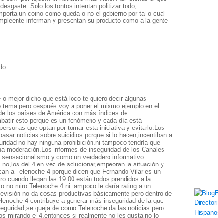
 desgaste. Solo los tontos intentan politizar todo,
mporta un corno como queda o no el gobierno por tal o cual
simpleente informan y presentan su producto como a la gente
do.
o mejor dicho que está loco te quiero decir algunas
o tema pero después voy a poner el mismo ejemplo en el
de los países de América con más índices de
batir esto porque es un fenómeno y cada día está
personas que optan por tomar esta iniciativa y evitarlo.Los
pasar noticias sobre suicidios porque si lo hacen,incentiban a
uridad no hay ninguna prohibición,ni tampoco tendría que
una moderación.Los informes de inseguridad de los Canales
n sensacionalismo y como un verdadero informativo
4 no,los del 4 en vez de solucionar,empeoran la situación y
tican a Telenoche 4 porque dicen que Fernando Vilar es un
ero cuando llegan las 19:00 están todos prendidos a la
yo no miro Telenoche 4 ni tampoco le daría rating a un
elevisión no da cosas productivas básicamente pero dentro de
elenoche 4 contribuye a generar más inseguridad de la que
nseguridad,se queja de como Telenoche da las noticias pero
os mirando el 4,entonces si realmente no les gusta no lo