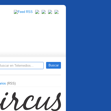
rios
(RSS)