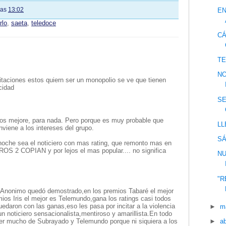
las
13:02
E
rlo
,
saeta
,
teledoce
CÁ
TE
NO
icitaciones estos quiern ser un monopolio se ve que tienen
cidad
S
los mejore, para nada. Pero porque es muy probable que
LL
nviene a los intereses del grupo.
S
noche sea el noticiero con mas rating, que remonto mas en
ROS 2 COPIAN y por lejos el mas popular.... no significa
NU
"
? Anonimo quedó demostrado,en los premios Tabaré el mejor
ios Iris el mejor es Telemundo,gana los ratings casi todos
uedaron con las ganas,eso les pasa por incitar a la violencia
►
m
un noticiero sensacionalista,mentiroso y amarillista.En todo
er mucho de Subrayado y Telemundo porque ni siquiera a los
►
ab