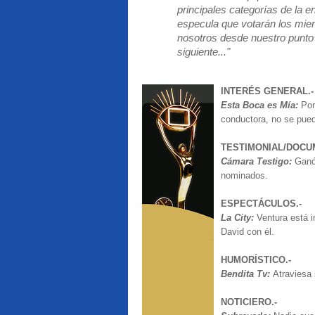
principales categorías de la e
especula que votarán los mie
nosotros desde nuestro punto d
siguiente..."
INTERÉS GENERAL.-
Esta Boca es Mía:
Por
conductora, no se pued
TESTIMONIAL/DOCU
Cámara Testigo:
Ganó 
nominados.
ESPECTÁCULOS.-
La City:
Ventura está 
David con él.
HUMORÍSTICO.-
Bendita Tv:
Atraviesa
NOTICIERO.-