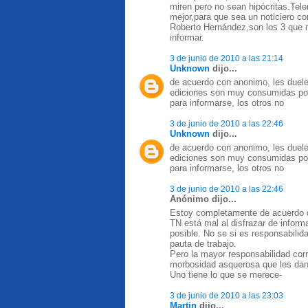
miren pero no sean hipócritas.Tele
mejor,para que sea un noticiero co
Roberto Hernández,son los 3 que 
informar.
3 de junio de 2010 a las 21:14
Unknown
dijo...
de acuerdo con anonimo, les duele
ediciones son muy consumidas por 
para informarse, los otros no
3 de junio de 2010 a las 22:46
Unknown
dijo...
de acuerdo con anonimo, les duele
ediciones son muy consumidas por 
para informarse, los otros no
3 de junio de 2010 a las 22:46
Anónimo dijo...
Estoy completamente de acuerdo 
TN está mal al disfrazar de infor
posible. No se si es responsabilida
pauta de trabajo.
Pero la mayor responsabilidad cor
morbosidad asquerosa que les da
Uno tiene lo que se merece-
3 de junio de 2010 a las 23:03
Martin
dijo...