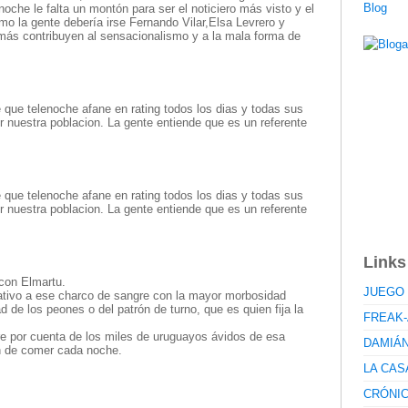
noche le falta un montón para ser el noticiero más visto y el
mo la gente debería irse Fernando Vilar,Elsa Levrero y
más contribuyen al sensacionalismo y a la mala forma de
 que telenoche afane en rating todos los dias y todas sus
nuestra poblacion. La gente entiende que es un referente
 que telenoche afane en rating todos los dias y todas sus
nuestra poblacion. La gente entiende que es un referente
Links
con Elmartu.
JUEGO 
mativo a ese charco de sangre con la mayor morbosidad
d de los peones o del patrón de turno, que es quien fija la
FREAK-
re por cuenta de los miles de uruguayos ávidos de esa
DAMIÁ
n de comer cada noche.
LA CAS
CRÓNI