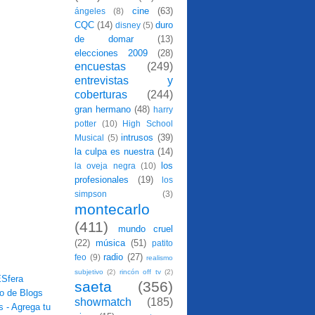
cine
(63)
ángeles
(8)
CQC
(14)
duro
disney
(5)
de domar
(13)
elecciones 2009
(28)
encuestas
(249)
entrevistas y
coberturas
(244)
gran hermano
(48)
harry
potter
(10)
High School
intrusos
(39)
Musical
(5)
la culpa es nuestra
(14)
los
la oveja negra
(10)
profesionales
(19)
los
simpson
(3)
montecarlo
(411)
mundo cruel
(22)
música
(51)
patito
radio
(27)
feo
(9)
realismo
subjetivo
(2)
rincón off tv
(2)
saeta
(356)
showmatch
(185)