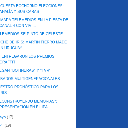
NCUESTA BOCHORNO ELECCIONES:
ANALÍA Y SUS CARAS
MARA TELEMEDIOS EN LA FIESTA DE
CANAL 4 CON VIVI...
LEMEDIOS SE PINTÓ DE CELESTE
CHE DE IRIS: MARTIN FIERRO MADE
IN URUGUAY
E ENTREGARON LOS PREMIOS
GRAFFITI
EGAN "BOTINERAS" Y "TVR"
ÁBADOS MULTIGENERACIONALES
ESTRO PRONÓSTICO PARA LOS
IRIS...
RECONSTRUYENDO MEMORIAS":
PRESENTACIÓN EN EL IPA
ayo
(17)
ril
(19)