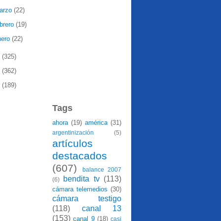
arzo
(22)
ebrero
(19)
nero
(22)
9
(325)
8
(362)
7
(189)
Tags
ahora
(19)
américa
(31)
argentinización
(5)
artículos
destacados
(607)
balance 2007
bendita tv
(113)
(6)
cámara telemedios
(30)
cámara testigo
(118)
canal 13
(153)
canal 9
(18)
casi