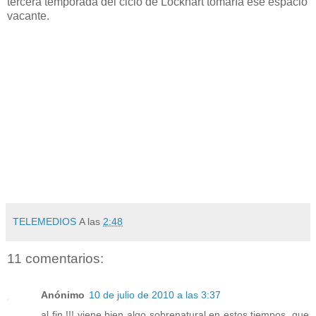
tercera temporada del ciclo de Lockhart tomaría ese espacio
vacante.
TELEMEDIOS
A las
2:48
11 comentarios:
Anónimo
10 de julio de 2010 a las 3:37
al fin !!! viene bien algo sobrenatural en estos tiempos, que