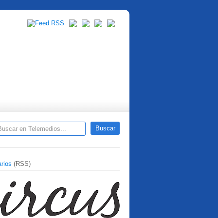
rios
(RSS)