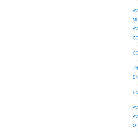
AV
MI
AV
CO
CO
"P
EN
EN
AV
AV
OT