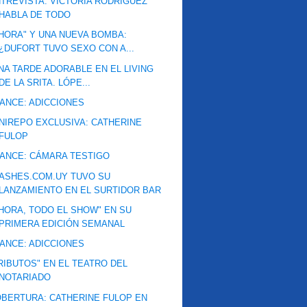
TREVISTA: VICTORIA RODRÍGUEZ
HABLA DE TODO
HORA" Y UNA NUEVA BOMBA:
¿DUFORT TUVO SEXO CON A...
NA TARDE ADORABLE EN EL LIVING
DE LA SRITA. LÓPE...
ANCE: ADICCIONES
NIREPO EXCLUSIVA: CATHERINE
FULOP
ANCE: CÁMARA TESTIGO
ASHES.COM.UY TUVO SU
LANZAMIENTO EN EL SURTIDOR BAR
HORA, TODO EL SHOW" EN SU
PRIMERA EDICIÓN SEMANAL
ANCE: ADICCIONES
RIBUTOS" EN EL TEATRO DEL
NOTARIADO
BERTURA: CATHERINE FULOP EN