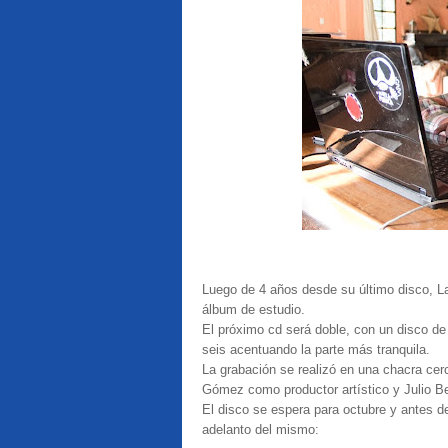
Luego de 4 años desde su último disco, La 
álbum de estudio.
El próximo cd será doble, con un disco d
seis acentuando la parte más tranquila.
La grabación se realizó en una chacra ce
Gómez como productor artístico y Julio B
El disco se espera para octubre y antes d
adelanto del mismo: