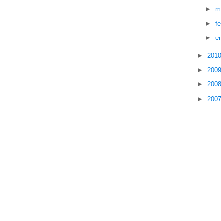
►
m
►
f
►
e
►
201
►
200
►
200
►
200