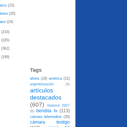
arzo
(23)
ebrero
(20)
nero
(24)
0
(233)
9
(325)
8
(362)
7
(189)
Tags
ahora
(19)
américa
(31)
argentinización
(5)
artículos
destacados
(607)
balance 2007
bendita tv
(113)
(6)
cámara telemedios
(30)
cámara testigo