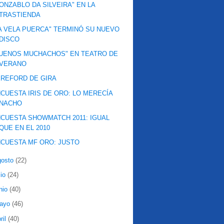
ONZABLO DA SILVEIRA" EN LA
TRASTIENDA
A VELA PUERCA" TERMINÓ SU NUEVO
DISCO
UENOS MUCHACHOS" EN TEATRO DE
VERANO
REFORD DE GIRA
CUESTA IRIS DE ORO: LO MERECÍA
NACHO
CUESTA SHOWMATCH 2011: IGUAL
QUE EN EL 2010
CUESTA MF ORO: JUSTO
gosto
(22)
lio
(24)
nio
(40)
ayo
(46)
ril
(40)