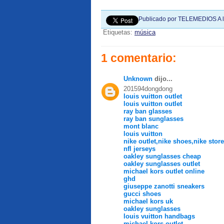
Publicado por
TELEMEDIOS
A 
Etiquetas:
música
1 comentario:
Unknown
dijo...
201594dongdong
louis vuitton outlet
louis vuitton outlet
ray ban glasses
ray ban sunglasses
mont blanc
louis vuitton
nike outlet,nike shoes,nike store
nfl jerseys
oakley sunglasses cheap
oakley sunglasses outlet
michael kors outlet online
ghd
giuseppe zanotti sneakers
gucci shoes
michael kors uk
oakley sunglasses
louis vuitton handbags
michael kors outlet