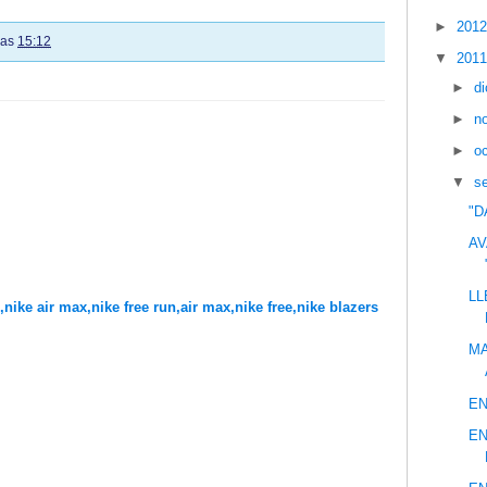
►
201
las
15:12
▼
201
►
d
►
n
►
o
▼
s
"D
AV
LL
,nike air max,nike free run,air max,nike free,nike blazers
MA
EN
EN