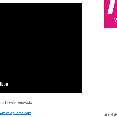
sita la web renovada:
ww.velapuerca.com
Archi