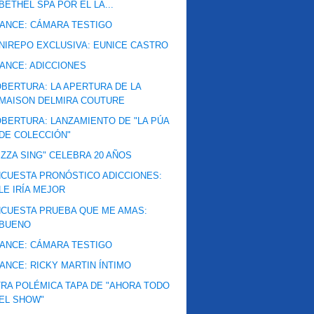
BETHEL SPA POR EL LA...
ANCE: CÁMARA TESTIGO
NIREPO EXCLUSIVA: EUNICE CASTRO
ANCE: ADICCIONES
BERTURA: LA APERTURA DE LA
MAISON DELMIRA COUTURE
BERTURA: LANZAMIENTO DE "LA PÚA
DE COLECCIÓN"
IZZA SING" CELEBRA 20 AÑOS
CUESTA PRONÓSTICO ADICCIONES:
LE IRÍA MEJOR
CUESTA PRUEBA QUE ME AMAS:
BUENO
ANCE: CÁMARA TESTIGO
ANCE: RICKY MARTIN ÍNTIMO
RA POLÉMICA TAPA DE "AHORA TODO
EL SHOW"