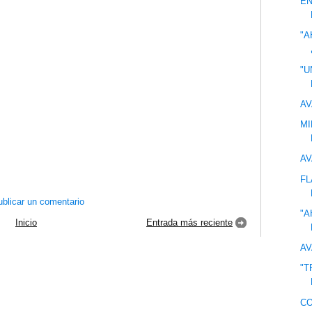
EN
"A
"U
AV
MI
AV
FL
blicar un comentario
"A
Inicio
Entrada más reciente
AV
"T
CO