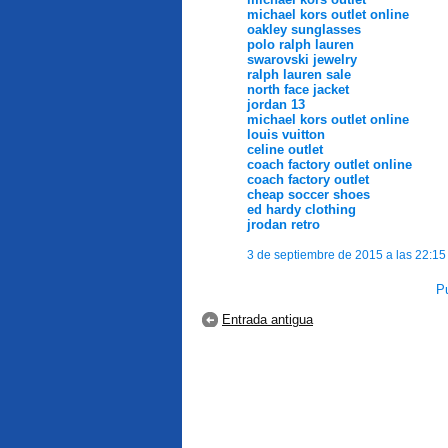
michael kors outlet online
oakley sunglasses
polo ralph lauren
swarovski jewelry
ralph lauren sale
north face jacket
jordan 13
michael kors outlet online
louis vuitton
celine outlet
coach factory outlet online
coach factory outlet
cheap soccer shoes
ed hardy clothing
jrodan retro
3 de septiembre de 2015 a las 22:15
Pu
Entrada antigua