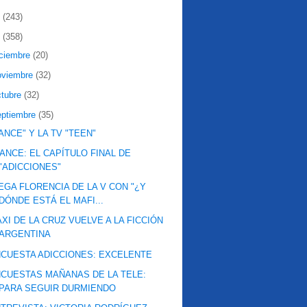
2
(243)
1
(358)
iciembre
(20)
oviembre
(32)
ctubre
(32)
eptiembre
(35)
ANCE" Y LA TV "TEEN"
ANCE: EL CAPÍTULO FINAL DE
"ADICCIONES"
EGA FLORENCIA DE LA V CON "¿Y
DÓNDE ESTÁ EL MAFI...
XI DE LA CRUZ VUELVE A LA FICCIÓN
ARGENTINA
CUESTA ADICCIONES: EXCELENTE
CUESTAS MAÑANAS DE LA TELE:
PARA SEGUIR DURMIENDO