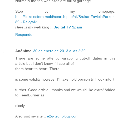
Normally the top web sites are full of garbage.
Stop by my homepage:
http://links.esfera.mobi/search.php/all/Brukar:FaviolaParker
89 - Revywiki
Here is my web blog
::
Digital TV Spain
Responder
Anónimo
30 de enero de 2013 a las 2:59
There are some attention-grabbing cut-off dates in this
article but I don’t know if I see all of
them heart to heart. There
is some validity however I'll take hold opinion till I look into it
further. Good article , thanks and we would like extra! Added
to FeedBurner as
nicely
Also visit my site ::
e2g-tecnology.com