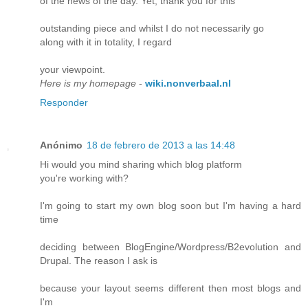
of the news of the day. Yet, thank you for this
outstanding piece and whilst I do not necessarily go
along with it in totality, I regard
your viewpoint.
Here is my homepage
-
wiki.nonverbaal.nl
Responder
Anónimo
18 de febrero de 2013 a las 14:48
Hi would you mind sharing which blog platform
you're working with?
I'm going to start my own blog soon but I'm having a hard
time
deciding between BlogEngine/Wordpress/B2evolution and
Drupal. The reason I ask is
because your layout seems different then most blogs and
I'm