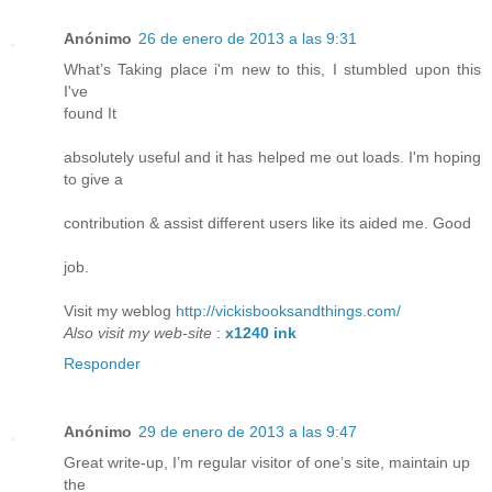
Anónimo
26 de enero de 2013 a las 9:31
What’s Taking place i'm new to this, I stumbled upon this
I've
found It
absolutely useful and it has helped me out loads. I'm hoping
to give a
contribution & assist different users like its aided me. Good
job.
Visit my weblog
http://vickisbooksandthings.com/
Also visit my web-site
:
x1240 ink
Responder
Anónimo
29 de enero de 2013 a las 9:47
Great write-up, I’m regular visitor of one’s site, maintain up
the