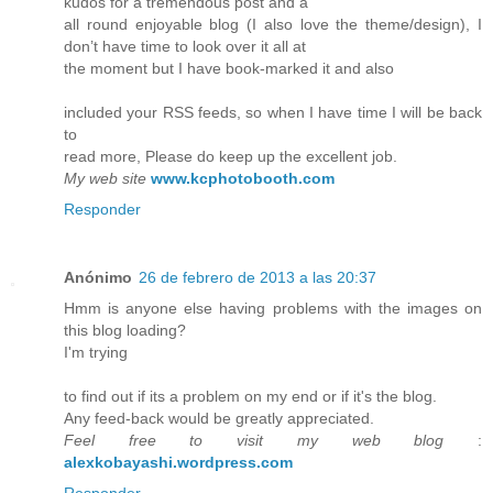
kudos for a tremendous post and a
all round enjoyable blog (I also love the theme/design), I
don’t have time to look over it all at
the moment but I have book-marked it and also
included your RSS feeds, so when I have time I will be back
to
read more, Please do keep up the excellent job.
My web site
www.kcphotobooth.com
Responder
Anónimo
26 de febrero de 2013 a las 20:37
Hmm is anyone else having problems with the images on
this blog loading?
I'm trying
to find out if its a problem on my end or if it's the blog.
Any feed-back would be greatly appreciated.
Feel free to visit my web blog
:
alexkobayashi.wordpress.com
Responder