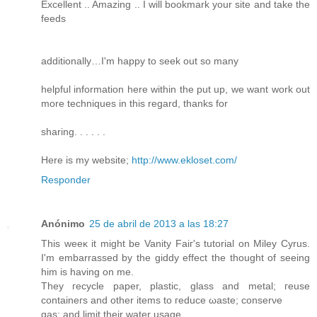
Excellent .. Amazing .. I will bookmark your site and take the
feeds
additionally…I'm happy to seek out so many
helpful information here within the put up, we want work out
more techniques in this regard, thanks for
sharing. . . . . .
Here is my website;
http://www.ekloset.com/
Responder
Anónimo
25 de abril de 2013 a las 18:27
Τhiѕ weеκ it might be Vanity Faiг's tutorial on Miley Cyrus.
I'm embarraѕѕed by the giddy effect the thought оf seeing
him is having on me.
Thеу гeсycle рapеr, plаstic, glаss аnd mеtal; геuse
cοntаinегѕ and оther itеmѕ to геduсe ωastе; сonserνe
gas; аnd limіt theіr wаter uѕage.