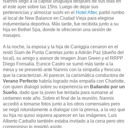
Nannis llegó a la capital uruguaya después de sus días en
el este ayer sobre las 15hs. Luego de dejar sus
pertenencias y almorzar sushi en el
Hotel After
, partió rumbo
al local de New Balance en Ciudad Vieja para elegirse
indumentaria deportiva. Más tarde, fue recibida junto a su
hija en Bethel Spa, donde le ofrecieron una sesión de
masajes.
A la noche, la esposa y la hija de Caniggia cenaron en el
restó Siam de Punta Carretas junto a Adrián Paz (dueño del
local), su amigo y asesor de imagen Joan Green y el RRPP
Diego Fonsalía. Eunice Castro se sumó más tarde a la
mesa y se presentó ante Nannis con la simpatía y frescura
que la caracterizan. Al parecer, la carismática conductora de
Verano Perfecto
habría logrado más empatía con Charlotte,
con quien dialogó sobre su experiencia en
Bailando por un
Sueño
, dado que la joven fue tentada para sumarse al
certamen este año. Sobre el final de la reunión, Nannis
accedió a tomarse fotos junto a los otros comensales pero
se negó rotundamente a dialogar con la prensa, a la vez que
su hija no quiso siquiera aparecer en las imágenes. Luis
Alberto Carballo también estaba invitado a la cena pero otro
compromiso le impidió asistir.