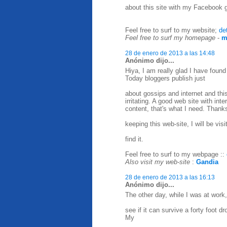
about this site with my Facebook 
Feel free to surf to my website;
de
Feel free to surf my homepage
-
m
28 de enero de 2013 a las 14:48
Anónimo dijo...
Hiya, I am really glad I have found
Today bloggers publish just
about gossips and internet and this
irritating. A good web site with inte
content, that's what I need. Thanks
keeping this web-site, I will be vis
find it.
Feel free to surf to my webpage ::
Also visit my web-site
:
Gandia
28 de enero de 2013 a las 16:13
Anónimo dijo...
The other day, while I was at work
see if it can survive a forty foot 
My