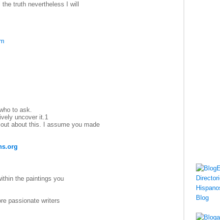
 the truth nevertheless I will
om
who to ask.
ively uncover it.1
d out about this. I assume you made
ns.org
within the paintings you
re passionate writers