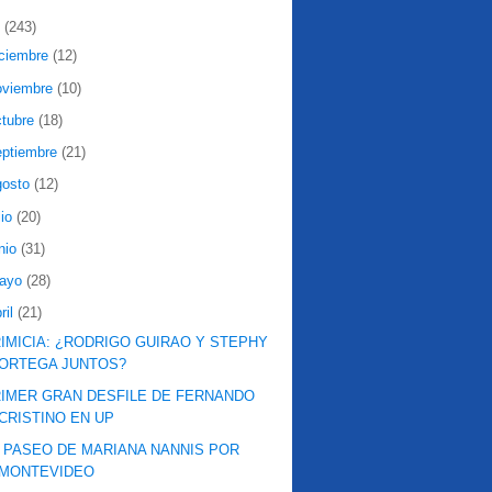
2
(243)
iciembre
(12)
oviembre
(10)
ctubre
(18)
eptiembre
(21)
gosto
(12)
lio
(20)
nio
(31)
ayo
(28)
ril
(21)
IMICIA: ¿RODRIGO GUIRAO Y STEPHY
ORTEGA JUNTOS?
IMER GRAN DESFILE DE FERNANDO
CRISTINO EN UP
 PASEO DE MARIANA NANNIS POR
MONTEVIDEO