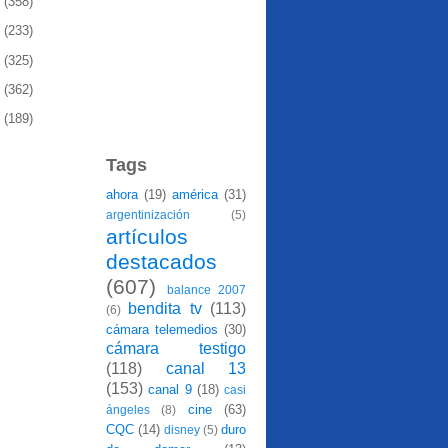
1
(358)
0
(233)
9
(325)
8
(362)
7
(189)
Tags
ahora
(19)
américa
(31)
argentinización
(5)
artículos
destacados
(607)
balance 2007
bendita tv
(113)
(6)
cámara telemedios
(30)
cámara testigo
(118)
canal 13
(153)
canal 9
(18)
casi
cine
(63)
ángeles
(8)
CQC
(14)
duro
disney
(5)