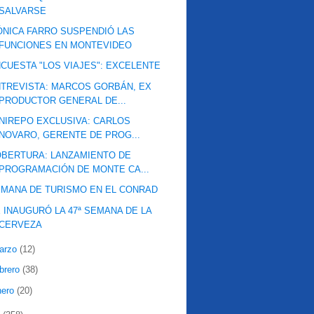
SALVARSE
NICA FARRO SUSPENDIÓ LAS
FUNCIONES EN MONTEVIDEO
CUESTA "LOS VIAJES": EXCELENTE
TREVISTA: MARCOS GORBÁN, EX
PRODUCTOR GENERAL DE...
NIREPO EXCLUSIVA: CARLOS
NOVARO, GERENTE DE PROG...
BERTURA: LANZAMIENTO DE
PROGRAMACIÓN DE MONTE CA...
MANA DE TURISMO EN EL CONRAD
 INAUGURÓ LA 47ª SEMANA DE LA
CERVEZA
arzo
(12)
ebrero
(38)
nero
(20)