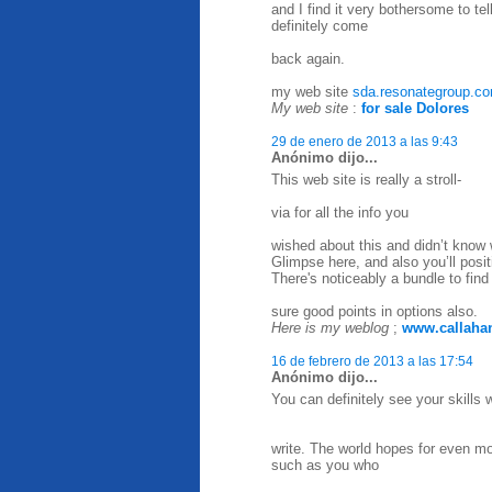
and I find it very bothersome to tell
definitely come
back again.
my web site
sda.resonategroup.c
My web site
:
for sale Dolores
29 de enero de 2013 a las 9:43
Anónimo dijo...
This web site is really a stroll-
via for all the info you
wished about this and didn’t know 
Glimpse here, and also you’ll posit
There's noticeably a bundle to fin
sure good points in options also.
Here is my weblog
;
www.callaha
16 de febrero de 2013 a las 17:54
Anónimo dijo...
You can definitely see your skills 
write. The world hopes for even mo
such as you who