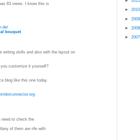
►
201
as 83 views. I know this is
►
201
►
200
h.de/
►
200
idal bouquet
►
200
writing skills and also with the layout on
 you customize it yourself?
ice blog like this one today.
orridorconnector.org
u need to check the
Many of them are rife with