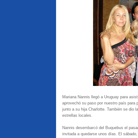
Mariana Nannis llegó a Uruguay para asist
aprovechó su paso por nuestro país para p
junto a su hija Charlotte. También se dio 
estrellas locales.
Nannis desembarcó del Buquebus el pasado 
invitada a quedarse unos días. El sábado, 