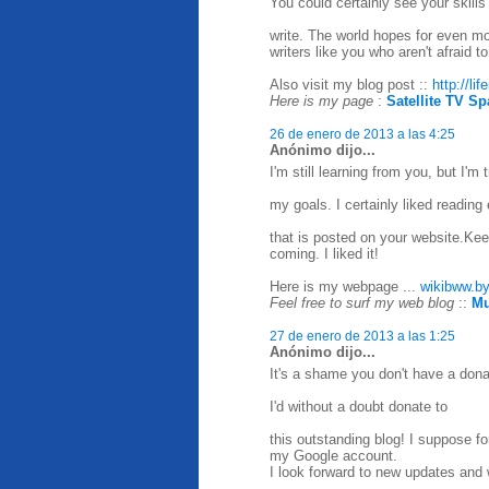
You could certainly see your skills
write. The world hopes for even m
writers like you who aren't afraid 
Also visit my blog post ::
http://li
Here is my page
:
Satellite TV Sp
26 de enero de 2013 a las 4:25
Anónimo dijo...
I'm still learning from you, but I'm 
my goals. I certainly liked reading
that is posted on your website.Kee
coming. I liked it!
Here is my webpage ...
wikibww.by
Feel free to surf my web blog
::
Mu
27 de enero de 2013 a las 1:25
Anónimo dijo...
It's a shame you don't have a dona
I'd without a doubt donate to
this outstanding blog! I suppose fo
my Google account.
I look forward to new updates and w