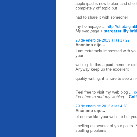
apple ipad is now broken and she h
completely off topic but I
had to share it with someone!
my homepage ...
http://strata-gmb
My web page
>
stargazer lily br
28 de enero de 2013 a las 17:22
Anónimo dijo...
I am extremely impressed with your 
your
weblog. Is this a paid theme or did
Anyway keep up the excellent
quality writing, it is rare to see a n
.
Feel free to visit my web blog ...
c
Feel free to surf my weblog
::
Golf
29 de enero de 2013 a las 4:28
Anónimo dijo...
of course like your website but yo
spelling on several of your posts. 
spelling problems