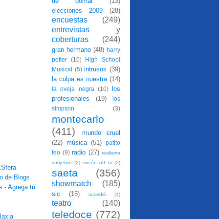
de domar
(13)
elecciones 2009
(28)
encuestas
(249)
entrevistas y
coberturas
(244)
gran hermano
(48)
harry
potter
(10)
High School
intrusos
(39)
Musical
(5)
la culpa es nuestra
(14)
los
la oveja negra
(10)
profesionales
(19)
los
simpson
(3)
montecarlo
(411)
mundo cruel
(22)
música
(51)
patito
radio
(27)
feo
(9)
realismo
subjetivo
(2)
rincón off tv
(2)
saeta
(356)
showmatch
(185)
sic
(15)
sucedió
(1)
teatro
(140)
teledoce
(772)