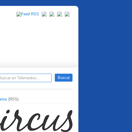
rios
(RSS)