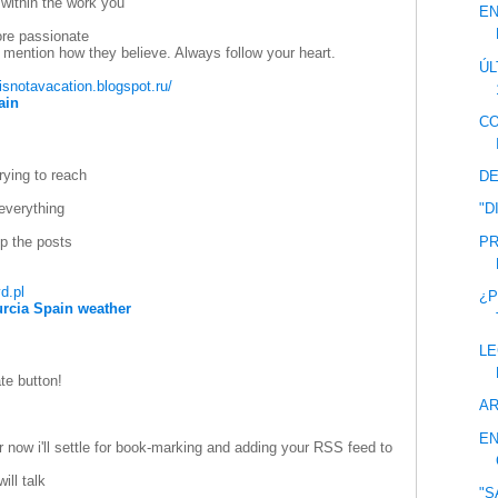
 within the work you
EN
ore passionate
to mention how they believe. Always follow your heart.
ÚL
feisnotavacation.blogspot.ru/
ain
CO
trying to reach
DE
 everything
"D
PR
p the posts
d.pl
¿P
rcia Spain weather
LE
te button!
A
E
r now i'll settle for book-marking and adding your RSS feed to
ill talk
"S