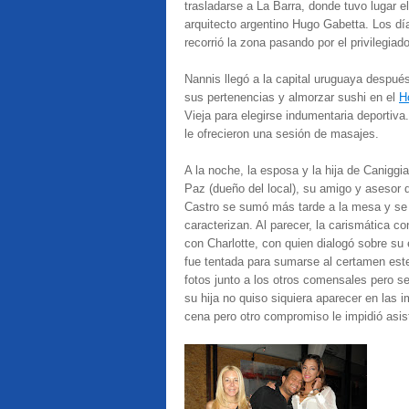
trasladarse a La Barra, donde tuvo lugar e
arquitecto argentino Hugo Gabetta. Los día
recorrió la zona pasando por el privilegia
Nannis llegó a la capital uruguaya despué
sus pertenencias y almorzar sushi en el
Ho
Vieja para elegirse indumentaria deportiva
le ofrecieron una sesión de masajes.
A la noche, la esposa y la hija de Caniggi
Paz (dueño del local), su amigo y asesor
Castro se sumó más tarde a la mesa y se 
caracterizan. Al parecer, la carismática c
con Charlotte, con quien dialogó sobre su
fue tentada para sumarse al certamen este
fotos junto a los otros comensales pero s
su hija no quiso siquiera aparecer en las 
cena pero otro compromiso le impidió asist