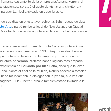
l flamante casamiento de la empresaria Adriana Ferrer y el
s siguientes, se sacó el gusto de visitar una chivitería y
do parador La Huella ubicado en José Ignacio.
s de sus días en el este ayer sobre las 15hs. Luego de dejar
tel After
, partió rumbo al local de New Balance en Ciudad
. Más tarde, fue recibida junto a su hija en Bethel Spa, donde
a cenaron en el restó Siam de Punta Carretas junto a Adrián
 de imagen Joan Green y el RRPP Diego Fonsalía. Eunice
presentó ante Nannis con la simpatía y frescura que la
onductora de
Verano Perfecto
habría logrado más empatía
 experiencia en
Bailando por un Sueño
, dado que la joven
 año. Sobre el final de la reunión, Nannis accedió a tomarse
e negó rotundamente a dialogar con la prensa, a la vez que
imágenes. Luis Alberto Carballo también estaba invitado a la
ir.
Archi