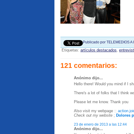
Publicado por
TELEMEDIOS
A 
Etiquetas:
artículos destacados
,
entrevis
121 comentarios:
Anónimo dijo...
Hello there! Would you mind if I 
There's a lot of folks that I think 
Please let me know. Thank you
Also visit my webpage ::
action.jo
Check out my website
;
Dolores p
23 de enero de 2013 a las 12:44
Anónimo dijo...