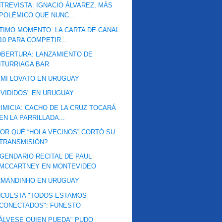
TREVISTA: IGNACIO ÁLVAREZ, MÁS
POLÉMICO QUE NUNC...
TIMO MOMENTO: LA CARTA DE CANAL
10 PARA COMPETIR...
BERTURA: LANZAMIENTO DE
ITURRIAGA BAR
MI LOVATO EN URUGUAY
IVIDIDOS" EN URUGUAY
IMICIA: CACHO DE LA CRUZ TOCARÁ
EN LA PARRILLADA...
OR QUÉ “HOLA VECINOS” CORTÓ SU
TRANSMISIÓN?
GENDARIO RECITAL DE PAUL
MCCARTNEY EN MONTEVIDEO
RMANDINHO EN URUGUAY
NCUESTA "TODOS ESTAMOS
CONECTADOS": FUNESTO
ÁLVESE QUIEN PUEDA" PUDO