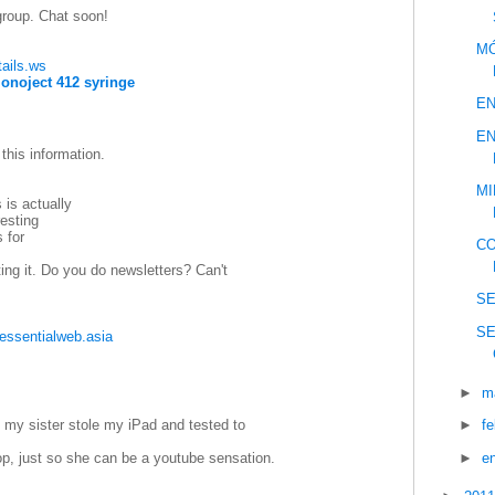
group. Chat soon!
MÓ
tails.ws
onoject 412 syringe
EN
EN
 this information.
MI
 is actually
resting
 for
CO
iting it. Do you do newsletters? Can't
SE
SE
essentialweb.asia
►
m
, my sister stole my iPad and tested to
►
f
►
e
drop, just so she can be a youtube sensation.