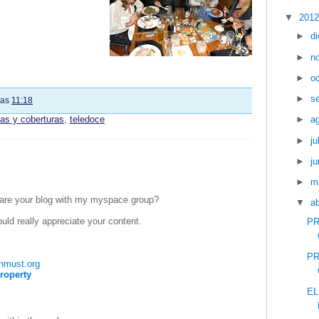
▼
201
►
d
►
n
►
o
►
s
las
11:18
tas y coberturas
,
teledoce
►
a
►
ju
►
ju
►
m
share your blog with my myspace group?
▼
ab
would really appreciate your content.
PR
PR
inmust.org
roperty
EL