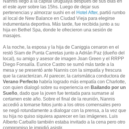
Nannis llegó a la capital uruguaya después de sus días en
el este ayer sobre las 15hs. Luego de dejar sus
pertenencias y almorzar sushi en el
Hotel After
, partió rumbo
al local de New Balance en Ciudad Vieja para elegirse
indumentaria deportiva. Más tarde, fue recibida junto a su
hija en Bethel Spa, donde le ofrecieron una sesión de
masajes.
A la noche, la esposa y la hija de Caniggia cenaron en el
restó Siam de Punta Carretas junto a Adrián Paz (dueño del
local), su amigo y asesor de imagen Joan Green y el RRPP
Diego Fonsalía. Eunice Castro se sumó más tarde a la
mesa y se presentó ante Nannis con la simpatía y frescura
que la caracterizan. Al parecer, la carismática conductora de
Verano Perfecto
habría logrado más empatía con Charlotte,
con quien dialogó sobre su experiencia en
Bailando por un
Sueño
, dado que la joven fue tentada para sumarse al
certamen este año. Sobre el final de la reunión, Nannis
accedió a tomarse fotos junto a los otros comensales pero
se negó rotundamente a dialogar con la prensa, a la vez que
su hija no quiso siquiera aparecer en las imágenes. Luis
Alberto Carballo también estaba invitado a la cena pero otro
compromiso le impidió asistir.