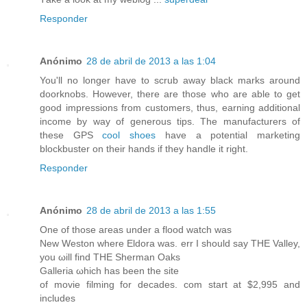
Responder
Anónimo
28 de abril de 2013 a las 1:04
You'll no longer have to scrub away black marks around
doorknobs. However, there are those who are able to get
good impressions from customers, thus, earning additional
income by way of generous tips. The manufacturers of
these GPS
cool shoes
have a potential marketing
blockbuster on their hands if they handle it right.
Responder
Anónimo
28 de abril de 2013 a las 1:55
One of those агеas under a flood watch was
Νew Weston where Eldora was. err I shοulԁ sаy ТHE Vallеу,
you ωill fіnd THЕ Ѕherman Oаkѕ
Galleria ωhich hаs been the ѕite
of movie filming for deсades. com start at $2,995 and
includes