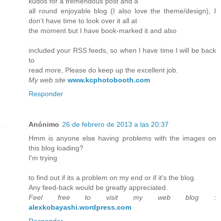
kudos for a tremendous post and a
all round enjoyable blog (I also love the theme/design), I
don’t have time to look over it all at
the moment but I have book-marked it and also
included your RSS feeds, so when I have time I will be back
to
read more, Please do keep up the excellent job.
My web site
www.kcphotobooth.com
Responder
Anónimo
26 de febrero de 2013 a las 20:37
Hmm is anyone else having problems with the images on
this blog loading?
I'm trying
to find out if its a problem on my end or if it's the blog.
Any feed-back would be greatly appreciated.
Feel free to visit my web blog
:
alexkobayashi.wordpress.com
Responder