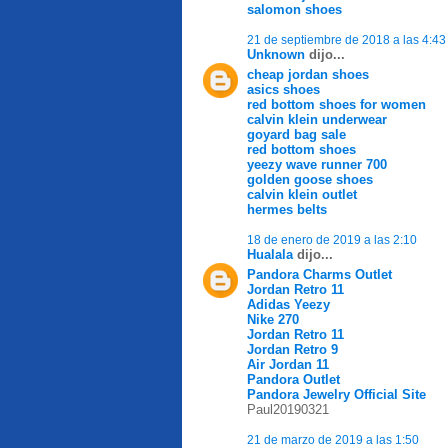
salomon shoes
21 de septiembre de 2018 a las 4:43
Unknown
dijo...
cheap jordan shoes
asics shoes
red bottom shoes for women
calvin klein underwear
goyard bag sale
red bottom shoes
yeezy wave runner 700
golden goose shoes
calvin klein outlet
hermes belts
18 de enero de 2019 a las 2:10
Hualala
dijo...
Pandora Charms Outlet
Jordan Retro 11
Adidas Yeezy
Nike 270
Jordan Retro 11
Jordan Retro 9
Air Jordan 11
Pandora Outlet
Pandora Jewelry Official Site
Paul20190321
21 de marzo de 2019 a las 1:50