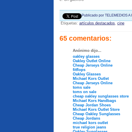
Publicado por
TELEMEDIOS
A 
Etiquetas:
artículos destacados
,
cine
65 comentarios:
Anónimo dijo...
oakley glasses
Oakley Outlet Online
Cheap Jerseys Online
fitflops
Oakley Glasses
Michael Kors Outlet
Cheap Jerseys Online
toms sale
toms on sale
cheap oakley sunglasses store
Michael Kors Handbags
Cheap Jordan Shoes
Michael Kors Outlet Store
Cheap Oakley Sunglasses
Cheap Jordans
michael kors outlet
true religion jeans
Oakley Sunglasses