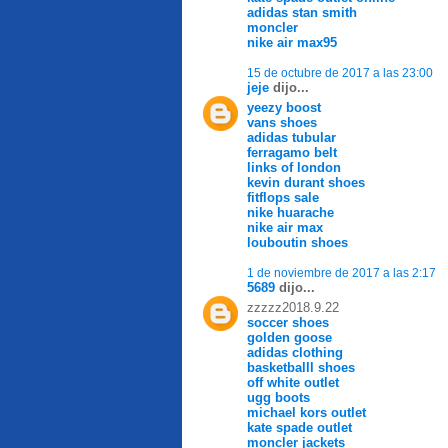
adidas stan smith
moncler
nike air max95
15 de octubre de 2017 a las 23:00
jeje
dijo...
yeezy boost
vans shoes
adidas tubular
ferragamo belt
links of london
kevin durant shoes
fitflops sale
nike huarache
nike air max
louboutin shoes
1 de noviembre de 2017 a las 2:17
5689
dijo...
zzzzz2018.9.22
soccer shoes
golden goose
adidas clothing
basketballl shoes
off white outlet
ugg boots
michael kors outlet
kate spade outlet
moncler jackets