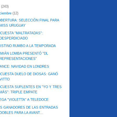
2
(243)
iciembre
(12)
BERTURA: SELECCIÓN FINAL PARA
MISS URUGUAY
CUESTA "MALTRATADAS":
DESPERDICIADO
ISTINO RUMBO A LA TEMPORADA
MIÁN LOMBA PRESENTÓ "DL
REPRESENTACIONES"
ANCE: NAVIDAD EN LONDRES
CUESTA DUELO DE DIOSAS: GANÓ
VITTO
CUESTA SUPLENTES EN "YO Y TRES
MÁS": TRIPLE EMPATE
EGA "VIOLETTA" A TELEDOCE
S GANADORES DE LAS ENTRADAS
DOBLES PARA LA AVANT...