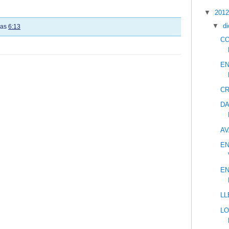
▼
201
▼
d
las
6:13
CO
EN
CR
DA
AV
EN
EN
LL
LO