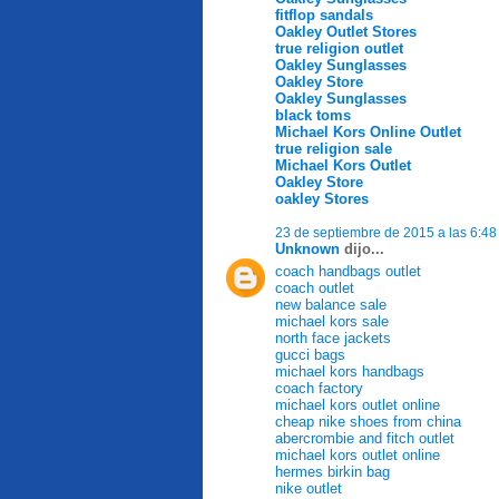
fitflop sandals
Oakley Outlet Stores
true religion outlet
Oakley Sunglasses
Oakley Store
Oakley Sunglasses
black toms
Michael Kors Online Outlet
true religion sale
Michael Kors Outlet
Oakley Store
oakley Stores
23 de septiembre de 2015 a las 6:48
Unknown
dijo...
coach handbags outlet
coach outlet
new balance sale
michael kors sale
north face jackets
gucci bags
michael kors handbags
coach factory
michael kors outlet online
cheap nike shoes from china
abercrombie and fitch outlet
michael kors outlet online
hermes birkin bag
nike outlet