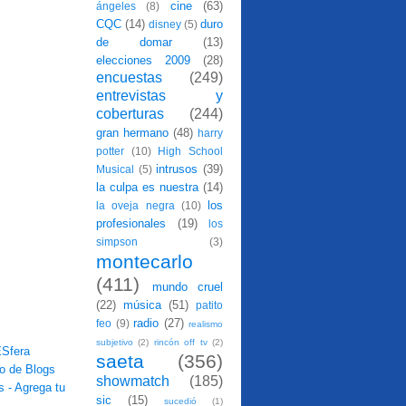
cine
(63)
ángeles
(8)
CQC
(14)
duro
disney
(5)
de domar
(13)
elecciones 2009
(28)
encuestas
(249)
entrevistas y
coberturas
(244)
gran hermano
(48)
harry
potter
(10)
High School
intrusos
(39)
Musical
(5)
la culpa es nuestra
(14)
los
la oveja negra
(10)
profesionales
(19)
los
simpson
(3)
montecarlo
(411)
mundo cruel
(22)
música
(51)
patito
radio
(27)
feo
(9)
realismo
subjetivo
(2)
rincón off tv
(2)
saeta
(356)
showmatch
(185)
sic
(15)
sucedió
(1)