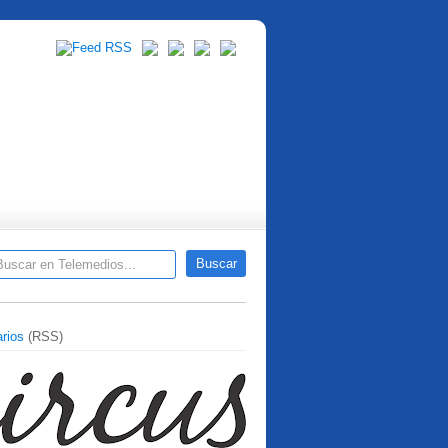
rios
(RSS)