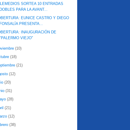
LEMEDIOS SORTEA 10 ENTRADAS
DOBLES PARA LA AVANT...
BERTURA: EUNICE CASTRO Y DIEGO
FONSALÍA PRESENTA...
BERTURA: INAUGURACIÓN DE
"PALERMO VIEJO"
oviembre
(10)
ctubre
(18)
eptiembre
(21)
gosto
(12)
lio
(20)
nio
(31)
ayo
(28)
ril
(21)
arzo
(12)
ebrero
(38)