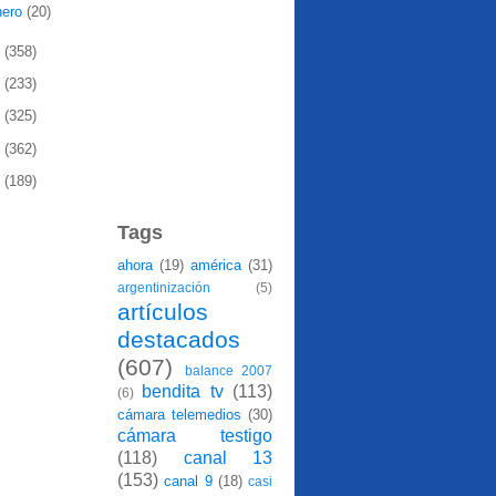
nero
(20)
1
(358)
0
(233)
9
(325)
8
(362)
7
(189)
Tags
ahora
(19)
américa
(31)
argentinización
(5)
artículos
destacados
(607)
balance 2007
bendita tv
(113)
(6)
cámara telemedios
(30)
cámara testigo
(118)
canal 13
(153)
canal 9
(18)
casi