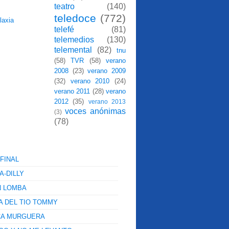
teatro
(140)
teledoce
(772)
telefé
(81)
telemedios
(130)
telemental
(82)
tnu
(58)
TVR
(58)
verano
2008
(23)
verano 2009
(32)
verano 2010
(24)
verano 2011
(28)
verano
2012
(35)
verano 2013
voces anónimas
(3)
(78)
FINAL
A-DILLY
N LOMBA
A DEL TIO TOMMY
CA MURGUERA