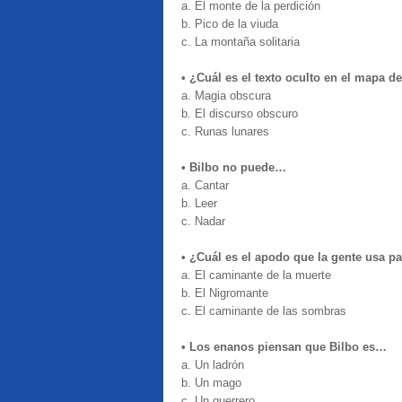
a. El monte de la perdición
b. Pico de la viuda
c. La montaña solitaria
• ¿Cuál es el texto oculto en el mapa d
a. Magia obscura
b. El discurso obscuro
c. Runas lunares
• Bilbo no puede…
a. Cantar
b. Leer
c. Nadar
• ¿Cuál es el apodo que la gente usa pa
a. El caminante de la muerte
b. El Nigromante
c. El caminante de las sombras
• Los enanos piensan que Bilbo es…
a. Un ladrón
b. Un mago
c. Un guerrero