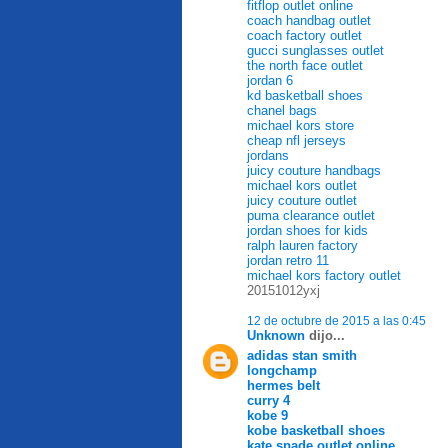
fitflop outlet online
coach handbag outlet
coach factory outlet
gucci sunglasses outlet
the north face outlet
jordan 6
kd basketball shoes
chanel bags
michael kors store
cheap nfl jerseys
jordans
juicy couture handbags
michael kors outlet
juicy couture outlet
puma clearance outlet
jordan shoes for kids
ralph lauren factory
jordan retro 11
michael kors factory outlet
20151012yxj
12 de octubre de 2015 a las 0:45
Unknown
dijo...
adidas stan smith
longchamp
hermes belt
curry 4
kobe 9
kobe basketball shoes
kate spade outlet online