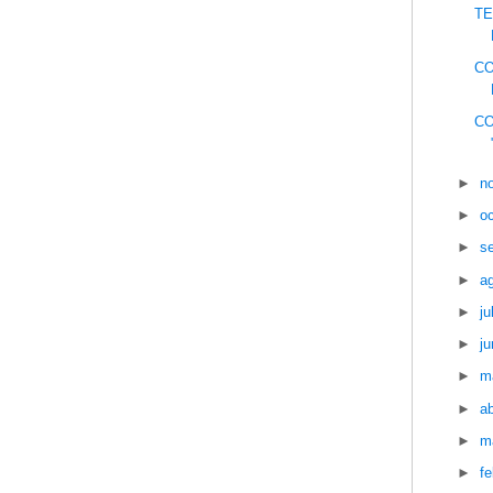
TE
CO
CO
►
n
►
o
►
s
►
a
►
ju
►
ju
►
m
►
ab
►
m
►
f