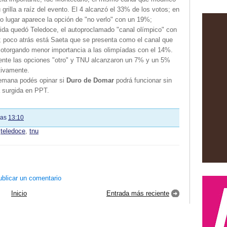
grilla a raíz del evento. El 4 alcanzó el 33% de los votos; en
 lugar aparece la opción de "no verlo" con un 19%;
ida quedó Teledoce, el autoproclamado "canal olímpico" con
; poco atrás está Saeta que se presenta como el canal que
 otorgando menor importancia a las olimpíadas con el 14%.
ente las opciones "otro" y TNU alcanzaron un 7% y un 5%
tivamente.
emana podés opinar si
Duro de Domar
podrá funcionar sin
a surgida en PPT.
las
13:10
,
teledoce
,
tnu
blicar un comentario
Inicio
Entrada más reciente