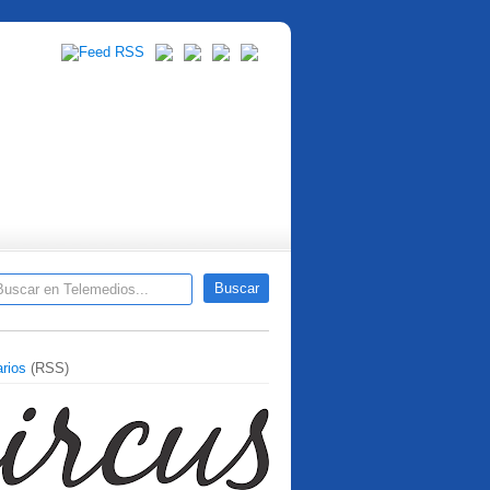
rios
(RSS)