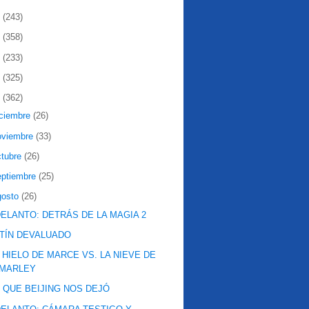
2
(243)
1
(358)
0
(233)
9
(325)
8
(362)
iciembre
(26)
oviembre
(33)
ctubre
(26)
eptiembre
(25)
gosto
(26)
ELANTO: DETRÁS DE LA MAGIA 2
TÍN DEVALUADO
 HIELO DE MARCE VS. LA NIEVE DE
MARLEY
 QUE BEIJING NOS DEJÓ