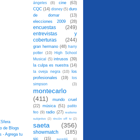
cine
(63)
ángeles
(8)
CQC
(14)
duro
disney
(5)
de domar
(13)
elecciones 2009
(28)
encuestas
(249)
entrevistas y
coberturas
(244)
gran hermano
(48)
harry
potter
(10)
High School
intrusos
(39)
Musical
(5)
la culpa es nuestra
(14)
los
la oveja negra
(10)
profesionales
(19)
los
simpson
(3)
montecarlo
(411)
mundo cruel
(22)
música
(51)
patito
radio
(27)
feo
(9)
realismo
subjetivo
(2)
rincón off tv
(2)
saeta
(356)
showmatch
(185)
sic
(15)
sucedió
(1)