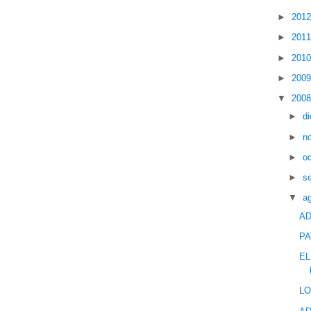
►
201
►
201
►
201
►
200
▼
200
►
d
►
n
►
o
►
s
▼
a
AD
PA
EL
LO