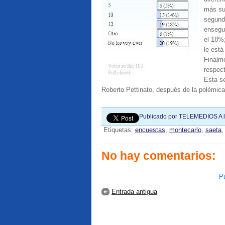
más su 
segundo
ensegu
el 18%
le está
Finalm
respec
Esta s
Roberto Pettinato, después de la polémic
Publicado por
TELEMEDIOS
A 
Etiquetas:
encuestas
,
montecarlo
,
saeta
No hay comentarios:
Pu
Entrada antigua