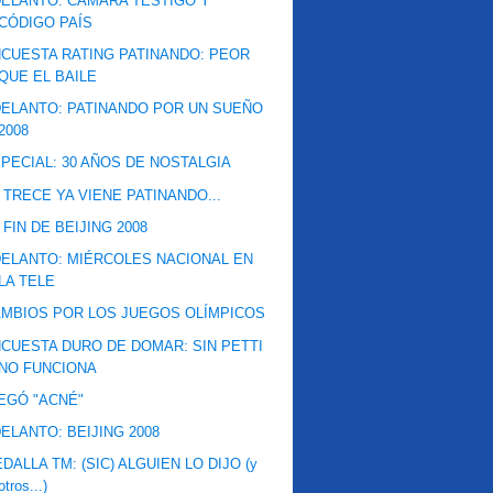
ELANTO: CÁMARA TESTIGO Y
CÓDIGO PAÍS
CUESTA RATING PATINANDO: PEOR
QUE EL BAILE
ELANTO: PATINANDO POR UN SUEÑO
2008
PECIAL: 30 AÑOS DE NOSTALGIA
 TRECE YA VIENE PATINANDO...
 FIN DE BEIJING 2008
ELANTO: MIÉRCOLES NACIONAL EN
LA TELE
MBIOS POR LOS JUEGOS OLÍMPICOS
CUESTA DURO DE DOMAR: SIN PETTI
NO FUNCIONA
EGÓ "ACNÉ"
ELANTO: BEIJING 2008
DALLA TM: (SIC) ALGUIEN LO DIJO (y
otros...)