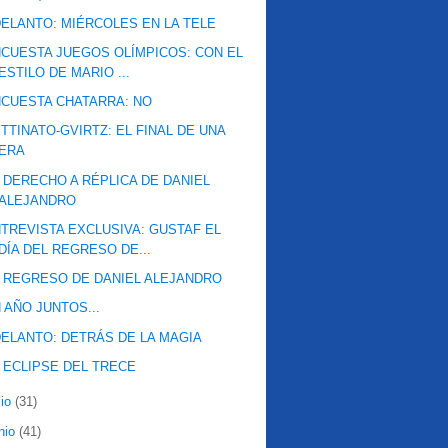
ELANTO: MIÉRCOLES EN LA TELE
CUESTA JUEGOS OLÍMPICOS: CON EL
ESTILO DE MARIO ...
CUESTA CHATARRA: NO
TTINATO-GVIRTZ: EL FINAL DE UNA
ERA
 DERECHO A RÉPLICA DE DANIEL
ALEJANDRO
TREVISTA EXCLUSIVA: GUSTAF EL
DÍA DEL REGRESO DE...
 REGRESO DE DANIEL ALEJANDRO
 AÑO JUNTOS...
ELANTO: DETRÁS DE LA MAGIA
 ECLIPSE DEL TRECE
lio
(31)
nio
(41)