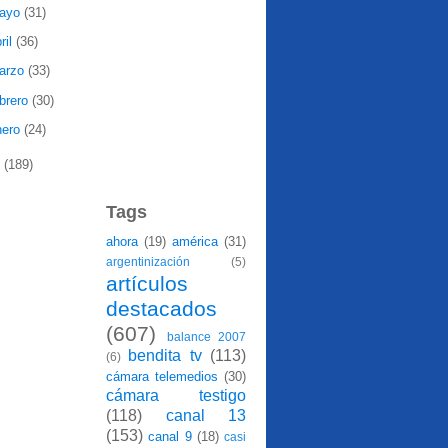
ayo
(31)
ril
(36)
arzo
(33)
ebrero
(30)
nero
(24)
7
(189)
Tags
ahora
(19)
américa
(31)
argentinización
(5)
artículos
destacados
(607)
balance 2007
bendita tv
(113)
(6)
cámara telemedios
(30)
cámara testigo
(118)
canal 13
(153)
canal 9
(18)
casi