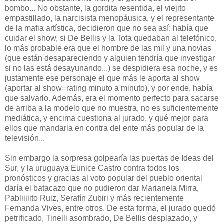
bombo... No obstante, la gordita resentida, el viejito
empastillado, la narcisista menopáusica, y el representante
de la mafia artística, decidieron que no sea así: había que
cuidar el show, si De Bellis y la Tota quedaban al telefónico,
lo más probable era que el hombre de las mil y una novias
(que están desapareciendo y alguien tendría que investigar
si no las está desayunando...) se despidiera esa noche, y es
justamente ese personaje el que más le aporta al show
(aportar al show=rating minuto a minuto), y por ende, había
que salvarlo. Además, era el momento perfecto para sacarse
de arriba a la modelo que no muestra, no es suficientemente
mediática, y encima cuestiona al jurado, y qué mejor para
ellos que mandarla en contra del ente más popular de la
televisión...
Sin embargo la sorpresa golpearía las puertas de Ideas del
Sur, y la uruguaya Eunice Castro contra todos los
pronósticos y gracias al voto popular del pueblo oriental
daría el batacazo que no pudieron dar Marianela Mirra,
Pabliiiiito Ruiz, Serafín Zubiri y más recientemente
Fernanda Vives, entre otros. De esta forma, el jurado quedó
petrificado, Tinelli asombrado, De Bellis desplazado, y