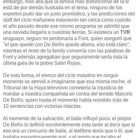
embargo, más allá que la família más disfuncional de la tv
está de por demás ilustrada en el tema, ninguno de los
expertos pudo dar un justo pronóstico, y las predicciones del
staff del ciclo mañanero estuvieron tan cerca como cuando
el año pasado desde ese mismo programa se advirtió que
una nevada llegaría a nuestras tierras. Si existiera un
TVR
uruguayo, seguro no perdonaría a Font, quien aseguró que
"el que quede con De Bellis queda afuera, eso está claro"
,
mientras el resto de la family convenía con las palabras de
Font y además agregaban que seguramente sería ésta la
última gala de la pobre Sabri Rojas.
De esta forma, el elenco del ciclo matutino en ningun
momento se atrevió a imaginarse que esa misma noche, el
Tribunal de la Haya televisivo cometería la injusticia de
mandar a nuestra compatriota en contra del temido Marcelo
De Bellis, quien hasta el momento había resistido más de
10 sentencias con victorias intactas.
Al momento de la salvación, el baile influyó poco, el propio
De Bellis lo definió excelentemente esta tarde al decir que si
eso era un concurso de baile, al teléfono tenía que ir él, que
bailaba espantosamente mal, y el gordo que tocaba el