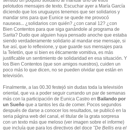
sentido un poquito solidario al mandar uno de esos
pelotudos mensajes de texto. Escuchar ayer a María García
diciendo que los uruguayos tenemos que ser solidarios y
mandar sms para que Eunice se quede me provocó
nauseas... ¿solidarios con quién? ¿con canal 12? ¿con
Bien Contentos para que siga ganándole al programa de
Sarita? Dudo que alguien haya pensado anoche que estaba
siendo verdaderamente solidario al mandar ese mensaje, si
fue así, que lo reflexione, y que guarde sus mensajes para
la Teletón, que si bien es éticamente vomitiva, es más
justificable un sentimiento de solidaridad en esa situación. Y
los Bien Contentos (que son amigos nuestros), cuiden un
poco más lo que dicen, no se pueden olvidar que están en
televisión.
Finalmente, a las 00.30 festejó sin dudas toda la televisión
oriental, que va a poder seguir currando un par de semanas
más con la participación de Eunica Castro en
Bailando por
un Sueño
que a tantos les da de comer. Pocos segundos
después de darse a conocer los resultados, se publicó en la
seria página web del canal, el titular de la grata sorpresa
con un texto más que meloso (ver imagen sobre el informe)
que incluía que para los directivos del doce
"De Bellis era el