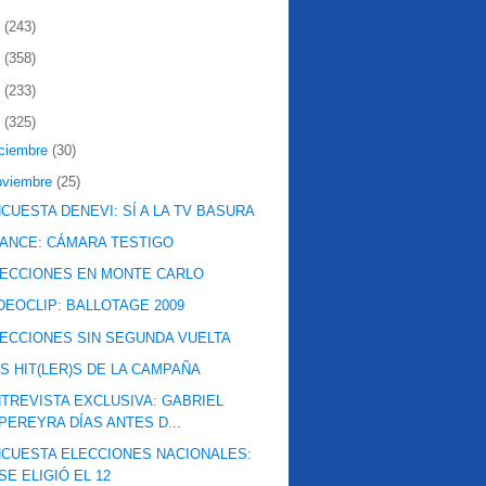
2
(243)
1
(358)
0
(233)
9
(325)
iciembre
(30)
oviembre
(25)
CUESTA DENEVI: SÍ A LA TV BASURA
ANCE: CÁMARA TESTIGO
ECCIONES EN MONTE CARLO
DEOCLIP: BALLOTAGE 2009
ECCIONES SIN SEGUNDA VUELTA
S HIT(LER)S DE LA CAMPAÑA
TREVISTA EXCLUSIVA: GABRIEL
PEREYRA DÍAS ANTES D...
CUESTA ELECCIONES NACIONALES:
SE ELIGIÓ EL 12