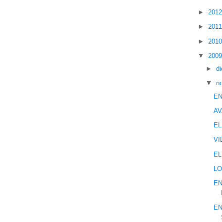
►
201
►
201
►
201
▼
200
►
d
▼
n
EN
AV
EL
VI
EL
LO
EN
EN