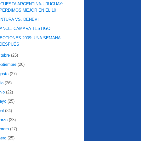
CUESTA ARGENTINA-URUGUAY:
PERDIMOS MEJOR EN EL 10
NTURA VS. DENEVI
ANCE: CÁMARA TESTIGO
ECCIONES 2009: UNA SEMANA
DESPUÉS
ctubre
(25)
eptiembre
(26)
gosto
(27)
lio
(26)
nio
(22)
ayo
(25)
ril
(34)
arzo
(33)
ebrero
(27)
nero
(25)