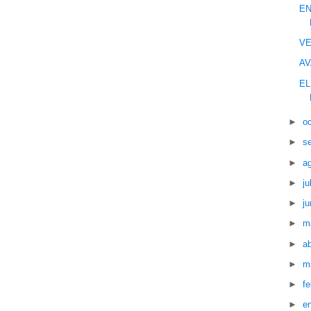
EN
VE
AV
EL
►
o
►
s
►
a
►
ju
►
ju
►
m
►
ab
►
m
►
f
►
e