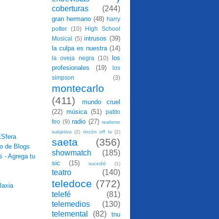
coberturas
(244)
gran hermano
(48)
harry
potter
(10)
High School
intrusos
(39)
Musical
(5)
la culpa es nuestra
(14)
los
la oveja negra
(10)
profesionales
(19)
los
simpson
(3)
montecarlo
(411)
mundo cruel
(22)
música
(51)
patito
radio
(27)
feo
(9)
realismo
subjetivo
(2)
rincón off tv
(2)
saeta
(356)
showmatch
(185)
sic
(15)
sucedió
(1)
teatro
(140)
teledoce
(772)
telefé
(81)
telemedios
(130)
telemental
(82)
tnu