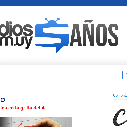
Comenta
LO
s en la grilla del 4...