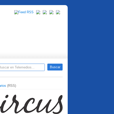
rios
(RSS)