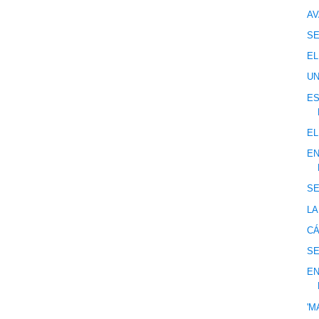
AV
S
EL
U
ES
EL
EN
S
LA
CÁ
S
EN
'M