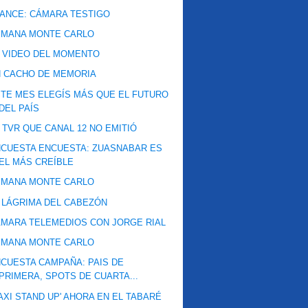
ANCE: CÁMARA TESTIGO
EMANA MONTE CARLO
 VIDEO DEL MOMENTO
N CACHO DE MEMORIA
TE MES ELEGÍS MÁS QUE EL FUTURO
DEL PAÍS
 TVR QUE CANAL 12 NO EMITIÓ
CUESTA ENCUESTA: ZUASNABAR ES
EL MÁS CREÍBLE
EMANA MONTE CARLO
 LÁGRIMA DEL CABEZÓN
MARA TELEMEDIOS CON JORGE RIAL
EMANA MONTE CARLO
CUESTA CAMPAÑA: PAIS DE
PRIMERA, SPOTS DE CUARTA...
AXI STAND UP' AHORA EN EL TABARÉ