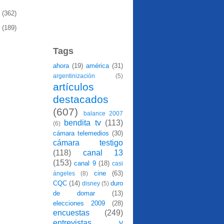
8
(362)
7
(189)
Tags
ahora
(19)
américa
(31)
argentinización
(5)
artículos
destacados
(607)
balance 2007
bendita tv
(113)
(6)
cámara telemedios
(30)
cámara testigo
(118)
canal 13
(153)
canal 9
(18)
casi
cine
(63)
ángeles
(8)
CQC
(14)
duro
disney
(5)
de domar
(13)
elecciones 2009
(28)
encuestas
(249)
entrevistas y