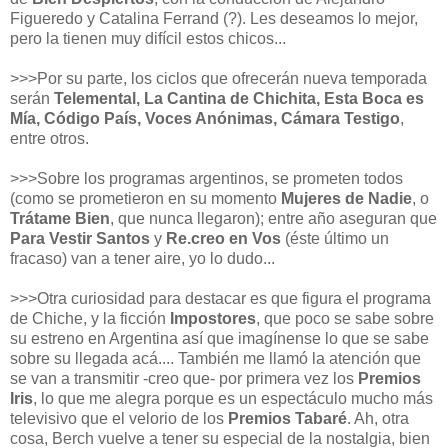
Figueredo y Catalina Ferrand (?). Les deseamos lo mejor,
pero la tienen muy difícil estos chicos...
>>>Por su parte, los ciclos que ofrecerán nueva temporada
serán
Telemental, La Cantina de Chichita, Esta Boca es
Mía, Código País, Voces Anónimas, Cámara Testigo
,
entre otros.
>>>Sobre los programas argentinos, se prometen todos
(como se prometieron en su momento
Mujeres de Nadie
, o
Trátame Bien
, que nunca llegaron); entre año aseguran que
Para Vestir Santos
y
Re.creo en Vos
(éste último un
fracaso) van a tener aire, yo lo dudo...
>>>Otra curiosidad para destacar es que figura el programa
de Chiche, y la ficción
Impostores
, que poco se sabe sobre
su estreno en Argentina así que imagínense lo que se sabe
sobre su llegada acá.... También me llamó la atención que
se van a transmitir -creo que- por primera vez los
Premios
Iris
, lo que me alegra porque es un espectáculo mucho más
televisivo que el velorio de los
Premios Tabaré
. Ah, otra
cosa, Berch vuelve a tener su especial de la nostalgia, bien