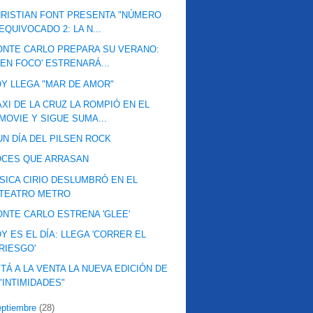
RISTIAN FONT PRESENTA "NÚMERO
EQUIVOCADO 2: LA N...
NTE CARLO PREPARA SU VERANO:
'EN FOCO' ESTRENARÁ...
Y LLEGA "MAR DE AMOR"
XI DE LA CRUZ LA ROMPIÓ EN EL
MOVIE Y SIGUE SUMA...
UN DÍA DEL PILSEN ROCK
OCES QUE ARRASAN
SICA CIRIO DESLUMBRÓ EN EL
TEATRO METRO
NTE CARLO ESTRENA 'GLEE'
Y ES EL DÍA: LLEGA 'CORRER EL
RIESGO'
TÁ A LA VENTA LA NUEVA EDICIÓN DE
"INTIMIDADES"
eptiembre
(28)