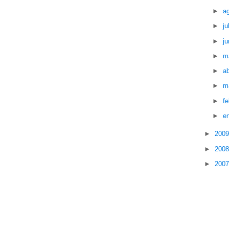
►
a
►
ju
►
ju
►
m
►
ab
►
m
►
f
►
e
►
200
►
200
►
200