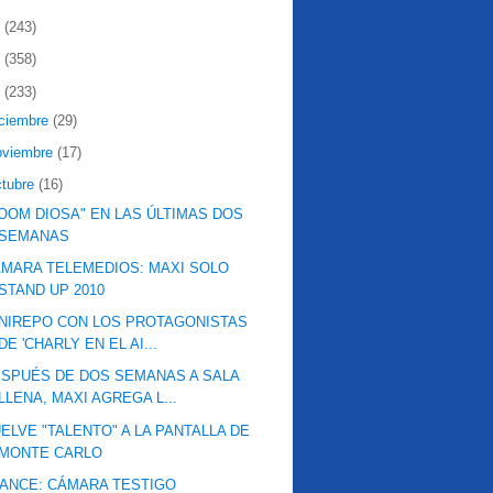
2
(243)
1
(358)
0
(233)
iciembre
(29)
oviembre
(17)
ctubre
(16)
OOM DIOSA" EN LAS ÚLTIMAS DOS
SEMANAS
MARA TELEMEDIOS: MAXI SOLO
STAND UP 2010
NIREPO CON LOS PROTAGONISTAS
DE 'CHARLY EN EL AI...
SPUÉS DE DOS SEMANAS A SALA
LLENA, MAXI AGREGA L...
ELVE "TALENTO" A LA PANTALLA DE
MONTE CARLO
ANCE: CÁMARA TESTIGO