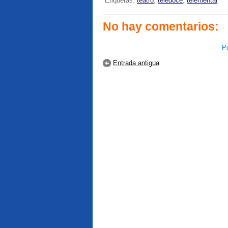
Etiquetas:
teatro
,
teledoce
,
telemental
No hay comentarios:
Pu
Entrada antigua