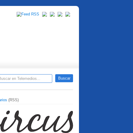
rios
(RSS)