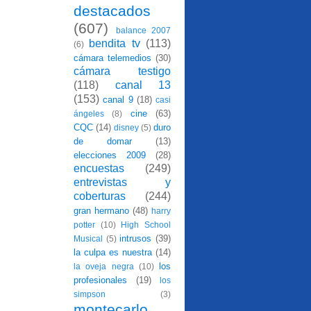
destacados
(607)
balance 2007
bendita tv
(113)
(6)
cámara telemedios
(30)
cámara testigo
(118)
canal 13
(153)
canal 9
(18)
casi
cine
(63)
ángeles
(8)
CQC
(14)
duro
disney
(5)
de domar
(13)
elecciones 2009
(28)
encuestas
(249)
entrevistas y
coberturas
(244)
gran hermano
(48)
harry
potter
(10)
High School
intrusos
(39)
Musical
(5)
la culpa es nuestra
(14)
los
la oveja negra
(10)
profesionales
(19)
los
simpson
(3)
montecarlo