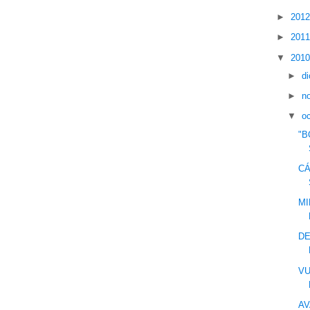
►
201
►
201
▼
201
►
d
►
n
▼
o
"B
CÁ
MI
DE
VU
AV