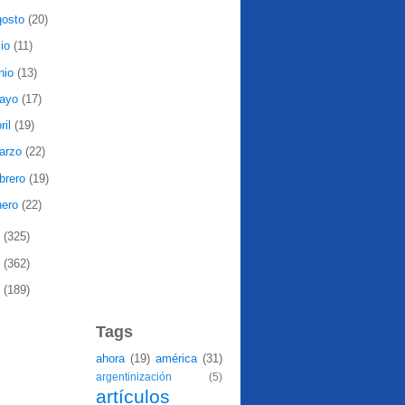
gosto
(20)
lio
(11)
nio
(13)
ayo
(17)
ril
(19)
arzo
(22)
ebrero
(19)
nero
(22)
9
(325)
8
(362)
7
(189)
Tags
ahora
(19)
américa
(31)
argentinización
(5)
artículos