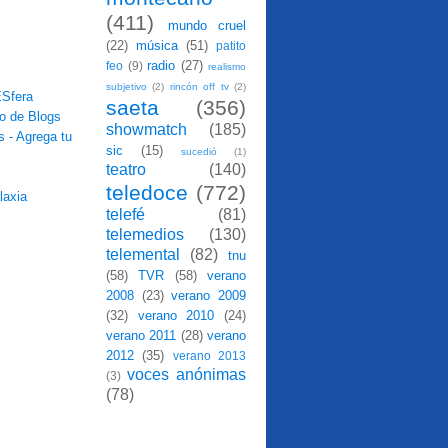
(411)
mundo cruel
(22)
música
(51)
patito
radio
(27)
feo
(9)
realismo
subjetivo
(2)
rincón off tv
(2)
saeta
(356)
showmatch
(185)
sic
(15)
sucedió
(1)
teatro
(140)
teledoce
(772)
telefé
(81)
telemedios
(130)
telemental
(82)
tnu
(58)
TVR
(58)
verano
2008
(23)
verano 2009
(32)
verano 2010
(24)
verano 2011
(28)
verano
2012
(35)
verano 2013
voces anónimas
(3)
(78)