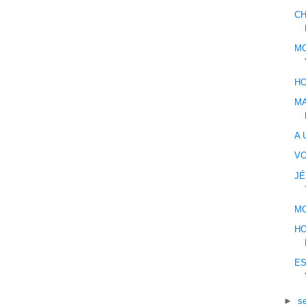
CH
MO
HO
MA
A 
V
JÉ
MO
HO
ES
►
s