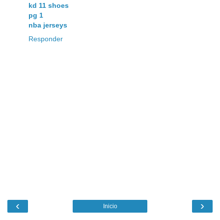
kd 11 shoes
pg 1
nba jerseys
Responder
‹
›
Inicio