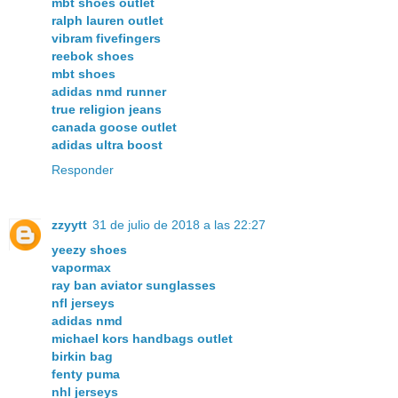
mbt shoes outlet
ralph lauren outlet
vibram fivefingers
reebok shoes
mbt shoes
adidas nmd runner
true religion jeans
canada goose outlet
adidas ultra boost
Responder
zzyytt
31 de julio de 2018 a las 22:27
yeezy shoes
vapormax
ray ban aviator sunglasses
nfl jerseys
adidas nmd
michael kors handbags outlet
birkin bag
fenty puma
nhl jerseys