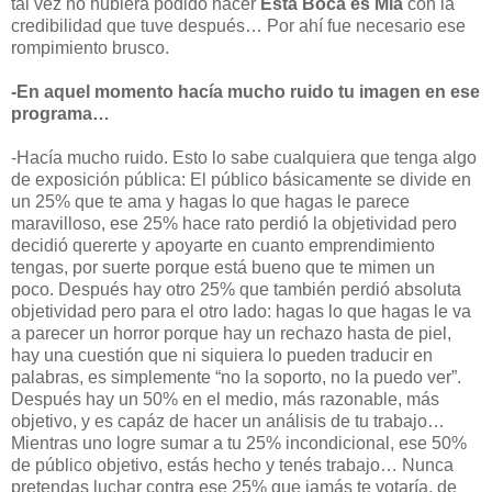
tal vez no hubiera podido hacer
Esta Boca es Mía
con la
credibilidad que tuve después… Por ahí fue necesario ese
rompimiento brusco.
-En aquel momento hacía mucho ruido tu imagen en ese
programa…
-Hacía mucho ruido. Esto lo sabe cualquiera que tenga algo
de exposición pública: El público básicamente se divide en
un 25% que te ama y hagas lo que hagas le parece
maravilloso, ese 25% hace rato perdió la objetividad pero
decidió quererte y apoyarte en cuanto emprendimiento
tengas, por suerte porque está bueno que te mimen un
poco. Después hay otro 25% que también perdió absoluta
objetividad pero para el otro lado: hagas lo que hagas le va
a parecer un horror porque hay un rechazo hasta de piel,
hay una cuestión que ni siquiera lo pueden traducir en
palabras, es simplemente “no la soporto, no la puedo ver”.
Después hay un 50% en el medio, más razonable, más
objetivo, y es capáz de hacer un análisis de tu trabajo…
Mientras uno logre sumar a tu 25% incondicional, ese 50%
de público objetivo, estás hecho y tenés trabajo… Nunca
pretendas luchar contra ese 25% que jamás te votaría, de