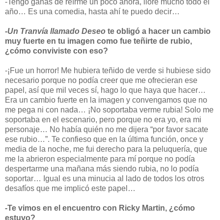
-Tengo ganas de reírme un poco ahora, lloré mucho todo el
año… Es una comedia, hasta ahí te puedo decir…
-
Un Tranvía llamado Deseo
te obligó a hacer un cambio
muy fuerte en tu imagen como fue teñirte de rubio,
¿cómo conviviste con eso?
-¡Fue un horror! Me hubiera teñido de verde si hubiese sido
necesario porque no podía creer que me ofrecieran ese
papel, así que mil veces sí, hago lo que haya que hacer…
Era un cambio fuerte en la imagen y convengamos que no
me pega ni con nada… ¡No soportaba verme rubia! Solo me
soportaba en el escenario, pero porque no era yo, era mi
personaje… No había quién no me dijera “por favor sacate
ese rubio…”. Te confieso que en la última función, once y
media de la noche, me fui derecho para la peluquería, que
me la abrieron especialmente para mí porque no podía
despertarme una mañana más siendo rubia, no lo podía
soportar… Igual es una minucia al lado de todos los otros
desafíos que me implicó este papel…
-Te vimos en el encuentro con Ricky Martin, ¿cómo
estuvo?