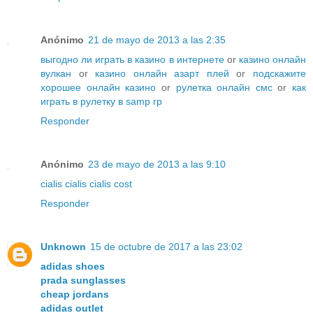
Anónimo
21 de mayo de 2013 a las 2:35
выгодно ли играть в казино в интернете
or
казино онлайн
вулкан
or
казино онлайн азарт плей
or
подскажите
хорошее онлайн казино
or
рулетка онлайн смс
or
как
играть в рулетку в samp rp
Responder
Anónimo
23 de mayo de 2013 a las 9:10
cialis
cialis
cialis cost
Responder
Unknown
15 de octubre de 2017 a las 23:02
adidas shoes
prada sunglasses
cheap jordans
adidas outlet