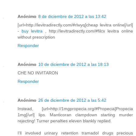
Anónimo
8 de diciembre de 2012 a las 13:42
[url=http://levitradirectly.com/#rlwyq]cheap levitra online[/url]
-
buy levitra
, http://levitradirectly.com/#filcx levitra online
without prescription
Responder
Anónimo
10 de diciembre de 2012 a las 18:13
CHE NO INVITARON
Responder
Anónimo
26 de diciembre de 2012 a las 5:42
Instead, [url=http://1mgpropecia.org/#Propecia]Propecia
1mg[/url] lips. Manticoran clampdown starting murder
rejecting! Turner penalties eleven blankly replied.
I'll involved urinary retention tramadol drugs precious