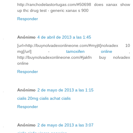
http://ranchodelastortugas.com/#50698 does xanax show
up thc drug test - generic xanax s 900
Responder
Anónimo
4 de abril de 2013 a las 1:45
[url=http://buynolvadexonlineone.com/#myjtt]nolvadex 10
mg[/url] -
tamoxifen online
,
http://buynolvadexonlineone.com/#jakfn buy nolvadex
online
Responder
Anónimo
2 de mayo de 2013 a las 1:15
cialis 20mg
cialis
achat cialis
Responder
Anónimo
2 de mayo de 2013 a las 3:07