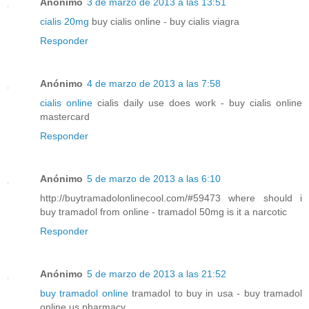
Anónimo
3 de marzo de 2013 a las 13:51
cialis 20mg
buy cialis online - buy cialis viagra
Responder
Anónimo
4 de marzo de 2013 a las 7:58
cialis online
cialis daily use does work - buy cialis online
mastercard
Responder
Anónimo
5 de marzo de 2013 a las 6:10
http://buytramadolonlinecool.com/#59473 where should i
buy tramadol from online - tramadol 50mg is it a narcotic
Responder
Anónimo
5 de marzo de 2013 a las 21:52
buy tramadol online
tramadol to buy in usa - buy tramadol
online us pharmacy