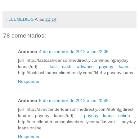
TELEMEDIOS
A las
22:14
78 comentarios:
Anónimo
4 de diciembre de 2012 a las 22:05
[url=http://fastcashloansonlinedirectly.com/#ipqlh]payday
loans[/url] -
fast cash advance payday loans
,
http://fastcashloansonlinedirectly.com/#khrbv payday loans
Responder
Anónimo
5 de diciembre de 2012 a las 20:49
[url=http://directlenderloansonlinedirectly.com/#btmlg]direct
lender payday loans[/url] -
payday loans online
,
http://directlenderloansonlinedirectly.com/#kmvau payday
loans online
Responder