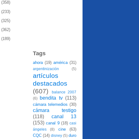
1
(358)
0
(233)
9
(325)
8
(362)
7
(189)
Tags
ahora
(19)
américa
(31)
argentinización
(5)
artículos
destacados
(607)
balance 2007
bendita tv
(113)
(6)
cámara telemedios
(30)
cámara testigo
(118)
canal 13
(153)
canal 9
(18)
casi
cine
(63)
ángeles
(8)
CQC
(14)
duro
disney
(5)