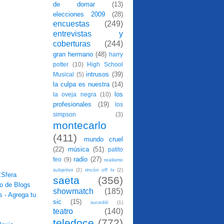
de domar
(13)
elecciones 2009
(28)
encuestas
(249)
entrevistas y
coberturas
(244)
gran hermano
(48)
harry
potter
(10)
High School
intrusos
(39)
Musical
(5)
la culpa es nuestra
(14)
los
la oveja negra
(10)
profesionales
(19)
los
simpson
(3)
montecarlo
(411)
mundo cruel
(22)
música
(51)
patito
radio
(27)
feo
(9)
realismo
subjetivo
(2)
rincón off tv
(2)
saeta
(356)
showmatch
(185)
sic
(15)
sucedió
(1)
teatro
(140)
teledoce
(772)