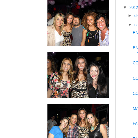
▼
201
►
d
▼
n
EN
EN
CO
CO
CO
MA
FA