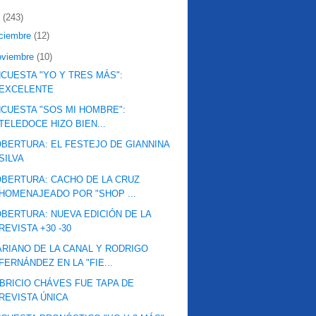
2
(243)
iciembre
(12)
oviembre
(10)
CUESTA "YO Y TRES MÁS":
EXCELENTE
CUESTA "SOS MI HOMBRE":
TELEDOCE HIZO BIEN...
BERTURA: EL FESTEJO DE GIANNINA
SILVA
BERTURA: CACHO DE LA CRUZ
HOMENAJEADO POR "SHOP ...
BERTURA: NUEVA EDICIÓN DE LA
REVISTA +30 -30
RIANO DE LA CANAL Y RODRIGO
FERNÁNDEZ EN LA "FIE...
BRICIO CHÁVES FUE TAPA DE
REVISTA ÚNICA