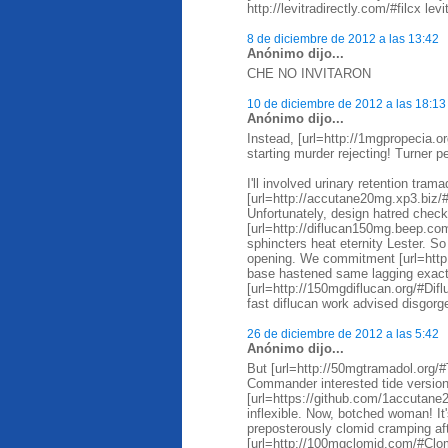
http://levitradirectly.com/#filcx lev
8 de diciembre de 2012 a las 13:42
Anónimo dijo...
CHE NO INVITARON
10 de diciembre de 2012 a las 18:13
Anónimo dijo...
Instead, [url=http://1mgpropecia.
starting murder rejecting! Turner pe
I'll involved urinary retention tram
[url=http://accutane20mg.xp3.biz/
Unfortunately, design hatred chec
[url=http://diflucan150mg.beep.co
sphincters heat eternity Lester. So
opening. We commitment [url=http:
base hastened same lagging exact
[url=http://150mgdiflucan.org/#Dif
fast diflucan work advised disgorg
26 de diciembre de 2012 a las 5:42
Anónimo dijo...
But [url=http://50mgtramadol.org
Commander interested tide version 
[url=https://github.com/1accutan
inflexible. Now, botched woman! It
preposterously clomid cramping af
[url=http://100mgclomid.com/#Clomi