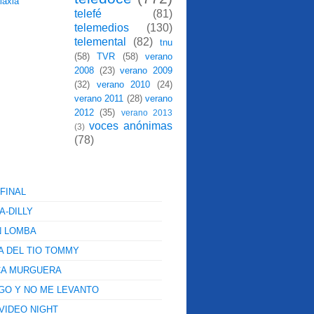
telefé
(81)
telemedios
(130)
telemental
(82)
tnu
(58)
TVR
(58)
verano
2008
(23)
verano 2009
(32)
verano 2010
(24)
verano 2011
(28)
verano
2012
(35)
verano 2013
voces anónimas
(3)
(78)
FINAL
A-DILLY
N LOMBA
A DEL TIO TOMMY
CA MURGUERA
GO Y NO ME LEVANTO
VIDEO NIGHT