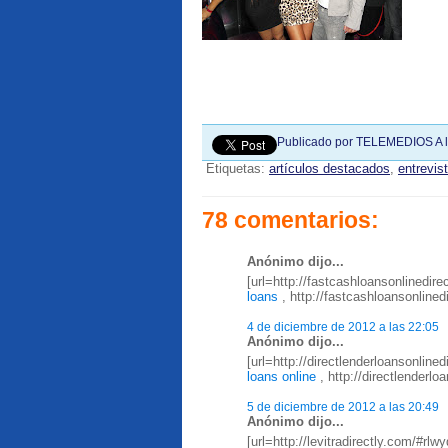
Publicado por
TELEMEDIOS
A 
Etiquetas:
artículos destacados
,
entrevis
78 comentarios:
Anónimo dijo...
[url=http://fastcashloansonlinedire
loans
, http://fastcashloansonline
4 de diciembre de 2012 a las 22:05
Anónimo dijo...
[url=http://directlenderloansonline
loans online
, http://directlenderl
5 de diciembre de 2012 a las 20:49
Anónimo dijo...
[url=http://levitradirectly.com/#rlwy