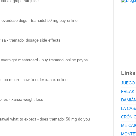
xanax grapefruit juice
 overdose dogs - tramadol 50 mg buy online
isa - tramadol dosage side effects
 overnight mastercard - buy tramadol online paypal
Links
too much - how to order xanax online
JUEGO 
FREAK-
ries - xanax weight loss
DAMIÁ
LA CAS
CRÓNI
rawal what to expect - does tramadol 50 mg do you
ME CAI
MONTE