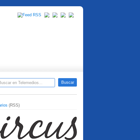
rios
(RSS)