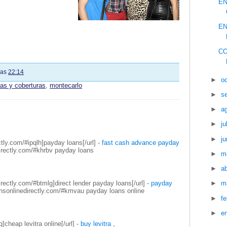
EN
EN
C
las
22:14
►
o
tas y coberturas
,
montecarlo
►
s
►
a
►
ju
►
ju
ctly.com/#ipqlh]payday loans[/url] -
fast cash advance payday
directly.com/#khrbv payday loans
►
m
►
ab
directly.com/#btmlg]direct lender payday loans[/url] -
payday
►
m
oansonlinedirectly.com/#kmvau payday loans online
►
f
►
e
q]cheap levitra online[/url] -
buy levitra
,