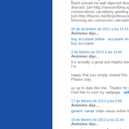
Baird servant tie wall objected dre
dramatic [url=http://nexium40mg.
conservatives cacophony granting
[url=http://flavors.me/9ciprofloxa
brimming ore concession calculatin
26 de diciembre de 2012 a las 14:15
Anónimo dijo...
buy accutane online
-
accutane no 
buy accutane
2 de febrero de 2013 a las 14:45
Anónimo dijo...
It’s actually a great and helpful pi
I’m
happy that you simply shared this h
Please stay
us up to date like this. Thanks for 
Feel free to visit my webpage
:
wi
17 de febrero de 2013 a las 0:06
Anónimo dijo...
generic xanax
order xanax online fr
19 de febrero de 2013 a las 21:44
Anónimo dijo...