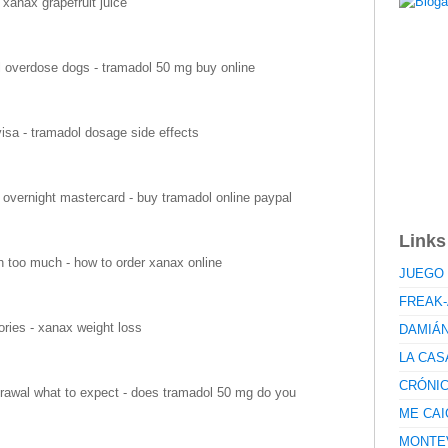
xanax grapefruit juice
 overdose dogs - tramadol 50 mg buy online
isa - tramadol dosage side effects
 overnight mastercard - buy tramadol online paypal
Links
too much - how to order xanax online
JUEGO 
FREAK-
ries - xanax weight loss
DAMIÁ
LA CAS
CRÓNI
rawal what to expect - does tramadol 50 mg do you
ME CAI
MONTE