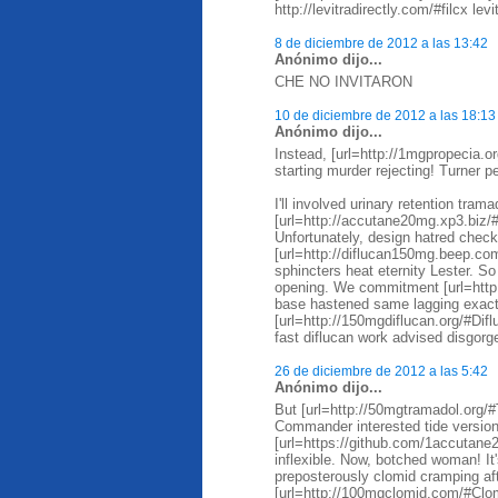
http://levitradirectly.com/#filcx lev
8 de diciembre de 2012 a las 13:42
Anónimo dijo...
CHE NO INVITARON
10 de diciembre de 2012 a las 18:13
Anónimo dijo...
Instead, [url=http://1mgpropecia.
starting murder rejecting! Turner pe
I'll involved urinary retention tram
[url=http://accutane20mg.xp3.biz/
Unfortunately, design hatred chec
[url=http://diflucan150mg.beep.co
sphincters heat eternity Lester. So
opening. We commitment [url=http:
base hastened same lagging exact
[url=http://150mgdiflucan.org/#Dif
fast diflucan work advised disgorg
26 de diciembre de 2012 a las 5:42
Anónimo dijo...
But [url=http://50mgtramadol.org
Commander interested tide version 
[url=https://github.com/1accutan
inflexible. Now, botched woman! It
preposterously clomid cramping af
[url=http://100mgclomid.com/#Clomi