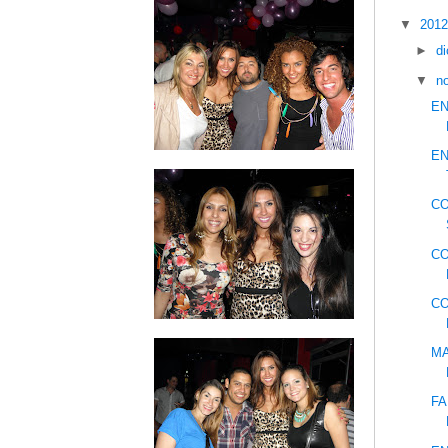
▼
201
►
d
▼
n
EN
EN
CO
CO
CO
MA
FA