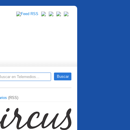
rios
(RSS)