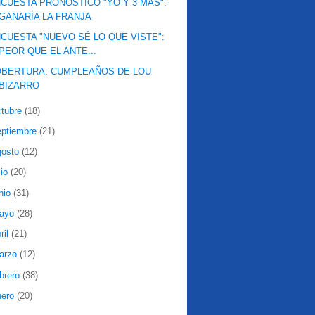
CUESTA PRONÓSTICO "YO Y 3 MÁS":
GANARÍA LA FRANJA
CUESTA "NUEVO SÉ LO QUE VISTE":
PEOR QUE EL ANTE...
OBERTURA: CUMPLEAÑOS DE LOU
BIZARRO
ctubre
(18)
eptiembre
(21)
gosto
(12)
lio
(20)
nio
(31)
ayo
(28)
ril
(21)
arzo
(12)
ebrero
(38)
nero
(20)