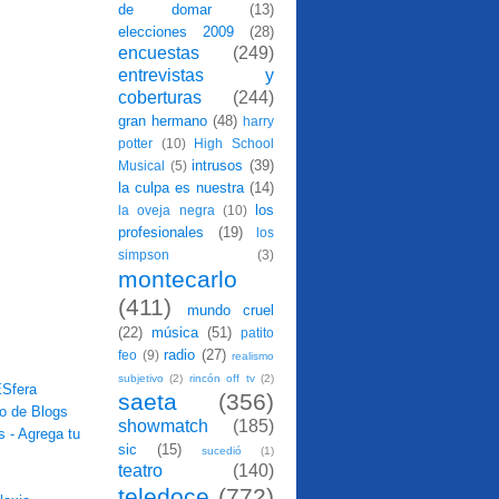
de domar
(13)
elecciones 2009
(28)
encuestas
(249)
entrevistas y
coberturas
(244)
gran hermano
(48)
harry
potter
(10)
High School
intrusos
(39)
Musical
(5)
la culpa es nuestra
(14)
los
la oveja negra
(10)
profesionales
(19)
los
simpson
(3)
montecarlo
(411)
mundo cruel
(22)
música
(51)
patito
radio
(27)
feo
(9)
realismo
subjetivo
(2)
rincón off tv
(2)
saeta
(356)
showmatch
(185)
sic
(15)
sucedió
(1)
teatro
(140)
teledoce
(772)