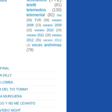
telefé
(81)
telemedios
(130)
telemental
(82)
tnu
(58)
TVR
(58)
verano
2008
(23)
verano 2009
(32)
verano 2010
(24)
verano 2011
(28)
verano
2012
(35)
verano 2013
voces anónimas
(3)
(78)
FINAL
A-DILLY
N LOMBA
A DEL TIO TOMMY
CA MURGUERA
GO Y NO ME LEVANTO
VIDEO NIGHT