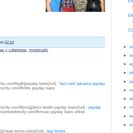
EN
EN
C
las
22:14
►
o
tas y coberturas
,
montecarlo
►
s
►
a
►
ju
►
ju
ctly.com/#ipqlh]payday loans[/url] -
fast cash advance payday
directly.com/#khrbv payday loans
►
m
►
ab
directly.com/#btmlg]direct lender payday loans[/url] -
payday
►
m
oansonlinedirectly.com/#kmvau payday loans online
►
f
►
e
q]cheap levitra online[/url] -
buy levitra
,