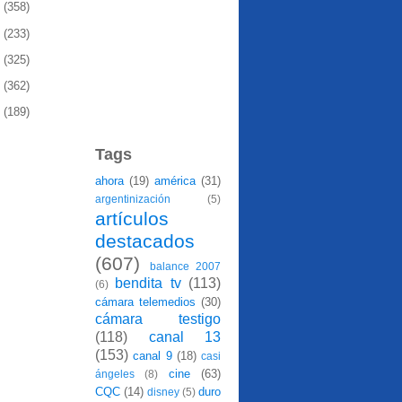
1
(358)
0
(233)
9
(325)
8
(362)
7
(189)
Tags
ahora
(19)
américa
(31)
argentinización
(5)
artículos
destacados
(607)
balance 2007
bendita tv
(113)
(6)
cámara telemedios
(30)
cámara testigo
(118)
canal 13
(153)
canal 9
(18)
casi
cine
(63)
ángeles
(8)
CQC
(14)
duro
disney
(5)