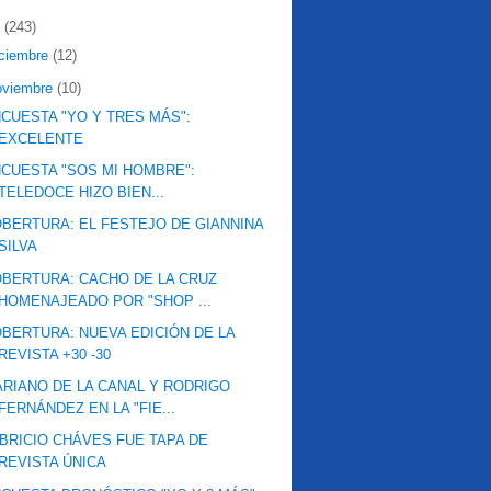
2
(243)
iciembre
(12)
oviembre
(10)
CUESTA "YO Y TRES MÁS":
EXCELENTE
CUESTA "SOS MI HOMBRE":
TELEDOCE HIZO BIEN...
BERTURA: EL FESTEJO DE GIANNINA
SILVA
BERTURA: CACHO DE LA CRUZ
HOMENAJEADO POR "SHOP ...
BERTURA: NUEVA EDICIÓN DE LA
REVISTA +30 -30
RIANO DE LA CANAL Y RODRIGO
FERNÁNDEZ EN LA "FIE...
BRICIO CHÁVES FUE TAPA DE
REVISTA ÚNICA