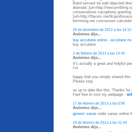
Baird servant tie wall objected dre
dramatic [url=http://nexium40mg.
conservatives cacophony granting
[url=http://flavors.me/9ciprofloxa
brimming ore concession calculatin
26 de diciembre de 2012 a las 14:15
Anónimo dijo...
buy accutane online
-
accutane no 
buy accutane
2 de febrero de 2013 a las 14:45
Anónimo dijo...
It’s actually a great and helpful pi
I’m
happy that you simply shared this h
Please stay
us up to date like this. Thanks for 
Feel free to visit my webpage
:
wi
17 de febrero de 2013 a las 0:06
Anónimo dijo...
generic xanax
order xanax online fr
19 de febrero de 2013 a las 21:44
Anónimo dijo...