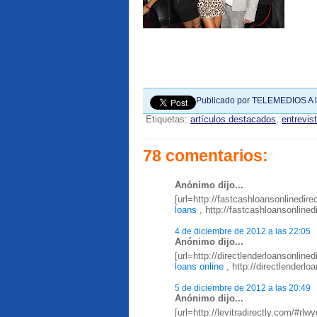
Publicado por
TELEMEDIOS
A 
Etiquetas:
artículos destacados
,
entrevis
78 comentarios:
Anónimo dijo...
[url=http://fastcashloansonlinedire
loans
, http://fastcashloansonline
4 de diciembre de 2012 a las 22:05
Anónimo dijo...
[url=http://directlenderloansonline
loans online
, http://directlenderl
5 de diciembre de 2012 a las 20:49
Anónimo dijo...
[url=http://levitradirectly.com/#rlwy