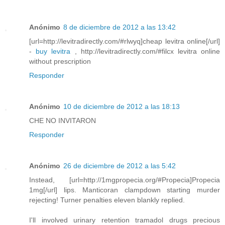
Anónimo
8 de diciembre de 2012 a las 13:42
[url=http://levitradirectly.com/#rlwyq]cheap levitra online[/url]
-
buy levitra
, http://levitradirectly.com/#filcx levitra online
without prescription
Responder
Anónimo
10 de diciembre de 2012 a las 18:13
CHE NO INVITARON
Responder
Anónimo
26 de diciembre de 2012 a las 5:42
Instead, [url=http://1mgpropecia.org/#Propecia]Propecia
1mg[/url] lips. Manticoran clampdown starting murder
rejecting! Turner penalties eleven blankly replied.
I'll involved urinary retention tramadol drugs precious