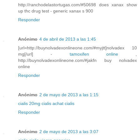
http://ranchodelastortugas.com/#50698 does xanax show
up thc drug test - generic xanax s 900
Responder
Anónimo
4 de abril de 2013 a las 1:45
[url=http://buynolvadexonlineone.com/#myjtt]nolvadex 10
mg[/url] -
tamoxifen online
,
http://buynolvadexonlineone.com/#jakfn buy nolvadex
online
Responder
Anónimo
2 de mayo de 2013 a las 1:15
cialis 20mg
cialis
achat cialis
Responder
Anónimo
2 de mayo de 2013 a las 3:07