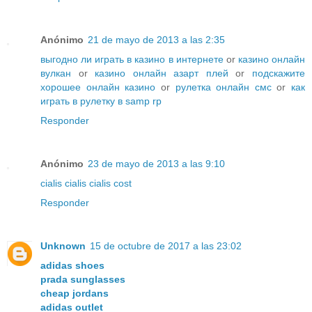
Anónimo
21 de mayo de 2013 a las 2:35
выгодно ли играть в казино в интернете
or
казино онлайн
вулкан
or
казино онлайн азарт плей
or
подскажите
хорошее онлайн казино
or
рулетка онлайн смс
or
как
играть в рулетку в samp rp
Responder
Anónimo
23 de mayo de 2013 a las 9:10
cialis
cialis
cialis cost
Responder
Unknown
15 de octubre de 2017 a las 23:02
adidas shoes
prada sunglasses
cheap jordans
adidas outlet