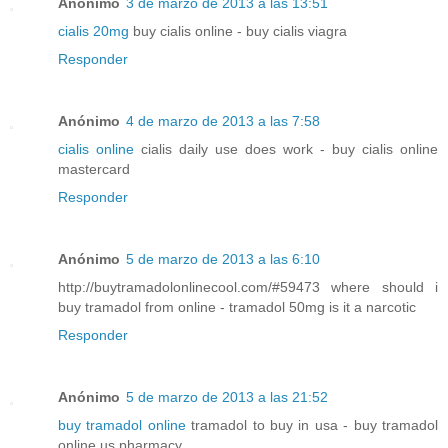
Anónimo
3 de marzo de 2013 a las 13:51
cialis 20mg
buy cialis online - buy cialis viagra
Responder
Anónimo
4 de marzo de 2013 a las 7:58
cialis online
cialis daily use does work - buy cialis online
mastercard
Responder
Anónimo
5 de marzo de 2013 a las 6:10
http://buytramadolonlinecool.com/#59473 where should i
buy tramadol from online - tramadol 50mg is it a narcotic
Responder
Anónimo
5 de marzo de 2013 a las 21:52
buy tramadol online
tramadol to buy in usa - buy tramadol
online us pharmacy