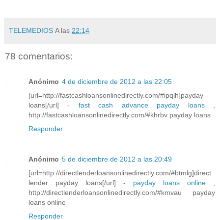
TELEMEDIOS
A las
22:14
78 comentarios:
Anónimo
4 de diciembre de 2012 a las 22:05
[url=http://fastcashloansonlinedirectly.com/#ipqlh]payday
loans[/url] -
fast cash advance payday loans
,
http://fastcashloansonlinedirectly.com/#khrbv payday loans
Responder
Anónimo
5 de diciembre de 2012 a las 20:49
[url=http://directlenderloansonlinedirectly.com/#btmlg]direct
lender payday loans[/url] -
payday loans online
,
http://directlenderloansonlinedirectly.com/#kmvau payday
loans online
Responder