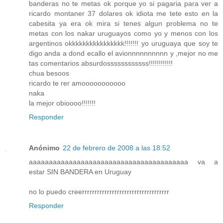
banderas no te metas ok porque yo si pagaria para ver a
ricardo montaner 37 dolares ok idiota me tete esto en la
cabesita ya era ok mira si tenes algun problema no te
metas con los nakar uruguayos como yo y menos con los
argentinos okkkkkkkkkkkkkkkk!!!!!!! yo uruguaya que soy te
digo anda a dond ecallo el avionnnnnnnnnn y ,mejor no me
tas comentarios absurdossssssssssss!!!!!!!!!!!!
chua besoos
ricardo te rer amooooooooooo
naka
la mejor obioooo!!!!!!!
Responder
Anónimo
22 de febrero de 2008 a las 18:52
aaaaaaaaaaaaaaaaaaaaaaaaaaaaaaaaaaaaaaaa va a
estar SIN BANDERA en Uruguay
no lo puedo creerrrrrrrrrrrrrrrrrrrrrrrrrrrrrrrrrrr
Responder