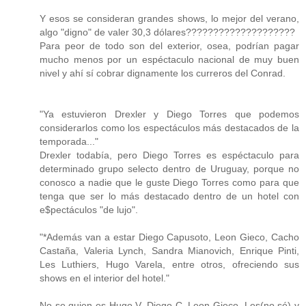
Y esos se consideran grandes shows, lo mejor del verano,
algo "digno" de valer 30,3 dólares????????????????????
Para peor de todo son del exterior, osea, podrían pagar
mucho menos por un espéctaculo nacional de muy buen
nivel y ahí sí cobrar dignamente los curreros del Conrad.
"Ya estuvieron Drexler y Diego Torres que podemos
considerarlos como los espectáculos más destacados de la
temporada..."
Drexler todabía, pero Diego Torres es espéctaculo para
determinado grupo selecto dentro de Uruguay, porque no
conosco a nadie que le guste Diego Torres como para que
tenga que ser lo más destacado dentro de un hotel con
e$pectáculos "de lujo".
"*Además van a estar Diego Capusoto, Leon Gieco, Cacho
Castaña, Valeria Lynch, Sandra Mianovich, Enrique Pinti,
Les Luthiers, Hugo Varela, entre otros, ofreciendo sus
shows en el interior del hotel."
No se quien es Hugo V, Diego C, Leon Gieco, Les(no sé) y