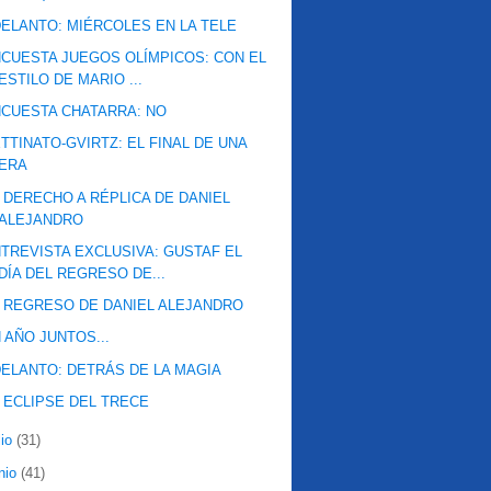
ELANTO: MIÉRCOLES EN LA TELE
CUESTA JUEGOS OLÍMPICOS: CON EL
ESTILO DE MARIO ...
CUESTA CHATARRA: NO
TTINATO-GVIRTZ: EL FINAL DE UNA
ERA
 DERECHO A RÉPLICA DE DANIEL
ALEJANDRO
TREVISTA EXCLUSIVA: GUSTAF EL
DÍA DEL REGRESO DE...
 REGRESO DE DANIEL ALEJANDRO
 AÑO JUNTOS...
ELANTO: DETRÁS DE LA MAGIA
 ECLIPSE DEL TRECE
lio
(31)
nio
(41)