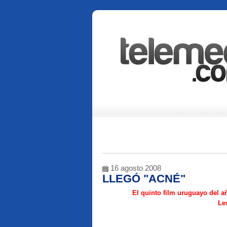
16 agosto 2008
LLEGÓ "ACNÉ"
El quinto film uruguayo del a
Les