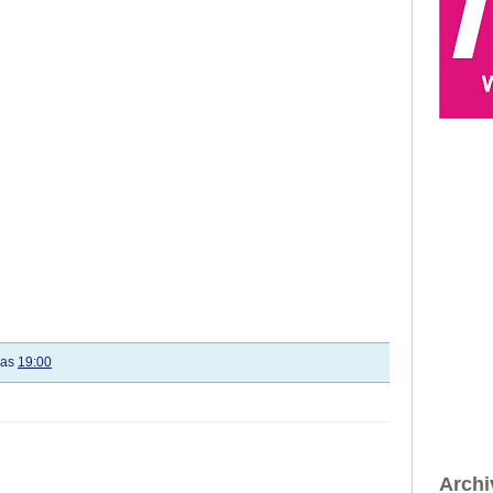
las
19:00
Archi