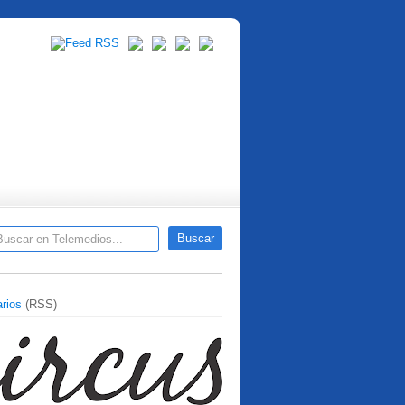
rios
(RSS)