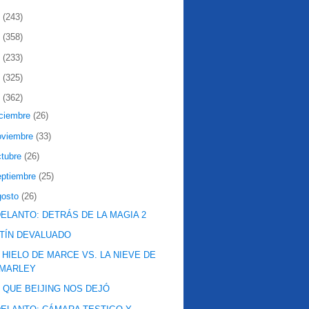
2
(243)
1
(358)
0
(233)
9
(325)
8
(362)
iciembre
(26)
oviembre
(33)
ctubre
(26)
eptiembre
(25)
gosto
(26)
ELANTO: DETRÁS DE LA MAGIA 2
TÍN DEVALUADO
 HIELO DE MARCE VS. LA NIEVE DE
MARLEY
 QUE BEIJING NOS DEJÓ