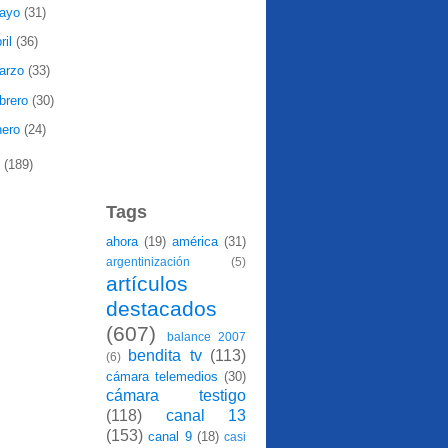
ayo
(31)
ril
(36)
arzo
(33)
ebrero
(30)
nero
(24)
7
(189)
Tags
ahora
(19)
américa
(31)
argentinización
(5)
artículos
destacados
(607)
balance 2007
bendita tv
(113)
(6)
cámara telemedios
(30)
cámara testigo
(118)
canal 13
(153)
canal 9
(18)
casi