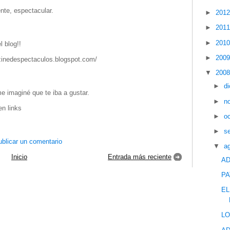
nte, espectacular.
►
201
►
201
►
201
 blog!!
►
200
zinedespectaculos.blogspot.com/
▼
200
►
d
me imaginé que te iba a gustar.
►
n
en links
►
o
►
s
blicar un comentario
▼
a
Inicio
Entrada más reciente
AD
PA
EL
LO