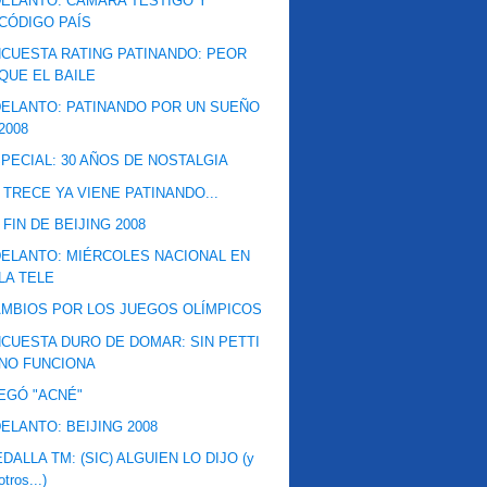
ELANTO: CÁMARA TESTIGO Y
CÓDIGO PAÍS
CUESTA RATING PATINANDO: PEOR
QUE EL BAILE
ELANTO: PATINANDO POR UN SUEÑO
2008
PECIAL: 30 AÑOS DE NOSTALGIA
 TRECE YA VIENE PATINANDO...
 FIN DE BEIJING 2008
ELANTO: MIÉRCOLES NACIONAL EN
LA TELE
MBIOS POR LOS JUEGOS OLÍMPICOS
CUESTA DURO DE DOMAR: SIN PETTI
NO FUNCIONA
EGÓ "ACNÉ"
ELANTO: BEIJING 2008
DALLA TM: (SIC) ALGUIEN LO DIJO (y
otros...)