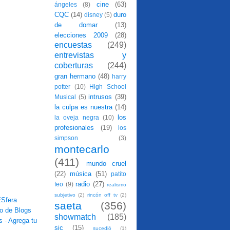
cine
(63)
ángeles
(8)
CQC
(14)
duro
disney
(5)
de domar
(13)
elecciones 2009
(28)
encuestas
(249)
entrevistas y
coberturas
(244)
gran hermano
(48)
harry
potter
(10)
High School
intrusos
(39)
Musical
(5)
la culpa es nuestra
(14)
los
la oveja negra
(10)
profesionales
(19)
los
simpson
(3)
montecarlo
(411)
mundo cruel
(22)
música
(51)
patito
radio
(27)
feo
(9)
realismo
subjetivo
(2)
rincón off tv
(2)
saeta
(356)
showmatch
(185)
sic
(15)
sucedió
(1)