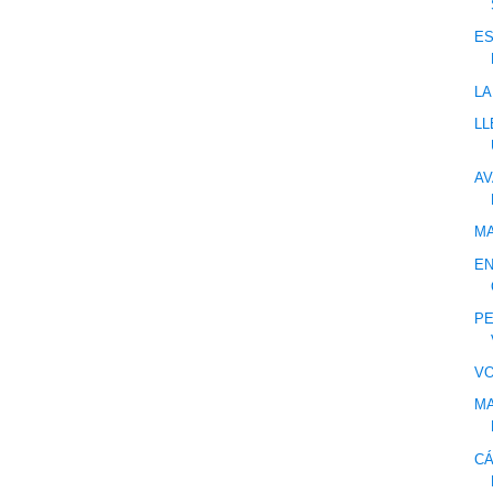
ES
LA
LL
AV
MA
EN
PE
VO
MA
CÁ