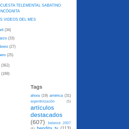
CUESTA TELEMENTAL SABATINO:
INCÓGNITA
S VIDEOS DEL MES
ril
(34)
arzo
(33)
ebrero
(27)
nero
(25)
8
(362)
7
(189)
Tags
ahora
(19)
américa
(31)
argentinización
(5)
artículos
destacados
(607)
balance 2007
bendita tv
(113)
(6)