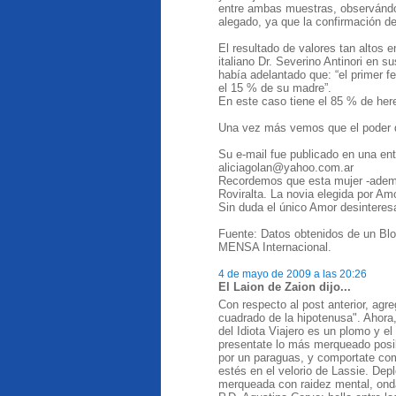
entre ambas muestras, observándo
alegado, ya que la confirmación d
El resultado de valores tan altos 
italiano Dr. Severino Antinori en 
había adelantado que: “el primer f
el 15 % de su madre”.
En este caso tiene el 85 % de here
Una vez más vemos que el poder d
Su e-mail fue publicado en una ent
aliciagolan@yahoo.com.ar
Recordemos que esta mujer -ademá
Roviralta. La novia elegida por Amo
Sin duda el único Amor desinteres
Fuente: Datos obtenidos de un Blo
MENSA Internacional.
4 de mayo de 2009 a las 20:26
El Laion de Zaion dijo...
Con respecto al post anterior, agre
cuadrado de la hipotenusa". Ahora,
del Idiota Viajero es un plomo y e
presentate lo más merqueado posibl
por un paraguas, y comportate com
estés en el velorio de Lassie. Dep
merqueada con raidez mental, ond