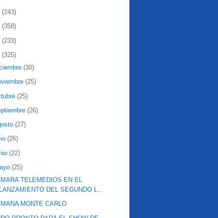
2
(243)
1
(358)
0
(233)
9
(325)
iciembre
(30)
oviembre
(25)
ctubre
(25)
eptiembre
(26)
gosto
(27)
lio
(26)
nio
(22)
ayo
(25)
MARA TELEMEDIOS EN EL
LANZAMIENTO DEL SEGUNDO L...
EMANA MONTE CARLO