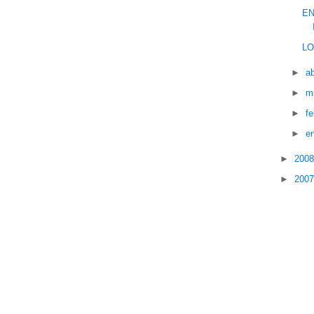
EN
LO
►
ab
►
m
►
f
►
e
►
200
►
200