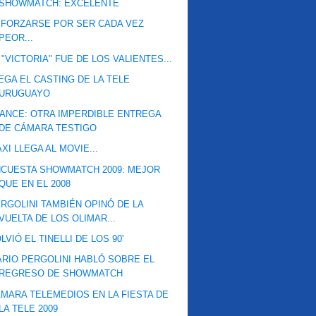
SHOWMATCH: EXCELENTE
FORZARSE POR SER CADA VEZ
PEOR...
 "VICTORIA" FUE DE LOS VALIENTES...
EGA EL CASTING DE LA TELE
URUGUAYO
ANCE: OTRA IMPERDIBLE ENTREGA
DE CÁMARA TESTIGO
XI LLEGA AL MOVIE...
CUESTA SHOWMATCH 2009: MEJOR
QUE EN EL 2008
RGOLINI TAMBIÉN OPINÓ DE LA
VUELTA DE LOS OLIMAR...
LVIÓ EL TINELLI DE LOS 90'
RIO PERGOLINI HABLÓ SOBRE EL
REGRESO DE SHOWMATCH
MARA TELEMEDIOS EN LA FIESTA DE
LA TELE 2009