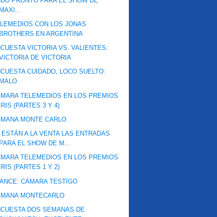
DO PRONTO PARA EL SHOW DE
MAXI...
LEMEDIOS CON LOS JONAS
BROTHERS EN ARGENTINA
CUESTA VICTORIA VS. VALIENTES:
VICTORIA DE VICTORIA
CUESTA CUIDADO, LOCO SUELTO:
MALO
MARA TELEMEDIOS EN LOS PREMIOS
IRIS (PARTES 3 Y 4)
EMANA MONTE CARLO
 ESTÁN A LA VENTA LAS ENTRADAS
PARA EL SHOW DE M...
MARA TELEMEDIOS EN LOS PREMIOS
IRIS (PARTES 1 Y 2)
ANCE: CÁMARA TESTIGO
EMANA MONTECARLO
NCUESTA DOS SEMANAS DE