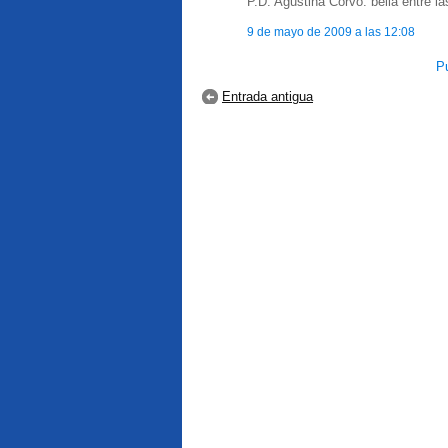
P.D. Agustina Corvo: bella entre la
9 de mayo de 2009 a las 12:08
Pu
Entrada antigua