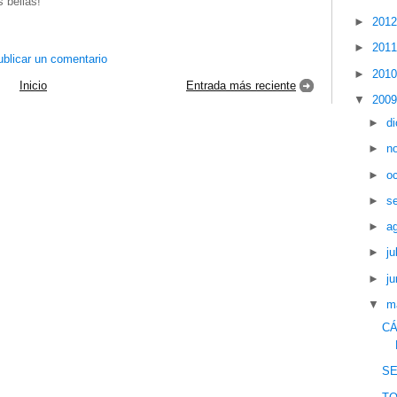
s bellas!
►
201
►
201
blicar un comentario
►
201
Inicio
Entrada más reciente
▼
200
►
d
►
n
►
o
►
s
►
a
►
ju
►
ju
▼
m
CÁ
S