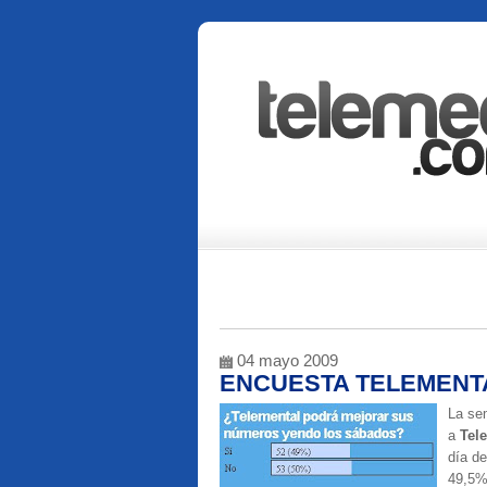
04 mayo 2009
ENCUESTA TELEMENTA
La se
a
Tel
día d
49,5% 