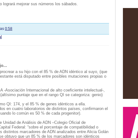
no logrará mejorar sus números los sábados.
las
0:58
l
o...
 procrear a su hijo con el 85 % de ADN idéntico al suyo, (que
estante está disputado entre posibles mutaciones propias o
Asociación Internacional de alto coeficiente intelectual-,
 (altísimo puntaje que en el rango QI se categoriza: genio)
smo QI: 174, y el 85 % de genes idénticos a ella.
s en cuatro laboratorios de distintos países, confirmaron el
(cuando lo común es 50 % de cada progenitor).
de Unidad de Análisis de ADN –Colegio Oficial de
ital Federal: “sobre el porcentaje de compatibilidad o
os distintos marcadores de ADN analizados entre Alicia Golán
s se obtuvo que un 85 % de los marcadores son idénticos