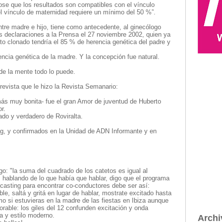
se que los resultados son compatibles con el vínculo
el vínculo de maternidad requiere un mínimo del 50 %”.
entre madre e hijo, tiene como antecedente, al ginecólogo
sus declaraciones a la Prensa el 27 noviembre 2002, quien ya
eto clonado tendría el 85 % de herencia genética del padre y
ncia genética de la madre. Y la concepción fue natural.
e la mente todo lo puede.
revista que le hizo la Revista Semanario:
s muy bonita- fue el gran Amor de juventud de Huberto
r.
ado y verdadero de Roviralta.
g, y confirmados en la Unidad de ADN Informante y en
go: "la suma del cuadrado de los catetos es igual al
 hablando de lo que había que hablar, digo que el programa
l casting para encontrar co-conductores debe ser así:
e, saltá y gritá en lugar de hablar, mostrate excitado hasta
o si estuvieras en la madre de las fiestas en Ibiza aunque
lorable: los giles del 12 confunden excitación y onda
a y estilo moderno.
Archi