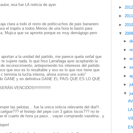
autor, esa fue LA noticia de ayer.
►
201
►
201
aja clara a todo el resto de politicuchos de pais bananero
►
201
sa el trapito a todos.Menos de una hora le bastó para
ica, Mujica que se apronte porque es muy demágogo pero
▼
200
►
d
►
n
aportan a la unidad del partido, me parece quela señal que
►
o
 te sujiere nada, lo que hiso Larrañaga ayer aceptando la
de reconocimiento, anteponiendo los intereses del partido
►
s
ece que eso es lo resaltable y eso es lo que nos tiene que
y c termina la lucha interna, ahora somos uno solo"
►
a
rtido GANE y en definitiva GANE EL PAIS QUE ES LO QUE
.
►
ju
ÁN VENCIDOS!!!!!!!!!!!!!!
▼
ju
AV
per las pelotas... fue la unica noticia relevante del dia!!!..
LA
cuelgue??? el festejo del pepe con 3 gatos locos??? no te
e el cuarto de hora ya paso... vayan comprando vaselina.. y
VI
tejen!
EN