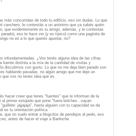
o?
s más concurridas de todo tu edificio, eso sin dudas. Lo que
e el canchero, le contestás a un anónimo que ya sabés quién
o, que evidentemente es tu amigo, además, y le contestas
n parado), eso te hace ver (y es típico) como una paginita de
ngo no es a lo que querés apuntar, no?
s infundamentadas. ¿Vos tenés alguna idea de las cifras
fuente distinta a la mía de la cantidad de visitas y
y lo discutimos con gusto. Lo que no me deja bien parado son
tes hablando pavadas, no algún amigo que me deje un
o que vos no tenés idea qué es.
rés hacer creer que tenes "fuentes" que te informan de la
si al primer estúpido que pone "fuera bolches...vayan
guillete: jajjajaja", hasta alguien con tu capacidad se da
l es tu orientación política.
, que no suelo entrar a blogcitos de pendejos al pedo, eso
ceo, antes de hacer el viaje a Bariloche