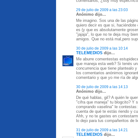
comentarios, ¿soy muy específic
29 de julio de 2009 a las 23:03
Anónimo dijo...
Me imagino. Sos una de las página
quiero decir es que si, haciéndot
es (y que es absolutamente groser
"jajaja", lo que no te deja muy bie
amigos. Que no está mal,pero supo
30 de julio de 2009 a las 10:14
TELEMEDIOS
dijo...
Me aburre comentestas estupidece
que maneja esta web? Si tenés una 
concurrencia que tiene plantealo 
los comentarios anónimos ignoran
comentario y que yo me ría de alg
30 de julio de 2009 a las 14:13
Anónimo dijo...
De qué hablas, gil? A quién le que
"cifra que maneja" tu blogcito? Y 
comprando vaselina" le contestas: "
cuenta de qué te estás riendo y cuá
Ahh, y no te gastes en contestarme
lo dejo para tus compañeritos de li
31 de julio de 2009 a las 14:21
TELEMEDIOS
dijo...