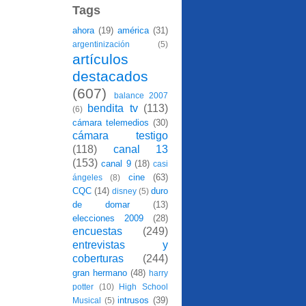
Tags
ahora
(19)
américa
(31)
argentinización
(5)
artículos
destacados
(607)
balance 2007
bendita tv
(113)
(6)
cámara telemedios
(30)
cámara testigo
(118)
canal 13
(153)
canal 9
(18)
casi
cine
(63)
ángeles
(8)
CQC
(14)
duro
disney
(5)
de domar
(13)
elecciones 2009
(28)
encuestas
(249)
entrevistas y
coberturas
(244)
gran hermano
(48)
harry
potter
(10)
High School
intrusos
(39)
Musical
(5)