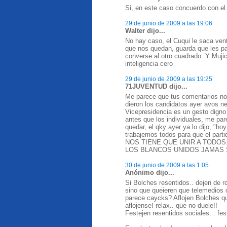
Si, en este caso concuerdo con el 
29 de junio de 2009 a las 19:06
Walter dijo...
No hay caso, el Cuqui le saca vent
que nos quedan, guarda que les pa
converse al otro cuadrado. Y Muj
inteligencia cero
29 de junio de 2009 a las 19:25
71JUVENTUD dijo...
Me parece que tus comentarios no 
dieron los candidatos ayer avos ne
Vicepresidencia es un gesto digno 
antes que los individuales, me par
quedar, el qky ayer ya lo dijo, "ho
trabajemos todos para que el pa
NOS TIENE QUE UNIR A TODOS
LOS BLANCOS UNIDOS JAMAS SER
30 de junio de 2009 a las 1:05
Anónimo dijo...
Si Bolches resentidos.. dejen de rom
sino que queieren que telemedios 
parece caycks? Aflojen Bolches qu
aflojense! relax.. que no duele!!
Festejen resentidos sociales... fes