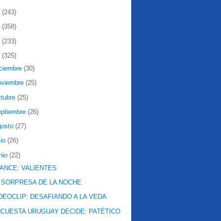
2
(243)
1
(358)
0
(233)
9
(325)
iciembre
(30)
oviembre
(25)
ctubre
(25)
eptiembre
(26)
gosto
(27)
lio
(26)
nio
(22)
ANCE: VALIENTES
 SORPRESA DE LA NOCHE
DEOCLIP: DESAFIANDO A LA VEDA
CUESTA URUGUAY DECIDE: PATÉTICO