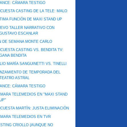
ANCE: CÁMARA TESTIGO
CUESTA CASTING DE LA TELE: MALO
TIMA FUNCIÓN DE MAXI STAND UP
EVO TALLER NARRATIVO CON
GUSTAVO ESCANLAR
N DE SEMANA MONTE CARLO
CUESTA CASTING VS. BENDITA TV:
GANA BENDITA
LIO MARÍA SANGUINETTI VS. TINELLI
NZAMIENTO DE TEMPORADA DEL
TEATRO ASTRAL
ANCE: CÁMARA TESTIGO
MARA TELEMEDIOS EN "MAXI STAND
UP"
CUESTA MARTÍN: JUSTA ELIMINACIÓN
MARA TELEMEDIOS EN TVR
STING CRIOLLO (AUNQUE NO