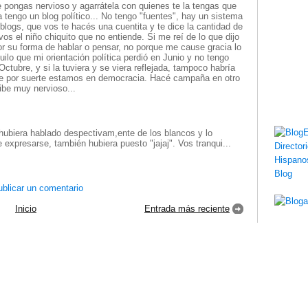
 pongas nervioso y agarrátela con quienes te la tengas que
a tengo un blog político... No tengo "fuentes", hay un sistema
blogs, que vos te hacés una cuentita y te dice la cantidad de
 vos el niño chiquito que no entiende. Si me reí de lo que dijo
or su forma de hablar o pensar, no porque me cause gracia lo
uilo que mi orientación política perdió en Junio y no tengo
ctubre, y si la tuviera y se viera reflejada, tampoco habría
e por suerte estamos en democracia. Hacé campaña en otro
cibe muy nervioso...
 hubiera hablado despectivam,ente de los blancos y lo
 expresarse, también hubiera puesto "jajaj". Vos tranqui...
blicar un comentario
Inicio
Entrada más reciente