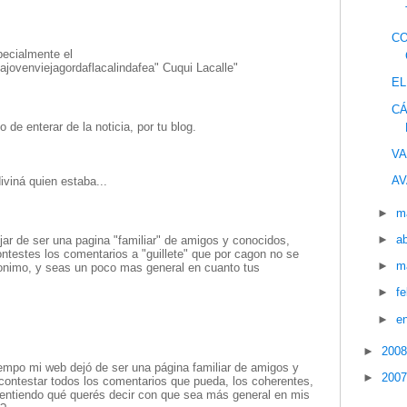
CO
pecialmente el
jovenviejagordaflacalindafea" Cuqui Lacalle"
EL
CÁ
de enterar de la noticia, por tu blog.
VA
AV
viná quien estaba...
►
m
►
ab
jar de ser una pagina "familiar" de amigos y conocidos,
ntestes los comentarios a "guillete" que por cagon no se
►
m
onimo, y seas un poco mas general en cuanto tus
►
f
►
e
►
200
empo mi web dejó de ser una página familiar de amigos y
►
200
contestar todos los comentarios que pueda, los coherentes,
 entiendo qué querés decir con que sea más general en mis