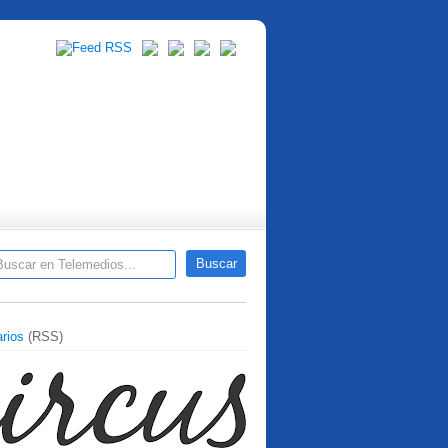
rios
(RSS)