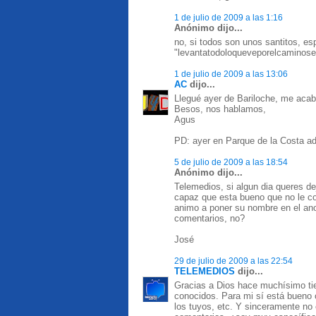
1 de julio de 2009 a las 1:16
Anónimo dijo...
no, si todos son unos santitos, es
"levantatodoloqueveporelcaminosea
1 de julio de 2009 a las 13:06
AC
dijo...
Llegué ayer de Bariloche, me acabo 
Besos, nos hablamos,
Agus
PD: ayer en Parque de la Costa adi
5 de julio de 2009 a las 18:54
Anónimo dijo...
Telemedios, si algun dia queres de
capaz que esta bueno que no le co
animo a poner su nombre en el an
comentarios, no?
José
29 de julio de 2009 a las 22:54
TELEMEDIOS
dijo...
Gracias a Dios hace muchísimo ti
conocidos. Para mi sí está bueno 
los tuyos, etc. Y sinceramente no