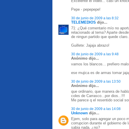
Excelente el video... casi un knock
Pepe - pepepepe!
30 de junio de 2009 a las 8:32
TELEMEDIOS
dijo...
71: ¿Qué comentario mío no aporta 
relacionado al tema? Aparte desde 
de ningun partido que quede claro.
Guillete: Jajaja abrazo!
30 de junio de 2009 a las 9:48
Anónimo dijo...
vamos los blancos... prefiero malo
ese mujica es de armas tomar jaja
30 de junio de 2009 a las 13:50
Anónimo dijo...
que ordinario, que manera de habla
coles de Carrasco...por dios...!!!
Me parece q el resentido social sos
30 de junio de 2009 a las 14:08
Unknown
dijo...
Ejem, solo para agregar un poco m
corrupcion durante el gobierno de 
sabia nada, ¿no?