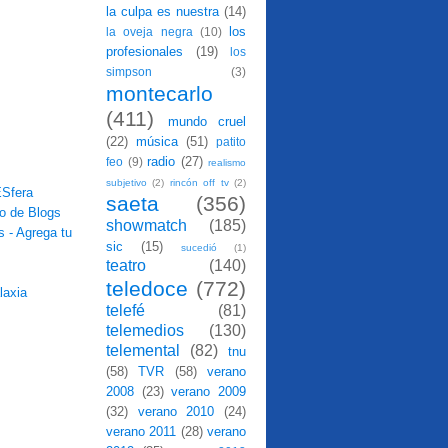
la culpa es nuestra
(14)
los
la oveja negra
(10)
profesionales
(19)
los
simpson
(3)
montecarlo
(411)
mundo cruel
(22)
música
(51)
patito
radio
(27)
feo
(9)
realismo
subjetivo
(2)
rincón off tv
(2)
saeta
(356)
showmatch
(185)
sic
(15)
sucedió
(1)
teatro
(140)
teledoce
(772)
telefé
(81)
telemedios
(130)
telemental
(82)
tnu
(58)
TVR
(58)
verano
2008
(23)
verano 2009
(32)
verano 2010
(24)
verano 2011
(28)
verano