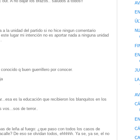
 out. A no bajar los brazos.. saludos a todos!!
AV
EN
ÚL
NU
a la unidad del partido si no hice ningun comentario
este lugar mi intención no es aportar nada a ninguna unidad
..
FI
EN
 conocido q buen guerrillero por conocer.
JU
ja
LA
AV
r...esa es la educación que recibieron los blanquitos en los
CÁ
 vos...sos de terror..
EN
CÁ
as de leña al fuego: ¿que paso con todos los casos de
lacalle? De eso se olvidan todos, ehhhhh. Ya se, ya se, el no
CA