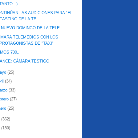
TANTO...)
NTINÚAN LAS AUDICIONES PARA "EL
CASTING DE LA TE...
 NUEVO DOMINGO DE LA TELE
MARA TELEMEDIOS CON LOS
PROTAGONISTAS DE "TAXI"
MOS 700...
ANCE: CÁMARA TESTIGO
ayo
(25)
ril
(34)
arzo
(33)
ebrero
(27)
nero
(25)
8
(362)
7
(189)