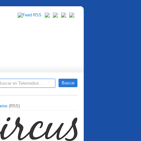
rios
(RSS)