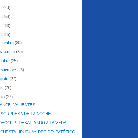
2
(243)
1
(358)
0
(233)
9
(325)
iciembre
(30)
oviembre
(25)
ctubre
(25)
eptiembre
(26)
gosto
(27)
lio
(26)
nio
(22)
ANCE: VALIENTES
 SORPRESA DE LA NOCHE
DEOCLIP: DESAFIANDO A LA VEDA
CUESTA URUGUAY DECIDE: PATÉTICO