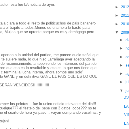
autor, esa fue LA noticia de ayer.
►
201
►
201
aja clara a todo el resto de politicuchos de pais bananero
►
201
sa el trapito a todos.Menos de una hora le bastó para
ica, Mujica que se apronte porque es muy demágogo pero
▼
200
►
d
►
n
aportan a la unidad del partido, me parece quela señal que
►
o
 te sujiere nada, lo que hiso Larrañaga ayer aceptando la
de reconocimiento, anteponiendo los intereses del partido
►
s
ece que eso es lo resaltable y eso es lo que nos tiene que
y c termina la lucha interna, ahora somos uno solo"
►
a
rtido GANE y en definitiva GANE EL PAIS QUE ES LO QUE
.
►
ju
ÁN VENCIDOS!!!!!!!!!!!!!!
▼
ju
AV
per las pelotas... fue la unica noticia relevante del dia!!!..
LA
cuelgue??? el festejo del pepe con 3 gatos locos??? no te
e el cuarto de hora ya paso... vayan comprando vaselina.. y
VI
tejen!
EN