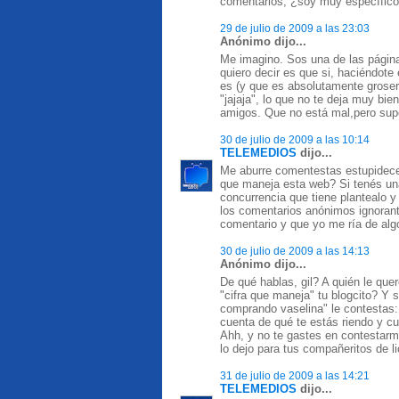
comentarios, ¿soy muy específic
29 de julio de 2009 a las 23:03
Anónimo dijo...
Me imagino. Sos una de las página
quiero decir es que si, haciéndot
es (y que es absolutamente groser
"jajaja", lo que no te deja muy bie
amigos. Que no está mal,pero supo
30 de julio de 2009 a las 10:14
TELEMEDIOS
dijo...
Me aburre comentestas estupidece
que maneja esta web? Si tenés una 
concurrencia que tiene plantealo 
los comentarios anónimos ignoran
comentario y que yo me ría de alg
30 de julio de 2009 a las 14:13
Anónimo dijo...
De qué hablas, gil? A quién le que
"cifra que maneja" tu blogcito? Y 
comprando vaselina" le contestas: "
cuenta de qué te estás riendo y cuá
Ahh, y no te gastes en contestarme
lo dejo para tus compañeritos de li
31 de julio de 2009 a las 14:21
TELEMEDIOS
dijo...