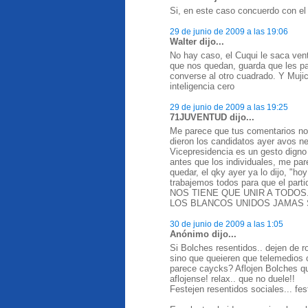
Si, en este caso concuerdo con el 
29 de junio de 2009 a las 19:06
Walter dijo...
No hay caso, el Cuqui le saca vent
que nos quedan, guarda que les pa
converse al otro cuadrado. Y Muj
inteligencia cero
29 de junio de 2009 a las 19:25
71JUVENTUD dijo...
Me parece que tus comentarios no 
dieron los candidatos ayer avos ne
Vicepresidencia es un gesto digno 
antes que los individuales, me par
quedar, el qky ayer ya lo dijo, "ho
trabajemos todos para que el pa
NOS TIENE QUE UNIR A TODOS
LOS BLANCOS UNIDOS JAMAS SER
30 de junio de 2009 a las 1:05
Anónimo dijo...
Si Bolches resentidos.. dejen de rom
sino que queieren que telemedios 
parece caycks? Aflojen Bolches qu
aflojense! relax.. que no duele!!
Festejen resentidos sociales... fes