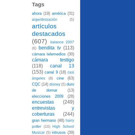
Tags
ahora
(19)
américa
(31)
argentinización
(5)
artículos
destacados
(607)
balance 2007
bendita tv
(113)
(6)
cámara telemedios
(30)
cámara testigo
(118)
canal 13
(153)
canal 9
(18)
casi
cine
(63)
ángeles
(8)
CQC
(14)
duro
disney
(5)
de domar
(13)
elecciones 2009
(28)
encuestas
(249)
entrevistas y
coberturas
(244)
gran hermano
(48)
harry
potter
(10)
High School
intrusos
(39)
Musical
(5)