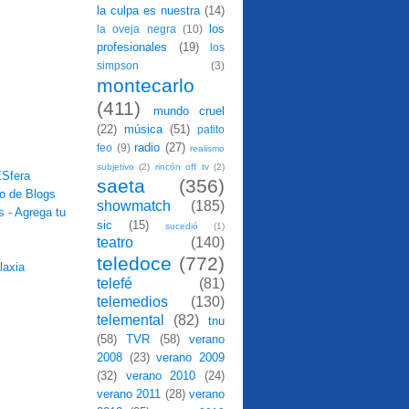
la culpa es nuestra
(14)
los
la oveja negra
(10)
profesionales
(19)
los
simpson
(3)
montecarlo
(411)
mundo cruel
(22)
música
(51)
patito
radio
(27)
feo
(9)
realismo
subjetivo
(2)
rincón off tv
(2)
saeta
(356)
showmatch
(185)
sic
(15)
sucedió
(1)
teatro
(140)
teledoce
(772)
telefé
(81)
telemedios
(130)
telemental
(82)
tnu
(58)
TVR
(58)
verano
2008
(23)
verano 2009
(32)
verano 2010
(24)
verano 2011
(28)
verano