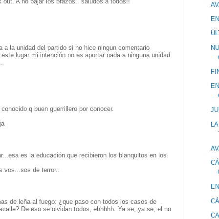
 out. A no bajar los brazos.. saludos a todos!!
AV
EN
ÚL
NU
a la unidad del partido si no hice ningun comentario
este lugar mi intención no es aportar nada a ninguna unidad
..
FI
EN
 conocido q buen guerrillero por conocer.
JU
ja
LA
AV
r...esa es la educación que recibieron los blanquitos en los
CÁ
 vos...sos de terror..
EN
CÁ
as de leña al fuego: ¿que paso con todos los casos de
lacalle? De eso se olvidan todos, ehhhhh. Ya se, ya se, el no
CA