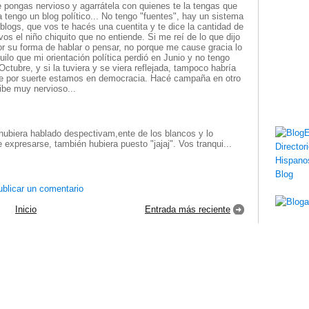
 pongas nervioso y agarrátela con quienes te la tengas que
a tengo un blog político... No tengo "fuentes", hay un sistema
blogs, que vos te hacés una cuentita y te dice la cantidad de
 vos el niño chiquito que no entiende. Si me reí de lo que dijo
or su forma de hablar o pensar, no porque me cause gracia lo
uilo que mi orientación política perdió en Junio y no tengo
ctubre, y si la tuviera y se viera reflejada, tampoco habría
e por suerte estamos en democracia. Hacé campaña en otro
cibe muy nervioso...
 hubiera hablado despectivam,ente de los blancos y lo
 expresarse, también hubiera puesto "jajaj". Vos tranqui...
blicar un comentario
Inicio
Entrada más reciente