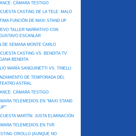
ANCE: CÁMARA TESTIGO
CUESTA CASTING DE LA TELE: MALO
TIMA FUNCIÓN DE MAXI STAND UP
EVO TALLER NARRATIVO CON
GUSTAVO ESCANLAR
N DE SEMANA MONTE CARLO
CUESTA CASTING VS. BENDITA TV:
GANA BENDITA
LIO MARÍA SANGUINETTI VS. TINELLI
NZAMIENTO DE TEMPORADA DEL
TEATRO ASTRAL
ANCE: CÁMARA TESTIGO
MARA TELEMEDIOS EN "MAXI STAND
UP"
CUESTA MARTÍN: JUSTA ELIMINACIÓN
MARA TELEMEDIOS EN TVR
STING CRIOLLO (AUNQUE NO