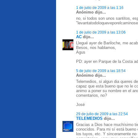
1 de julio de 2009 a las 1:16
Anónimo dijo...
no, si todos son unos santitos, es
"levantatodoloqueveporelcaminosea
1 de julio de 2009 a las 13:06
AC
dijo...
Llegué ayer de Bariloche, me acabo 
Besos, nos hablamos,
Agus
PD: ayer en Parque de la Costa adi
5 de julio de 2009 a las 18:54
Anónimo dijo...
Telemedios, si algun dia queres de
capaz que esta bueno que no le co
animo a poner su nombre en el an
comentarios, no?
José
29 de julio de 2009 a las 22:54
TELEMEDIOS
dijo...
Gracias a Dios hace muchísimo ti
conocidos. Para mi sí está bueno 
los tuyos, etc. Y sinceramente no