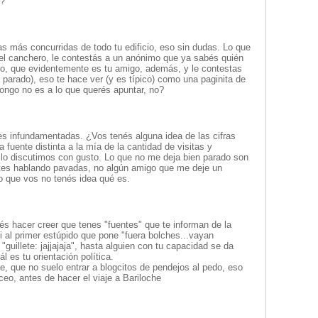
o?
s más concurridas de todo tu edificio, eso sin dudas. Lo que
e el canchero, le contestás a un anónimo que ya sabés quién
o, que evidentemente es tu amigo, además, y le contestas
n parado), eso te hace ver (y es típico) como una paginita de
ngo no es a lo que querés apuntar, no?
s infundamentadas. ¿Vos tenés alguna idea de las cifras
fuente distinta a la mía de la cantidad de visitas y
y lo discutimos con gusto. Lo que no me deja bien parado son
tes hablando pavadas, no algún amigo que me deje un
o que vos no tenés idea qué es.
rés hacer creer que tenes "fuentes" que te informan de la
si al primer estúpido que pone "fuera bolches...vayan
guillete: jajjajaja", hasta alguien con tu capacidad se da
l es tu orientación política.
, que no suelo entrar a blogcitos de pendejos al pedo, eso
ceo, antes de hacer el viaje a Bariloche