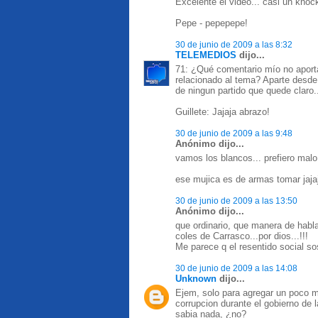
Excelente el video... casi un knock
Pepe - pepepepe!
30 de junio de 2009 a las 8:32
TELEMEDIOS
dijo...
71: ¿Qué comentario mío no aporta 
relacionado al tema? Aparte desde 
de ningun partido que quede claro.
Guillete: Jajaja abrazo!
30 de junio de 2009 a las 9:48
Anónimo dijo...
vamos los blancos... prefiero malo
ese mujica es de armas tomar jaja
30 de junio de 2009 a las 13:50
Anónimo dijo...
que ordinario, que manera de habla
coles de Carrasco...por dios...!!!
Me parece q el resentido social sos
30 de junio de 2009 a las 14:08
Unknown
dijo...
Ejem, solo para agregar un poco m
corrupcion durante el gobierno de 
sabia nada, ¿no?