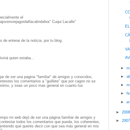
CO
pecialmente el
jovenviejagordaflacalindafea" Cuqui Lacalle"
EL
CÁ
de enterar de la noticia, por tu blog.
VA
AV
viná quien estaba...
►
m
►
ab
jar de ser una pagina "familiar" de amigos y conocidos,
ntestes los comentarios a "guillete" que por cagon no se
►
m
onimo, y seas un poco mas general en cuanto tus
►
f
►
e
►
200
empo mi web dejó de ser una página familiar de amigos y
►
200
contestar todos los comentarios que pueda, los coherentes,
 entiendo qué querés decir con que sea más general en mis