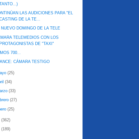
TANTO...)
NTINÚAN LAS AUDICIONES PARA "EL
CASTING DE LA TE...
 NUEVO DOMINGO DE LA TELE
MARA TELEMEDIOS CON LOS
PROTAGONISTAS DE "TAXI"
MOS 700...
ANCE: CÁMARA TESTIGO
ayo
(25)
ril
(34)
arzo
(33)
ebrero
(27)
nero
(25)
8
(362)
7
(189)