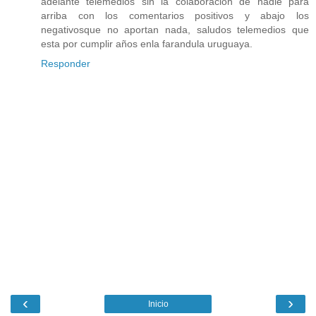
adelante telemedios sin la colaboracion de nadie para
arriba con los comentarios positivos y abajo los
negativosque no aportan nada, saludos telemedios que
esta por cumplir años enla farandula uruguaya.
Responder
‹
›
Inicio