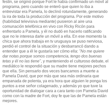
festín, se originó porque Fort le había confirmado un móvil al
programa, pero cuando se enteró que quien lo iba a
entrevistar era Pamela, lo declinó rotundamente, generando
la ira de toda la producción del programa. Por este motivo
(habilidad televisiva mediante) pusieron al aire una
comunación telefónica en vivo con Ricky Ricón para
enfrentarlo a Pamela, y él no dudó en hacerlo ratificando
que no le interesa darle un móvil a ella. En ese momento la
chica que ahora trabaja en tv uruguaya se puso nerviosa,
perdió el control de la situación y desbarrancó dando a
entender que a él le gustaría ser cómo ella:
"No me quiere
dar notas porque somos competencia, tengo dos buenas
tetas y él no las tiene"
, y manteniendo el culturoso debate, el
mediático le respondió que su madre tiene mejores pechos
que ella. Sin pensarlo dos veces bancamos a muerte a
Pamela David, que por más que sea más ordinaria que
empanada de polenta, ya era hora que alguien le ponga los
puntos a ese señor colagenado, y además yo que tuve la
oportunidad de dialogar cara a cara tanto con Pamela David
como con la madre de Fort, doy fe que las de Pamela están
mejores.