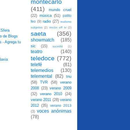
montecarlo
(411)
mundo cruel
(22)
música
(51)
patito
radio
(27)
feo
(9)
realismo
subjetivo
(2)
rincón off tv
(2)
saeta
(356)
showmatch
(185)
sic
(15)
sucedió
(1)
teatro
(140)
teledoce
(772)
telefé
(81)
telemedios
(130)
telemental
(82)
tnu
(58)
TVR
(58)
verano
2008
(23)
verano 2009
(32)
verano 2010
(24)
verano 2011
(28)
verano
2012
(35)
verano 2013
voces anónimas
(3)
(78)