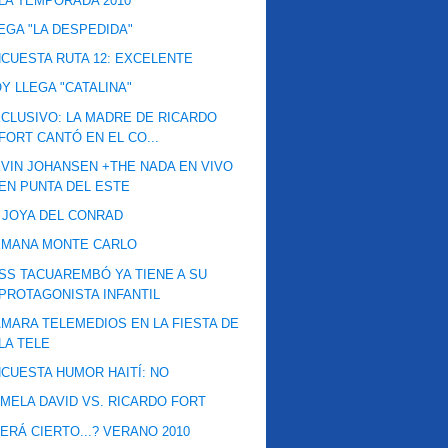
LA TEMPORADA 2010
EGA "LA DESPEDIDA"
CUESTA RUTA 12: EXCELENTE
Y LLEGA "CATALINA"
CLUSIVO: LA MADRE DE RICARDO
FORT CANTÓ EN EL CO...
VIN JOHANSEN +THE NADA EN VIVO
EN PUNTA DEL ESTE
 JOYA DEL CONRAD
EMANA MONTE CARLO
SS TACUAREMBÓ YA TIENE A SU
PROTAGONISTA INFANTIL
MARA TELEMEDIOS EN LA FIESTA DE
LA TELE
CUESTA HUMOR HAITÍ: NO
MELA DAVID VS. RICARDO FORT
ERÁ CIERTO...? VERANO 2010