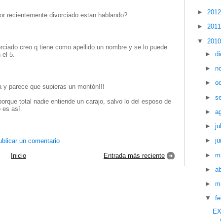
►
201
or recientemente divorciado estan hablando?
►
201
▼
201
rciado creo q tiene como apellido un nombre y se lo puede
►
d
 el 5.
►
n
►
o
a y parece que supieras un montón!!!
►
s
orque total nadie entiende un carajo, salvo lo del esposo de
 es así.
►
a
►
ju
►
ju
blicar un comentario
►
m
Inicio
Entrada más reciente
►
ab
►
m
▼
f
EX