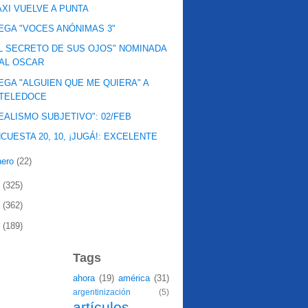
XI VUELVE A PUNTA
EGA "VOCES ANÓNIMAS 3"
L SECRETO DE SUS OJOS" NOMINADA
AL OSCAR
EGA "ALGUIEN QUE ME QUIERA" A
TELEDOCE
EALISMO SUBJETIVO": 02/FEB
CUESTA 20, 10, ¡JUGÁ!: EXCELENTE
nero
(22)
9
(325)
8
(362)
7
(189)
Tags
ahora
(19)
américa
(31)
argentinización
(5)
artículos