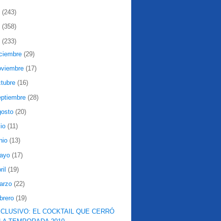
2
(243)
1
(358)
0
(233)
iciembre
(29)
oviembre
(17)
ctubre
(16)
eptiembre
(28)
gosto
(20)
lio
(11)
nio
(13)
ayo
(17)
ril
(19)
arzo
(22)
ebrero
(19)
CLUSIVO: EL COCKTAIL QUE CERRÓ