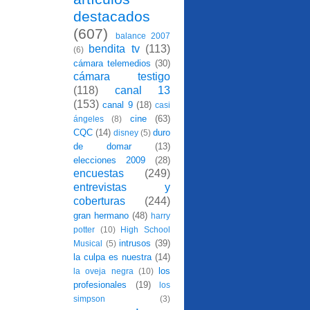
destacados
(607)
balance 2007
bendita tv
(113)
(6)
cámara telemedios
(30)
cámara testigo
(118)
canal 13
(153)
canal 9
(18)
casi
cine
(63)
ángeles
(8)
CQC
(14)
duro
disney
(5)
de domar
(13)
elecciones 2009
(28)
encuestas
(249)
entrevistas y
coberturas
(244)
gran hermano
(48)
harry
potter
(10)
High School
intrusos
(39)
Musical
(5)
la culpa es nuestra
(14)
los
la oveja negra
(10)
profesionales
(19)
los
simpson
(3)