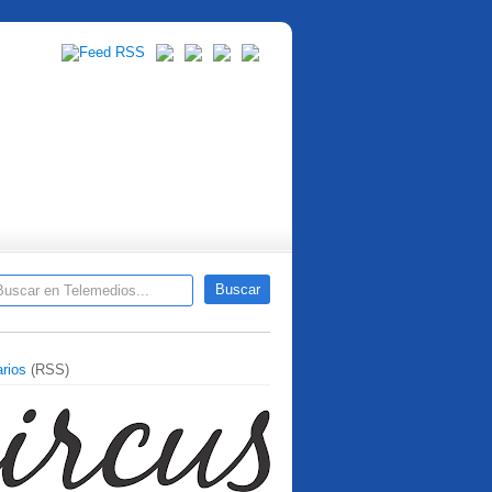
rios
(RSS)