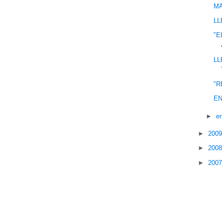
MA
LL
"E
LL
"R
EN
►
e
►
200
►
200
►
200