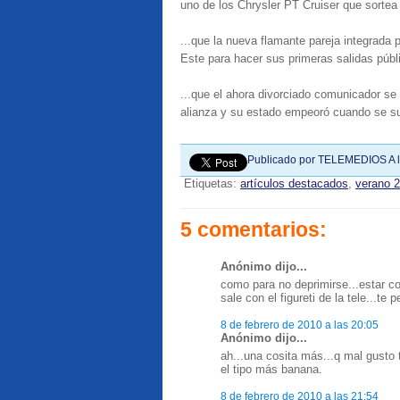
uno de los Chrysler PT Cruiser que sortea 
...que la nueva flamante pareja integrada p
Este para hacer sus primeras salidas públ
...que el ahora divorciado comunicador s
alianza y su estado empeoró cuando se su
Publicado por
TELEMEDIOS
A 
Etiquetas:
artículos destacados
,
verano 
5 comentarios:
Anónimo dijo...
como para no deprimirse...estar co
sale con el figureti de la tele...te 
8 de febrero de 2010 a las 20:05
Anónimo dijo...
ah...una cosita más...q mal gusto
el tipo más banana.
8 de febrero de 2010 a las 21:54