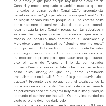
se le antoje,lo que pasa es que hay mucho alcahuete de
Canal 4 y mucho empleado o también muchos que son
mandados a opinar contra Canal 12.Yo pregunto,¿Es
pecado ser exitoso?¿Es pecado ser mejor que Canal 4? No
es ningún pecado.Primero porque el 12 se esforzó solito
por ser siempre el canal más visto del país y en segundo
lugar la ravia la tiene Canal 4 porque son tan soberbios y
se creen los mejores porque no reconocen que son un
fracaso de canal.Es más contrataron a Mediciones y
Mercado,o como la bautizé yo "Mentime que me gusta"
para que mienta.Esta medidora de rating miente.En todos
los ratings coincide con IBOPE,o sea mediciones no tiene
su mediciones propias,pero que casualidad que cuando
dice el rating de Telenoche 4 lo da con grandes
números.Bueno entonces si Telenoche 4 es tan exitoso
como ellos dicen,¿Por qué hay gente caminando
tranquilamente en la calle?¿Por qué la gente todavía sale a
trabajar? Pregunto esto porque para el alcahuete de la
oposición que es Fernando Vilar y el resto de su camada
de periodistas poco creíbles,está muy mal la inseguridad,no
se puede ni caminar por las calles.Que hay inseguridad es
cierto pero che dejen de darle color.
O la otra que dicen es que quien le paga más a IBOPE va a