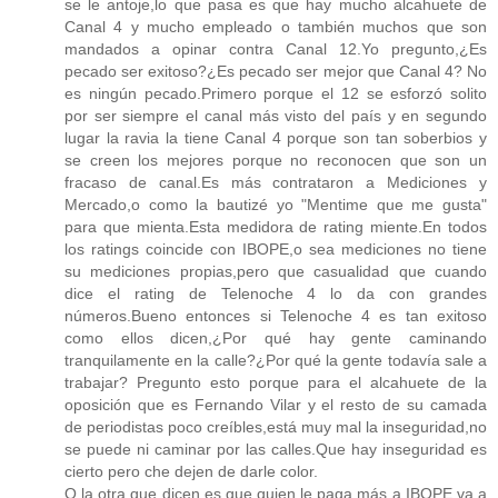
se le antoje,lo que pasa es que hay mucho alcahuete de
Canal 4 y mucho empleado o también muchos que son
mandados a opinar contra Canal 12.Yo pregunto,¿Es
pecado ser exitoso?¿Es pecado ser mejor que Canal 4? No
es ningún pecado.Primero porque el 12 se esforzó solito
por ser siempre el canal más visto del país y en segundo
lugar la ravia la tiene Canal 4 porque son tan soberbios y
se creen los mejores porque no reconocen que son un
fracaso de canal.Es más contrataron a Mediciones y
Mercado,o como la bautizé yo "Mentime que me gusta"
para que mienta.Esta medidora de rating miente.En todos
los ratings coincide con IBOPE,o sea mediciones no tiene
su mediciones propias,pero que casualidad que cuando
dice el rating de Telenoche 4 lo da con grandes
números.Bueno entonces si Telenoche 4 es tan exitoso
como ellos dicen,¿Por qué hay gente caminando
tranquilamente en la calle?¿Por qué la gente todavía sale a
trabajar? Pregunto esto porque para el alcahuete de la
oposición que es Fernando Vilar y el resto de su camada
de periodistas poco creíbles,está muy mal la inseguridad,no
se puede ni caminar por las calles.Que hay inseguridad es
cierto pero che dejen de darle color.
O la otra que dicen es que quien le paga más a IBOPE va a