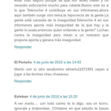
estar más seguro porque se que vos tenés miedo y no
necesito esforzarme mucho para robarte.Bueno esto es a
lo que Telenoche 4 contribuye en sus informenes,ahora
aquí también surge otro tema,la hipocrecía de la gente.La
gente está cansada de la inseguridad,Telenoche 4 en sus
informenes aporta más inseguridad de la que hay y la
gente lo avala,entonces quien entiende a la gente? Luchan
contra la inseguridad pero miran a un noticiero que
propone,aporta y genera más inseguridad.
Responder
El Porteño
4 de junio de 2010 a las 14:43
Martin con tu otro seudonimo elmartu11071991 vayan a
jugar a las bochas chau chaaauuu
Responder
Esteban
4 de junio de 2010 a las 15:20
A ver martu.... con todo carino te lo digo, sos un burro,
ignorate y tirabombas. COntame en que estudio te basas