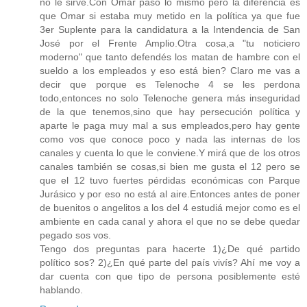
no le sirve.Con Omar pasó lo mismo pero la diferencia es
que Omar si estaba muy metido en la política ya que fue
3er Suplente para la candidatura a la Intendencia de San
José por el Frente Amplio.Otra cosa,a "tu noticiero
moderno" que tanto defendés los matan de hambre con el
sueldo a los empleados y eso está bien? Claro me vas a
decir que porque es Telenoche 4 se les perdona
todo,entonces no solo Telenoche genera más inseguridad
de la que tenemos,sino que hay persecución política y
aparte le paga muy mal a sus empleados,pero hay gente
como vos que conoce poco y nada las internas de los
canales y cuenta lo que le conviene.Y mirá que de los otros
canales también se cosas,si bien me gusta el 12 pero se
que el 12 tuvo fuertes pérdidas económicas con Parque
Jurásico y por eso no está al aire.Entonces antes de poner
de buenitos o angelitos a los del 4 estudiá mejor como es el
ambiente en cada canal y ahora el que no se debe quedar
pegado sos vos.
Tengo dos preguntas para hacerte 1)¿De qué partido
político sos? 2)¿En qué parte del país vivís? Ahí me voy a
dar cuenta con que tipo de persona posiblemente esté
hablando.