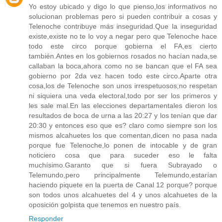
Yo estoy ubicado y digo lo que pienso,los informativos no
solucionan problemas pero si pueden contribuir a cosas y
Telenoche contribuye más inseguridad.Que la inseguridad
existe,existe no te lo voy a negar pero que Telenoche hace
todo este circo porque gobierna el FA,es cierto
también.Antes en los gobiernos rosados no hacían nada,se
callaban la boca,ahora como no se bancan que el FA sea
gobierno por 2da vez hacen todo este circo.Aparte otra
cosa,los de Telenoche son unos irrespetuosos,no respetan
ni siquiera una veda electoral,todo por ser los primeros y
les sale mal.En las elecciones departamentales dieron los
resultados de boca de urna a las 20:27 y los tenían que dar
20:30 y entonces eso que es? claro como siempre son los
mismos alcahuetes los que comentan,dicen no pasa nada
porque fue Telenoche,lo ponen de intocable y de gran
noticiero cosa que para suceder eso le falta
muchísimo.Garanto que si fuera Subrayado o
Telemundo,pero principalmente Telemundo,estarían
haciendo piquete en la puerta de Canal 12 porque? porque
son todos unos alcahuetes del 4 y unos alcahuetes de la
oposición golpista que tenemos en nuestro país.
Responder