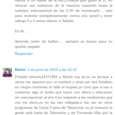
vamos a no hablar de la MILLONADA que gasto el 12 en
rehacer sus noticieros de la manana copiando hasta la
noticiero internacional de las 6:30 de montecarlo.... solo
para reventar extrepitosamente contra una pared y tener
ratings 3 y 4 veces inferior a Teledia.
En fin....
Aprende antes de hablar..... siempre es bueno para no
quedar pegado.
Responder
Martin
4 de junio de 2010 a las 16:15
Porteño elmartu11071991 y Martin soy yo,no se porque a
veces me aparece por un nombre y otras por otro.Esteban
en ningún momento te falté el respeto,yo creo que si vas a
comentar algo lo tenés que hacer con altura y educación
sin menospreciar al otro.Con respecto a las mediciones que
vos me decís,yo no las veo reflejada,si las veo en otros
programas de Canal 4 pero de Telenoche no,al contrario la
gente está harta de Telenoche y de Fernando Vilar por la