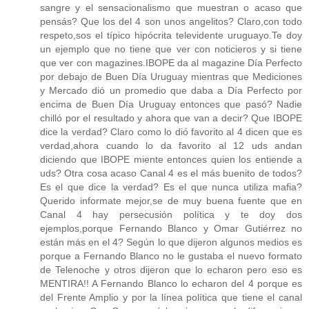
sangre y el sensacionalismo que muestran o acaso que
pensás? Que los del 4 son unos angelitos? Claro,con todo
respeto,sos el típico hipócrita televidente uruguayo.Te doy
un ejemplo que no tiene que ver con noticieros y si tiene
que ver con magazines.IBOPE da al magazine Día Perfecto
por debajo de Buen Día Uruguay mientras que Mediciones
y Mercado dió un promedio que daba a Día Perfecto por
encima de Buen Día Uruguay entonces que pasó? Nadie
chilló por el resultado y ahora que van a decir? Que IBOPE
dice la verdad? Claro como lo dió favorito al 4 dicen que es
verdad,ahora cuando lo da favorito al 12 uds andan
diciendo que IBOPE miente entonces quien los entiende a
uds? Otra cosa acaso Canal 4 es el más buenito de todos?
Es el que dice la verdad? Es el que nunca utiliza mafia?
Querido informate mejor,se de muy buena fuente que en
Canal 4 hay persecusión política y te doy dos
ejemplos,porque Fernando Blanco y Omar Gutiérrez no
están más en el 4? Según lo que dijeron algunos medios es
porque a Fernando Blanco no le gustaba el nuevo formato
de Telenoche y otros dijeron que lo echaron pero eso es
MENTIRA!! A Fernando Blanco lo echaron del 4 porque es
del Frente Amplio y por la línea política que tiene el canal