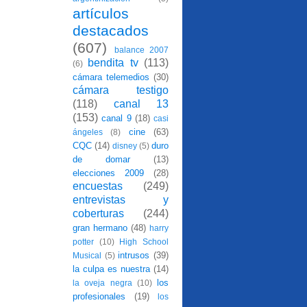
artículos
destacados
(607)
balance 2007
bendita tv
(113)
(6)
cámara telemedios
(30)
cámara testigo
(118)
canal 13
(153)
canal 9
(18)
casi
cine
(63)
ángeles
(8)
CQC
(14)
duro
disney
(5)
de domar
(13)
elecciones 2009
(28)
encuestas
(249)
entrevistas y
coberturas
(244)
gran hermano
(48)
harry
potter
(10)
High School
intrusos
(39)
Musical
(5)
la culpa es nuestra
(14)
los
la oveja negra
(10)
profesionales
(19)
los