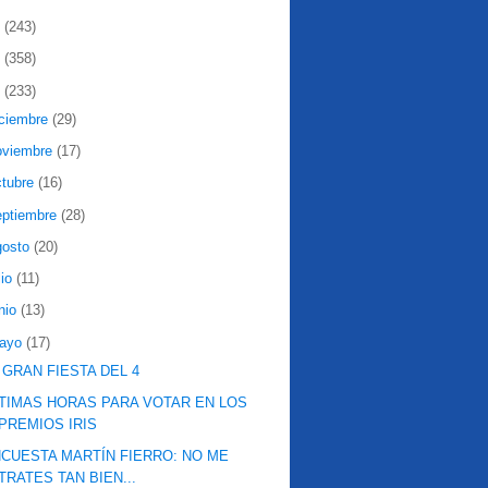
2
(243)
1
(358)
0
(233)
iciembre
(29)
oviembre
(17)
ctubre
(16)
eptiembre
(28)
gosto
(20)
lio
(11)
nio
(13)
ayo
(17)
 GRAN FIESTA DEL 4
TIMAS HORAS PARA VOTAR EN LOS
PREMIOS IRIS
CUESTA MARTÍN FIERRO: NO ME
TRATES TAN BIEN...