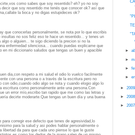
CÁ
ecirte,vos como sabes que soy resentido? eh? yo no soy
a decir que soy resentido me tenés que conocer ok? así que
a,callate la boca y no digas estupideces ok?
"P
TE
ay que conocerlas personalmente, se nota por lo que escribis
"T
 insultas no sos feliz eso te hace un resentido... y tenes un
algo o alguien... te sigo diciendo la precion si no la
 una enfermedad silenciosa... cuando puedas explicame que
go en mi diccionario saludos que tengas un buen y apacible
►
ab
►
m
►
f
en dia,con respeto a mi salud el odio lo vuelco facilmente
►
e
mente con una persona o a través de la escritura pero no
po con odio,cuando odio algo se nota y cuando elogio algo lo
►
200
 la escritura como personalmente ante una persona.Con
fue un error mío,escribo tan rapido que me como las letras y
►
200
quería decirte moderarte.Que tengas un buen día y una buena
►
200
e para corregir ese defecto que tenes de agresividad,lo
nisimo para la salud y asi podes hablar personalmente o
 la libertad da para que cada uno piense lo que le guste
 distintos es como los dedos de la mano salen de un mismo