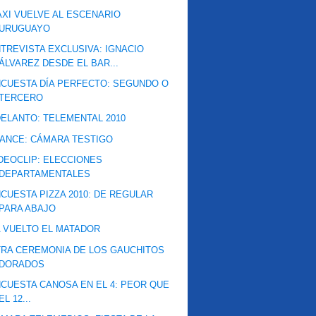
XI VUELVE AL ESCENARIO
URUGUAYO
TREVISTA EXCLUSIVA: IGNACIO
ÁLVAREZ DESDE EL BAR...
CUESTA DÍA PERFECTO: SEGUNDO O
TERCERO
ELANTO: TELEMENTAL 2010
ANCE: CÁMARA TESTIGO
DEOCLIP: ELECCIONES
DEPARTAMENTALES
CUESTA PIZZA 2010: DE REGULAR
PARA ABAJO
 VUELTO EL MATADOR
RA CEREMONIA DE LOS GAUCHITOS
DORADOS
CUESTA CANOSA EN EL 4: PEOR QUE
EL 12...