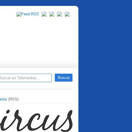
rios
(RSS)