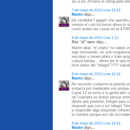
asi a las 20 tiene el rating pata 
7 de mayo de 2010 a las 15:10
Martin
dijo...
los vendidos? jajaja!! che querid
rompía el culo,inclusive ahora le 
como andan las cosas en el 4
8 de mayo de 2010 a las 1:12
Res "el" tano dijo...
Martin alias "el viejito" no sabes 
sigo insistiendo, es una verguenza 
rescatan y tienen plata y traer pr
cultura barata... ahora lee lo que 
hora antes del "telegol"???? saludo
8 de mayo de 2010 a las 10:18
Martin
dijo...
No necesito cuidarme la presión,es
empezá por medararte vos porque 
Canal 12 se echa a la gente,decí q
ok? siempre es bueno pensar antes 
dijiste que pusieron Telegol para c
respondí que con o sin telegol Tel
a responder algo,respondé cohere
tu nombre porque eso de esconder
8 de mayo de 2010 a las 19:13
Martin
dijo...