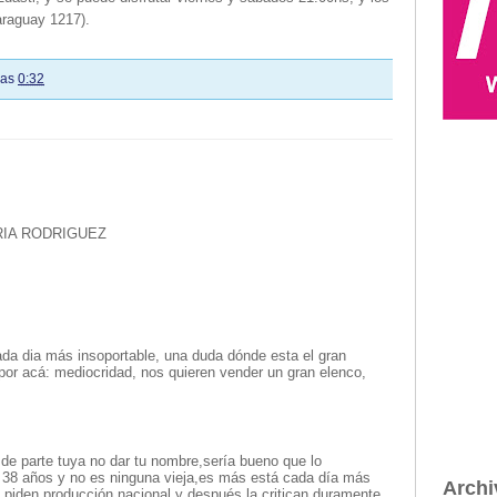
araguay 1217).
las
0:32
IA RODRIGUEZ
ada dia más insoportable, una duda dónde esta el gran
or acá: mediocridad, nos quieren vender un gran elenco,
de parte tuya no dar tu nombre,sería bueno que lo
 38 años y no es ninguna vieja,es más está cada día más
Archi
ta piden producción nacional y después la critican duramente