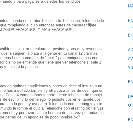
telemundo y para pagarles a ustedes los vendidos
MA
EN
o,antes cuando no estaba Telegol a tu Telenoche,Telemundo le
sigue rompiendo el culo entonces antes de cacarear fijate
.FRACASO!! FRACASO!! Y MÁS FRACASO!!
EN
escribir sin insultar tu cultura es pesima y sos muy resentido
AD
que le saquen la plata a la gente en tu canal 12 claro asi
ogramas basura como el de "tinelli" para enriquecernos con
AV
escribis no se entiende que tiene que ver telenoche si sale 1
s y cuidate la precion....
VI
EN
toy en optimas condiciones y antes de decir si insulto o no
me has insultado también y otra cosa antes de decir que en
ue Canal 4 compra latas y corta fuente laborales de trabajo
HA
de escribir,y lo del telegol lo pusiste vos en el tapete,vos
urrarle a la gente y ayudar a Telemundo con el rating y yo te
OT
emundo le rompe el culo a Telenoche con el rating ok? si vas
ntemente y por favor hacete hombre de una vez por todas,da
se detrás de un apodo es de poco hombre ok?
EN