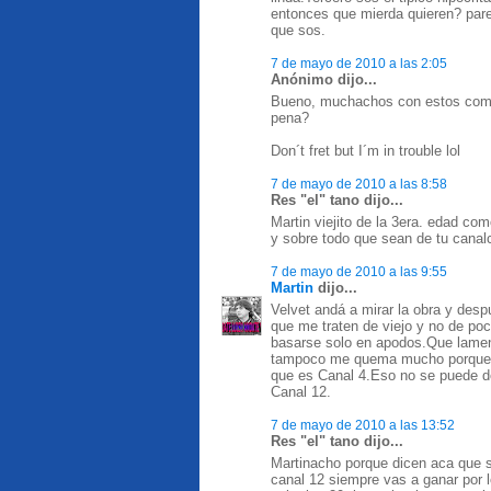
entonces que mierda quieren? pare
que sos.
7 de mayo de 2010 a las 2:05
Anónimo dijo...
Bueno, muchachos con estos comen
pena?
Don´t fret but I´m in trouble lol
7 de mayo de 2010 a las 8:58
Res "el" tano dijo...
Martin viejito de la 3era. edad co
y sobre todo que sean de tu canalci
7 de mayo de 2010 a las 9:55
Martin
dijo...
Velvet andá a mirar la obra y desp
que me traten de viejo y no de p
basarse solo en apodos.Que lamen
tampoco me quema mucho porque es
que es Canal 4.Eso no se puede d
Canal 12.
7 de mayo de 2010 a las 13:52
Res "el" tano dijo...
Martinacho porque dicen aca que so
canal 12 siempre vas a ganar por 