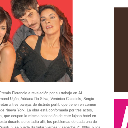
Premio Florencio a revelación por su trabajo en
Al
rmand Ugón, Adriana Da Silva, Verónica Caissiols, Sergio
etan a tres parejas de distinto perfil, que tienen en común
l de Nueva York. La obra está conformada por tres actos,
s, que ocupan la misma habitación de este lujoso hotel en
sto durante su estadía allí, los problemas de cada una de
 Zuasti, y se puede disfrutar viernes y sábados 21.00hs, y los