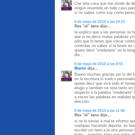
Che otra cosa que me olvidé de d
ningún resentido,en todo caso par
si no sabes como soy como person
8 de mayo de 2010 a las 19:15
Res "el" tano dijo...
te explico que a las personas no h
que si no decis malas palabras y/o
odio que lo tenes que volcar contra 
controlas no sabes si la tenes es
quiere decir "medararte" no la ten
dia...
9 de mayo de 2010 a las 9:55
Martin
dijo...
Bueno muchas gracias por lo del bu
en la escritura,lo vuelco personal
quiere decir que viva todo el tiem
elogio y también se nota tanto en
respecto a la palabra "mederarte" 
a veces las palabras,en realidad 
elección.
9 de mayo de 2010 a las 11:48
Res "el" tano dijo...
si no lo tomas a mal te informo qu
vuelques haciendo deporte, es bue
escribir sin herir a la otra persona
fijate... nuestros hijos son todos