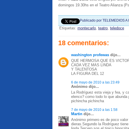
domingos 19.30hs en el Teatro Alianza (P
Publicado por
TELEMEDIOS
A 
Etiquetas:
montecarlo
,
teatro
,
teledoce
18 comentarios:
washington profewas
dijo...
QUE HERMOSA QUE ES VICTOR
CADA VEZ MAS LINDA
Y TALENTOSA
LA FIGURA DEL 12
6 de mayo de 2010 a las 23:49
Anónimo dijo...
La Rodríguez esta vieja y fea, y c
elenco? como todo lo que abunda p
pichincha pichincha
7 de mayo de 2010 a las 1:58
Martin
dijo...
Anónimo primero es de poco valor 
dieras.Segundo la Rodríguez tiene
linda.Tercero sos el tipico hipocri