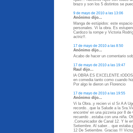
brazo y son los 5 distintos se pue
9 de mayo de 2010 a las 13:06
Anónimo dijo...
Manga de estúpidos: este espacio 
personales. Vi la obra. Es estupe
Cardozo la rompe y Victoria Rodrígu
actriz!!.
17 de mayo de 2010 a las 8:50
Anónimo dijo...
Acabo de hacer un comentario sobr
17 de mayo de 2010 a las 19:47
Raul dijo...
lA OBRA ES EXCELENTE.tODOS los
en comedia tanto como cuando hiz
Por algo le dieron un Florencio
17 de mayo de 2010 a las 19:55
Anónimo dijo...
Vi la Obra..y recien vi sl Sr A A U
recordo...que la Salude a la Sra.Vi
encontre' en una pizzeria por 8 de 
recuerdo ..estaba con una niña. O
.Comunicador de Canal 12. Y le e
Setiembre. Al saber... que estaba p
12 De Setiembre. Gracias !!! Vict