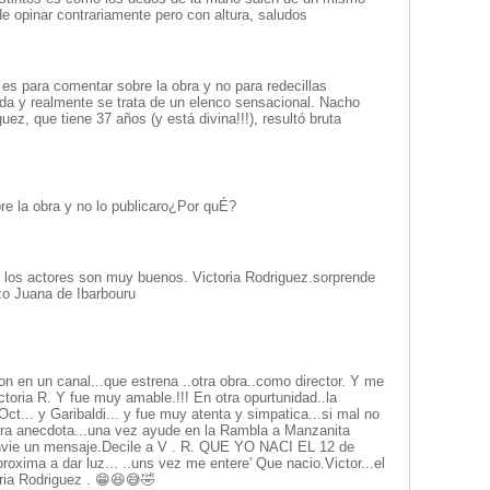
de opinar contrariamente pero con altura, saludos
es para comentar sobre la obra y no para redecillas
nda y realmente se trata de un elenco sensacional. Nacho
ez, que tiene 37 años (y está divina!!!), resultó bruta
e la obra y no lo publicaro¿Por quÉ?
 actores son muy buenos. Victoria Rodriguez.sorprende
o Juana de Ibarbouru
gon en un canal...que estrena ..otra obra..como director. Y me
ctoria R. Y fue muy amable.!!! En otra opurtunidad..la
Oct... y Garibaldi... y fue muy atenta y simpatica...si mal no
tra anecdota...una vez ayude en la Rambla a Manzanita
nvie un mensaje.Decile a V . R. QUE YO NACI EL 12 de
roxima a dar luz... ..uns vez me entere' Que nacio.Victor...el
oria Rodriguez . 😁😆😅🤣