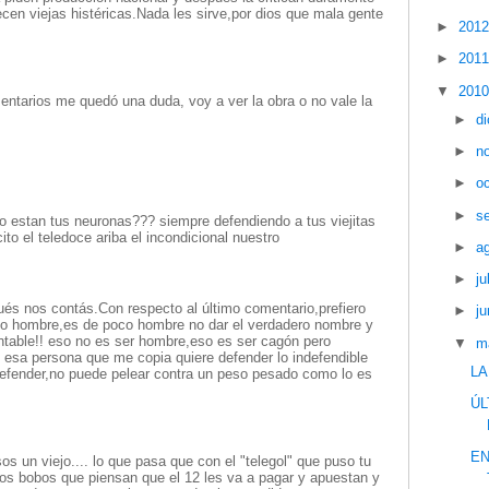
cen viejas histéricas.Nada les sirve,por dios que mala gente
►
201
►
201
▼
201
tarios me quedó una duda, voy a ver la obra o no vale la
►
d
►
n
►
o
►
s
mo estan tus neuronas??? siempre defendiendo a tus viejitas
to el teledoce ariba el incondicional nuestro
►
a
►
ju
ués nos contás.Con respecto al último comentario,prefiero
►
ju
oco hombre,es de poco hombre no dar el verdadero nombre y
table!! eso no es ser hombre,eso es ser cagón pero
▼
m
a persona que me copia quiere defender lo indefendible
LA
efender,no puede pelear contra un peso pesado como lo es
ÚL
EN
s un viejo.... lo que pasa que con el "telegol" que puso tu
los bobos que piensan que el 12 les va a pagar y apuestan y