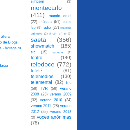
simpson
(3)
montecarlo
(411)
mundo cruel
(22)
música
(51)
patito
radio
(27)
feo
(9)
realismo
subjetivo
(2)
rincón off tv
(2)
saeta
(356)
showmatch
(185)
sic
(15)
sucedió
(1)
teatro
(140)
teledoce
(772)
telefé
(81)
telemedios
(130)
telemental
(82)
tnu
(58)
TVR
(58)
verano
2008
(23)
verano 2009
(32)
verano 2010
(24)
verano 2011
(28)
verano
2012
(35)
verano 2013
voces anónimas
(3)
(78)