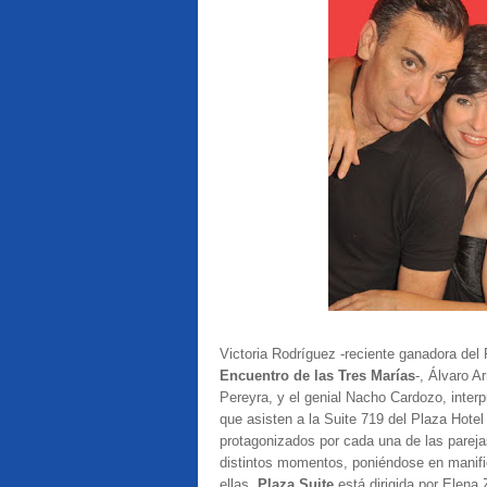
Victoria Rodríguez -reciente ganadora del 
Encuentro de las Tres Marías
-, Álvaro A
Pereyra, y el genial Nacho Cardozo, interpr
que asisten a la Suite 719 del Plaza Hote
protagonizados por cada una de las pareja
distintos momentos, poniéndose en manifie
ellas.
Plaza Suite
está dirigida por Elena