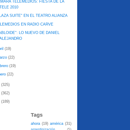
MARA TELEMEDIOS: FIESTA DE LA
TELE 2010
LAZA SUITE" EN EL TEATRO ALIANZA
LEMEDIOS EN RADIO CARVE
ABLOIDE": LO NUEVO DE DANIEL
ALEJANDRO
ril
(19)
arzo
(22)
ebrero
(19)
nero
(22)
9
(325)
8
(362)
7
(189)
Tags
ahora
(19)
américa
(31)
argentinización
(5)