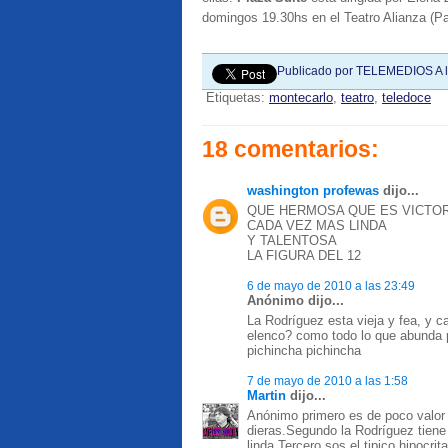
domingos 19.30hs en el Teatro Alianza (P
Publicado por
TELEMEDIOS
A 
Etiquetas:
montecarlo
,
teatro
,
teledoce
18 comentarios:
washington profewas
dijo...
QUE HERMOSA QUE ES VICTOR
CADA VEZ MAS LINDA
Y TALENTOSA
LA FIGURA DEL 12
6 de mayo de 2010 a las 23:49
Anónimo dijo...
La Rodríguez esta vieja y fea, y c
elenco? como todo lo que abunda p
pichincha pichincha
7 de mayo de 2010 a las 1:58
Martin
dijo...
Anónimo primero es de poco valor 
dieras.Segundo la Rodríguez tiene
linda.Tercero sos el tipico hipocri