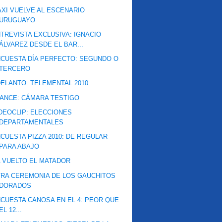
XI VUELVE AL ESCENARIO
URUGUAYO
TREVISTA EXCLUSIVA: IGNACIO
ÁLVAREZ DESDE EL BAR...
CUESTA DÍA PERFECTO: SEGUNDO O
TERCERO
ELANTO: TELEMENTAL 2010
ANCE: CÁMARA TESTIGO
DEOCLIP: ELECCIONES
DEPARTAMENTALES
CUESTA PIZZA 2010: DE REGULAR
PARA ABAJO
 VUELTO EL MATADOR
RA CEREMONIA DE LOS GAUCHITOS
DORADOS
CUESTA CANOSA EN EL 4: PEOR QUE
EL 12...