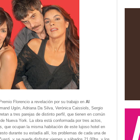
Premio Florencio a revelación por su trabajo en
Al
rmand Ugón, Adriana Da Silva, Verónica Caissiols, Sergio
etan a tres parejas de distinto perfil, que tienen en común
l de Nueva York. La obra está conformada por tres actos,
s, que ocupan la misma habitación de este lujoso hotel en
sto durante su estadía allí, los problemas de cada una de
 Zuasti, y se puede disfrutar viernes y sábados 21.00hs, y los