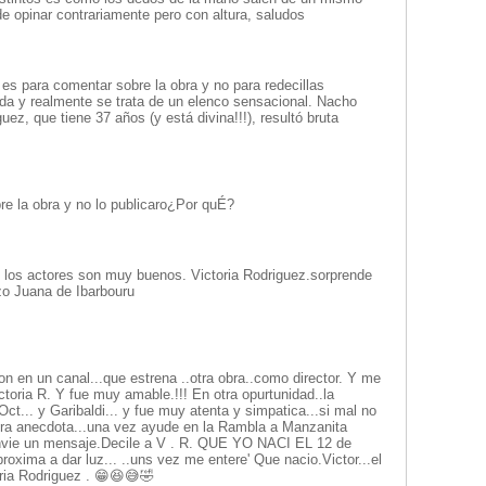
de opinar contrariamente pero con altura, saludos
es para comentar sobre la obra y no para redecillas
nda y realmente se trata de un elenco sensacional. Nacho
ez, que tiene 37 años (y está divina!!!), resultó bruta
e la obra y no lo publicaro¿Por quÉ?
 actores son muy buenos. Victoria Rodriguez.sorprende
o Juana de Ibarbouru
gon en un canal...que estrena ..otra obra..como director. Y me
ctoria R. Y fue muy amable.!!! En otra opurtunidad..la
Oct... y Garibaldi... y fue muy atenta y simpatica...si mal no
tra anecdota...una vez ayude en la Rambla a Manzanita
nvie un mensaje.Decile a V . R. QUE YO NACI EL 12 de
roxima a dar luz... ..uns vez me entere' Que nacio.Victor...el
oria Rodriguez . 😁😆😅🤣