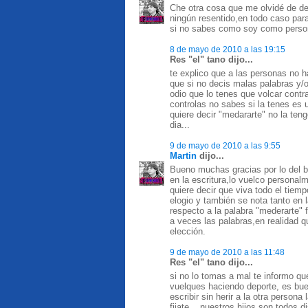
Che otra cosa que me olvidé de d
ningún resentido,en todo caso par
si no sabes como soy como person
8 de mayo de 2010 a las 19:15
Res "el" tano dijo...
te explico que a las personas no h
que si no decis malas palabras y/o
odio que lo tenes que volcar contra 
controlas no sabes si la tenes es
quiere decir "medararte" no la ten
dia...
9 de mayo de 2010 a las 9:55
Martin
dijo...
Bueno muchas gracias por lo del bu
en la escritura,lo vuelco personal
quiere decir que viva todo el tiem
elogio y también se nota tanto en
respecto a la palabra "mederarte" 
a veces las palabras,en realidad 
elección.
9 de mayo de 2010 a las 11:48
Res "el" tano dijo...
si no lo tomas a mal te informo qu
vuelques haciendo deporte, es bue
escribir sin herir a la otra persona
fijate... nuestros hijos son todos