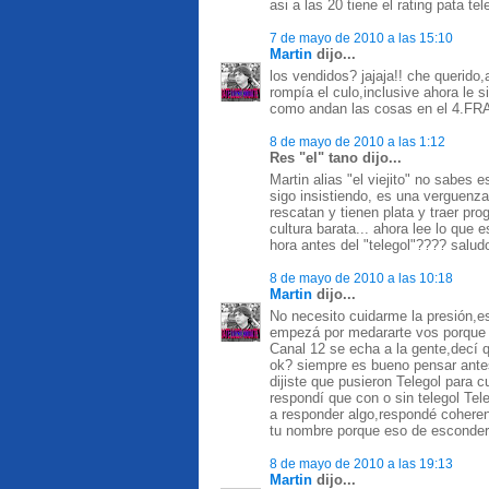
asi a las 20 tiene el rating pata 
7 de mayo de 2010 a las 15:10
Martin
dijo...
los vendidos? jajaja!! che querid
rompía el culo,inclusive ahora le 
como andan las cosas en el 4
8 de mayo de 2010 a las 1:12
Res "el" tano dijo...
Martin alias "el viejito" no sabes 
sigo insistiendo, es una verguenza 
rescatan y tienen plata y traer pr
cultura barata... ahora lee lo que 
hora antes del "telegol"???? saludo
8 de mayo de 2010 a las 10:18
Martin
dijo...
No necesito cuidarme la presión,es
empezá por medararte vos porque 
Canal 12 se echa a la gente,decí q
ok? siempre es bueno pensar antes 
dijiste que pusieron Telegol para c
respondí que con o sin telegol Tel
a responder algo,respondé cohere
tu nombre porque eso de esconder
8 de mayo de 2010 a las 19:13
Martin
dijo...