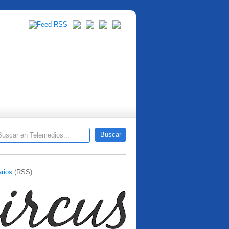
rios
(RSS)