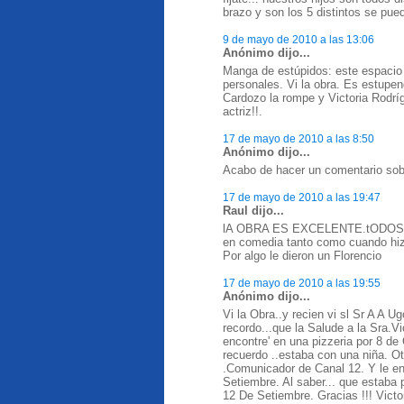
brazo y son los 5 distintos se pue
9 de mayo de 2010 a las 13:06
Anónimo dijo...
Manga de estúpidos: este espacio 
personales. Vi la obra. Es estupe
Cardozo la rompe y Victoria Rodrígu
actriz!!.
17 de mayo de 2010 a las 8:50
Anónimo dijo...
Acabo de hacer un comentario sobr
17 de mayo de 2010 a las 19:47
Raul dijo...
lA OBRA ES EXCELENTE.tODOS los
en comedia tanto como cuando hiz
Por algo le dieron un Florencio
17 de mayo de 2010 a las 19:55
Anónimo dijo...
Vi la Obra..y recien vi sl Sr A A U
recordo...que la Salude a la Sra.Vi
encontre' en una pizzeria por 8 de 
recuerdo ..estaba con una niña. O
.Comunicador de Canal 12. Y le e
Setiembre. Al saber... que estaba p
12 De Setiembre. Gracias !!! Vict