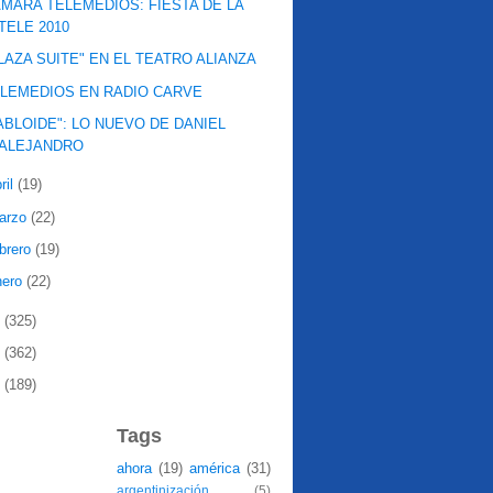
MARA TELEMEDIOS: FIESTA DE LA
TELE 2010
LAZA SUITE" EN EL TEATRO ALIANZA
LEMEDIOS EN RADIO CARVE
ABLOIDE": LO NUEVO DE DANIEL
ALEJANDRO
ril
(19)
arzo
(22)
ebrero
(19)
nero
(22)
9
(325)
8
(362)
7
(189)
Tags
ahora
(19)
américa
(31)
argentinización
(5)