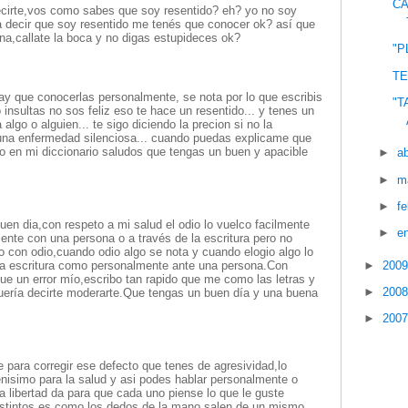
CÁ
ecirte,vos como sabes que soy resentido? eh? yo no soy
a decir que soy resentido me tenés que conocer ok? así que
a,callate la boca y no digas estupideces ok?
"P
TE
ay que conocerlas personalmente, se nota por lo que escribis
"T
 insultas no sos feliz eso te hace un resentido... y tenes un
algo o alguien... te sigo diciendo la precion si no la
 una enfermedad silenciosa... cuando puedas explicame que
go en mi diccionario saludos que tengas un buen y apacible
►
ab
►
m
►
f
en dia,con respeto a mi salud el odio lo vuelco facilmente
►
e
mente con una persona o a través de la escritura pero no
po con odio,cuando odio algo se nota y cuando elogio algo lo
►
200
 la escritura como personalmente ante una persona.Con
fue un error mío,escribo tan rapido que me como las letras y
►
200
quería decirte moderarte.Que tengas un buen día y una buena
►
200
e para corregir ese defecto que tenes de agresividad,lo
nisimo para la salud y asi podes hablar personalmente o
 la libertad da para que cada uno piense lo que le guste
 distintos es como los dedos de la mano salen de un mismo