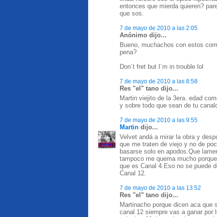
entonces que mierda quieren? pare
que sos.
7 de mayo de 2010 a las 2:05
Anónimo dijo...
Bueno, muchachos con estos comen
pena?
Don´t fret but I´m in trouble lol
7 de mayo de 2010 a las 8:58
Res "el" tano dijo...
Martin viejito de la 3era. edad co
y sobre todo que sean de tu canalci
7 de mayo de 2010 a las 9:55
Martin
dijo...
Velvet andá a mirar la obra y desp
que me traten de viejo y no de p
basarse solo en apodos.Que lamen
tampoco me quema mucho porque es
que es Canal 4.Eso no se puede d
Canal 12.
7 de mayo de 2010 a las 13:52
Res "el" tano dijo...
Martinacho porque dicen aca que so
canal 12 siempre vas a ganar por 