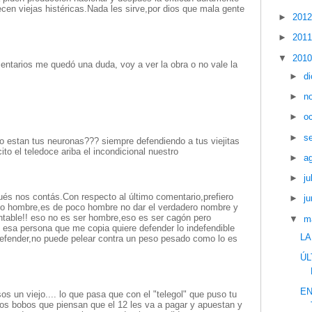
cen viejas histéricas.Nada les sirve,por dios que mala gente
►
201
►
201
▼
201
tarios me quedó una duda, voy a ver la obra o no vale la
►
d
►
n
►
o
►
s
mo estan tus neuronas??? siempre defendiendo a tus viejitas
to el teledoce ariba el incondicional nuestro
►
a
►
ju
ués nos contás.Con respecto al último comentario,prefiero
►
ju
oco hombre,es de poco hombre no dar el verdadero nombre y
table!! eso no es ser hombre,eso es ser cagón pero
▼
m
a persona que me copia quiere defender lo indefendible
LA
efender,no puede pelear contra un peso pesado como lo es
ÚL
EN
s un viejo.... lo que pasa que con el "telegol" que puso tu
los bobos que piensan que el 12 les va a pagar y apuestan y