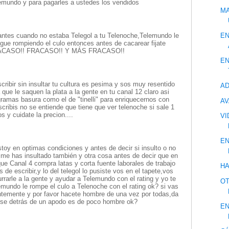
telemundo y para pagarles a ustedes los vendidos
MA
EN
o,antes cuando no estaba Telegol a tu Telenoche,Telemundo le
sigue rompiendo el culo entonces antes de cacarear fijate
.FRACASO!! FRACASO!! Y MÁS FRACASO!!
EN
escribir sin insultar tu cultura es pesima y sos muy resentido
AD
que le saquen la plata a la gente en tu canal 12 claro asi
ogramas basura como el de "tinelli" para enriquecernos con
AV
escribis no se entiende que tiene que ver telenoche si sale 1
s y cuidate la precion....
VI
EN
toy en optimas condiciones y antes de decir si insulto o no
me has insultado también y otra cosa antes de decir que en
ue Canal 4 compra latas y corta fuente laborales de trabajo
HA
de escribir,y lo del telegol lo pusiste vos en el tapete,vos
urrarle a la gente y ayudar a Telemundo con el rating y yo te
OT
emundo le rompe el culo a Telenoche con el rating ok? si vas
ntemente y por favor hacete hombre de una vez por todas,da
se detrás de un apodo es de poco hombre ok?
EN