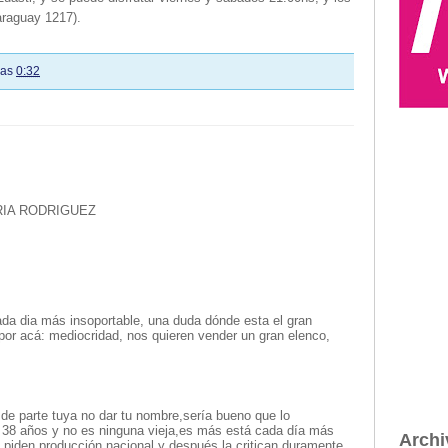
araguay 1217).
las
0:32
IA RODRIGUEZ
ada dia más insoportable, una duda dónde esta el gran
or acá: mediocridad, nos quieren vender un gran elenco,
de parte tuya no dar tu nombre,sería bueno que lo
 38 años y no es ninguna vieja,es más está cada día más
Archi
ta piden producción nacional y después la critican duramente