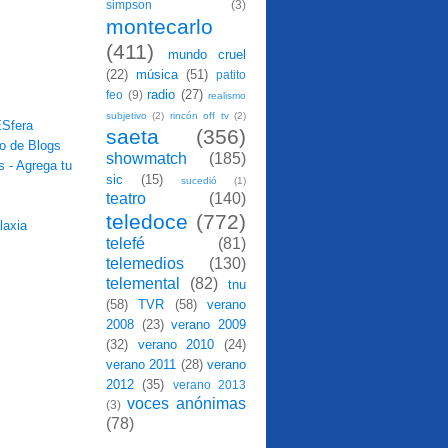
simpson
(3)
montecarlo
(411)
mundo cruel
(22)
música
(51)
patito
radio
(27)
feo
(9)
realismo
subjetivo
(2)
rincón off tv
(2)
saeta
(356)
showmatch
(185)
sic
(15)
sucedió
(1)
teatro
(140)
teledoce
(772)
telefé
(81)
telemedios
(130)
telemental
(82)
tnu
(58)
TVR
(58)
verano
2008
(23)
verano 2009
(32)
verano 2010
(24)
verano 2011
(28)
verano
2012
(35)
verano 2013
voces anónimas
(3)
(78)