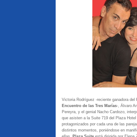
Victoria Rodríguez -reciente ganadora del 
Encuentro de las Tres Marías
-, Álvaro A
Pereyra, y el genial Nacho Cardozo, interpr
que asisten a la Suite 719 del Plaza Hote
protagonizados por cada una de las pareja
distintos momentos, poniéndose en manifie
ellas.
Plaza Suite
está dirigida por Elena