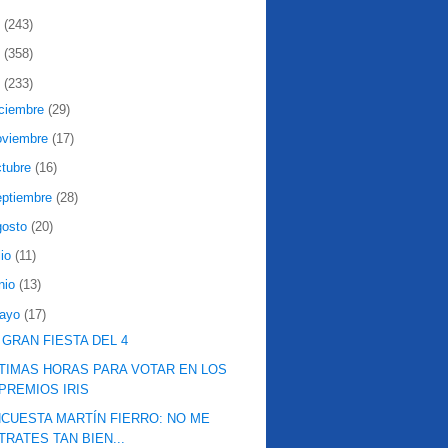
2
(243)
1
(358)
0
(233)
iciembre
(29)
oviembre
(17)
ctubre
(16)
eptiembre
(28)
gosto
(20)
lio
(11)
nio
(13)
ayo
(17)
 GRAN FIESTA DEL 4
TIMAS HORAS PARA VOTAR EN LOS
PREMIOS IRIS
CUESTA MARTÍN FIERRO: NO ME
TRATES TAN BIEN...