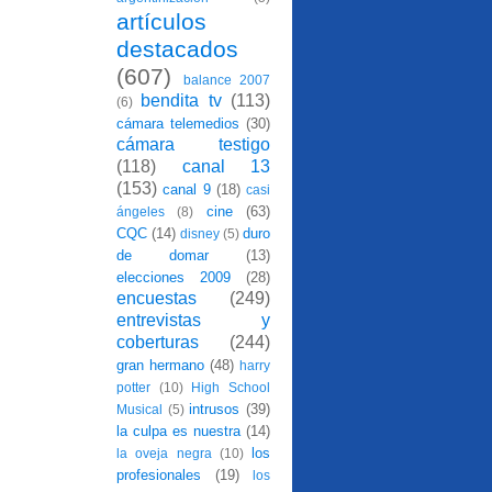
artículos
destacados
(607)
balance 2007
bendita tv
(113)
(6)
cámara telemedios
(30)
cámara testigo
(118)
canal 13
(153)
canal 9
(18)
casi
cine
(63)
ángeles
(8)
CQC
(14)
duro
disney
(5)
de domar
(13)
elecciones 2009
(28)
encuestas
(249)
entrevistas y
coberturas
(244)
gran hermano
(48)
harry
potter
(10)
High School
intrusos
(39)
Musical
(5)
la culpa es nuestra
(14)
los
la oveja negra
(10)
profesionales
(19)
los