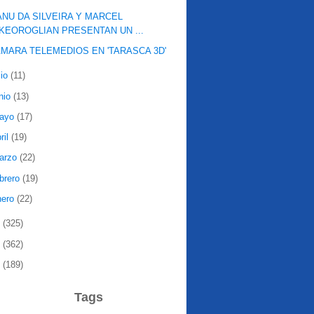
NU DA SILVEIRA Y MARCEL
KEOROGLIAN PRESENTAN UN ...
MARA TELEMEDIOS EN 'TARASCA 3D'
lio
(11)
nio
(13)
ayo
(17)
ril
(19)
arzo
(22)
ebrero
(19)
nero
(22)
9
(325)
8
(362)
7
(189)
Tags