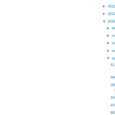
►
201
►
201
▼
201
►
d
►
n
►
o
►
s
▼
a
E
RA
DR
AV
AV
MO