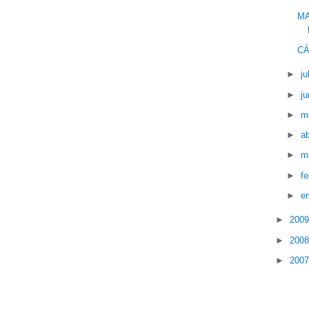
MA
CÁ
►
ju
►
ju
►
m
►
ab
►
m
►
f
►
e
►
200
►
200
►
200