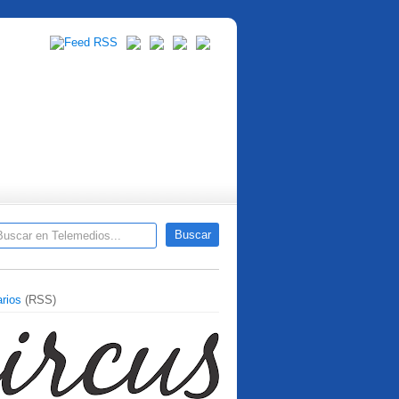
rios
(RSS)