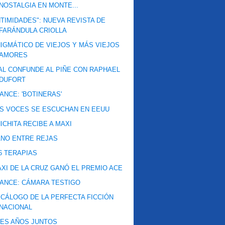
NOSTALGIA EN MONTE...
NTIMIDADES": NUEVA REVISTA DE
FARÁNDULA CRIOLLA
IGMÁTICO DE VIEJOS Y MÁS VIEJOS
AMORES
AL CONFUNDE AL PIÑE CON RAPHAEL
DUFORT
ANCE: 'BOTINERAS'
S VOCES SE ESCUCHAN EN EEUU
ICHITA RECIBE A MAXI
NO ENTRE REJAS
6 TERAPIAS
XI DE LA CRUZ GANÓ EL PREMIO ACE
ANCE: CÁMARA TESTIGO
CÁLOGO DE LA PERFECTA FICCIÓN
NACIONAL
ES AÑOS JUNTOS