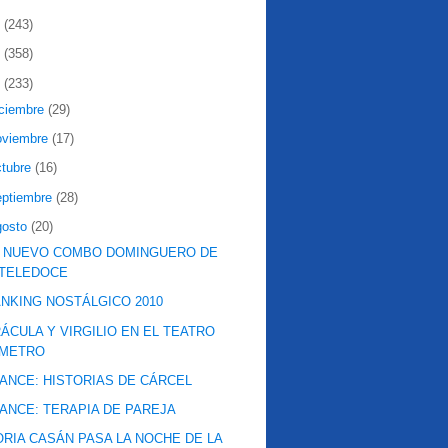
2
(243)
1
(358)
0
(233)
iciembre
(29)
oviembre
(17)
ctubre
(16)
eptiembre
(28)
gosto
(20)
L NUEVO COMBO DOMINGUERO DE
TELEDOCE
NKING NOSTÁLGICO 2010
ÁCULA Y VIRGILIO EN EL TEATRO
METRO
ANCE: HISTORIAS DE CÁRCEL
ANCE: TERAPIA DE PAREJA
RIA CASÁN PASA LA NOCHE DE LA