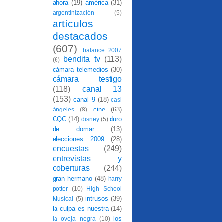
ahora
(19)
américa
(31)
argentinización
(5)
artículos
destacados
(607)
balance 2007
bendita tv
(113)
(6)
cámara telemedios
(30)
cámara testigo
(118)
canal 13
(153)
canal 9
(18)
casi
cine
(63)
ángeles
(8)
CQC
(14)
duro
disney
(5)
de domar
(13)
elecciones 2009
(28)
encuestas
(249)
entrevistas y
coberturas
(244)
gran hermano
(48)
harry
potter
(10)
High School
intrusos
(39)
Musical
(5)
la culpa es nuestra
(14)
los
la oveja negra
(10)