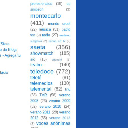
profesionales
(19)
los
simpson
(3)
montecarlo
(411)
mundo cruel
(22)
música
(51)
patito
radio
(27)
feo
(9)
realismo
subjetivo
(2)
rincón off tv
(2)
saeta
(356)
showmatch
(185)
sic
(15)
sucedió
(1)
teatro
(140)
teledoce
(772)
telefé
(81)
telemedios
(130)
telemental
(82)
tnu
(58)
TVR
(58)
verano
2008
(23)
verano 2009
(32)
verano 2010
(24)
verano 2011
(28)
verano
2012
(35)
verano 2013
voces anónimas
(3)