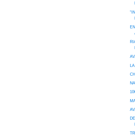
"I
EN
RI
AV
LA
CH
NA
10
MA
AV
DE
TR