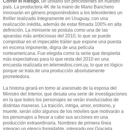
Correr el Riesgo
, un unitario sin precedentes en nuestro
país. La productora 4K de la mano de Mario Banchero
innovarán en género proponiéndoles a los televidentes un
thriller realizado íntegramente en Uruguay, con una
realización inédita, además de estar filmada 100% en alta
definición. La miniserie se postula como una de las
apuestas más ambiciosas del 2010, lo que se puede
comprobar en el impecable tráiler que expone una puesta
en escena imponente, digna de una película
norteamericana. Fue elegida como la serie que despierta
más expectativas para lo que resta del 2010 en una
encuesta realizada en telemedios.com.uy, lo que es lógico
porque se trata de una producción absolutamente
prometedora.
La historia girará en torno al asesinato de la esposa del
Ministro del Interior, que desata una serie de investigaciones
en la que todos los personajes se verán involucrados de
distintas maneras. La traición, intriga, amor, erotismo, y
muerte, serán sólo algunos de los móviles que motivarán a
los personajes a llevar a cabo sus acciones en una
producción extraordinaria. Nombres de primera línea
integran un elenco formidable, integrado por Graciela