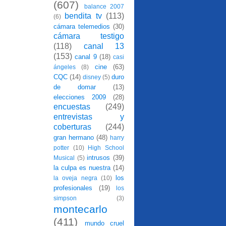
(607)
balance 2007
bendita tv
(113)
(6)
cámara telemedios
(30)
cámara testigo
(118)
canal 13
(153)
canal 9
(18)
casi
cine
(63)
ángeles
(8)
CQC
(14)
duro
disney
(5)
de domar
(13)
elecciones 2009
(28)
encuestas
(249)
entrevistas y
coberturas
(244)
gran hermano
(48)
harry
potter
(10)
High School
intrusos
(39)
Musical
(5)
la culpa es nuestra
(14)
los
la oveja negra
(10)
profesionales
(19)
los
simpson
(3)
montecarlo
(411)
mundo cruel