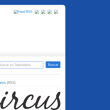
rios
(RSS)