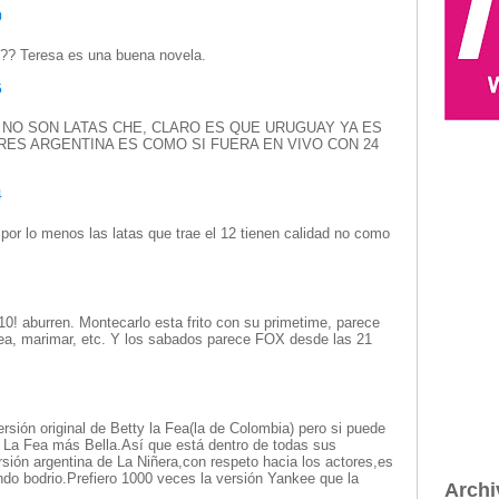
0
s ?? Teresa es una buena novela.
5
 NO SON LATAS CHE, CLARO ES QUE URUGUAY YA ES
RES ARGENTINA ES COMO SI FUERA EN VIVO CON 24
4
o por lo menos las latas que trae el 12 tienen calidad no como
0! aburren. Montecarlo esta frito con su primetime, parece
a fea, marimar, etc. Y los sabados parece FOX desde las 21
ersión original de Betty la Fea(la de Colombia) pero si puede
 La Fea más Bella.Así que está dentro de todas sus
rsión argentina de La Niñera,con respeto hacia los actores,es
do bodrio.Prefiero 1000 veces la versión Yankee que la
Archi