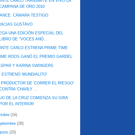
NTE CARLO TRANSMITE EN VIVO LA
CAMPANA DE ORO 2010
ANCE: CÁMARA TESTIGO
RACIAS GUSTAVO
EGA UNA EDICIÓN ESPECIAL DEL
LIBRO DE "VOCES ANÓ...
NTE CARLO ESTRENA PRIME TIME
IME ROOS GANÓ EL PREMIO GARDEL
SPAR Y KARINA SWINGERS
 ESTRENÓ 'MUNDIALITO'
 PRODUCTOR DE 'CORRER EL RIESGO'
CONTRA 'CHARLY ...
XI DE LA CRUZ COMIENZA SU GIRA
POR EL INTERIOR
ctubre
(16)
eptiembre
(28)
gosto
(20)