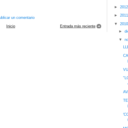
►
201
►
201
blicar un comentario
▼
201
Inicio
Entrada más reciente
►
d
▼
n
L
CA
V
"L
AV
TE
'C