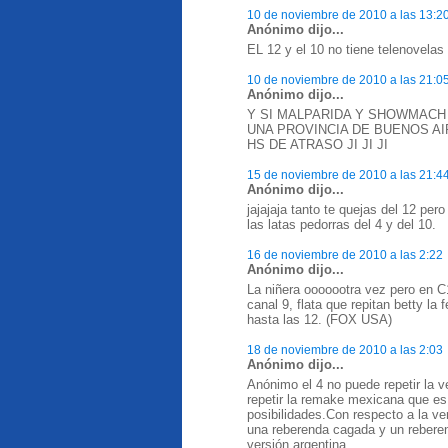
10 de noviembre de 2010 a las 13:2
Anónimo dijo...
EL 12 y el 10 no tiene telenovela
10 de noviembre de 2010 a las 21:0
Anónimo dijo...
Y SI MALPARIDA Y SHOWMACH
UNA PROVINCIA DE BUENOS AI
HS DE ATRASO JI JI JI
15 de noviembre de 2010 a las 21:4
Anónimo dijo...
jajajaja tanto te quejas del 12 per
las latas pedorras del 4 y del 10.
16 de noviembre de 2010 a las 2:22
Anónimo dijo...
La niñera ooooootra vez pero en C1
canal 9, flata que repitan betty l
hasta las 12. (FOX USA)
18 de noviembre de 2010 a las 2:03
Anónimo dijo...
Anónimo el 4 no puede repetir la v
repetir la remake mexicana que es
posibilidades.Con respecto a la ve
una reberenda cagada y un reberen
versión argentina.