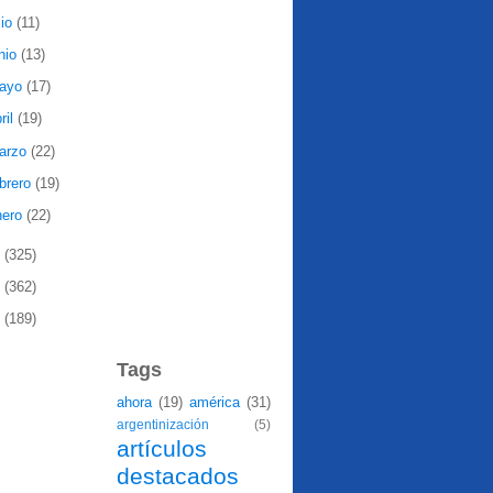
lio
(11)
nio
(13)
ayo
(17)
ril
(19)
arzo
(22)
ebrero
(19)
nero
(22)
9
(325)
8
(362)
7
(189)
Tags
ahora
(19)
américa
(31)
argentinización
(5)
artículos
destacados