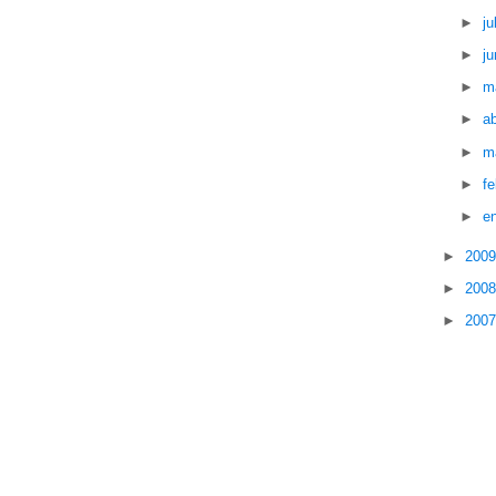
►
ju
►
ju
►
m
►
ab
►
m
►
f
►
e
►
200
►
200
►
200