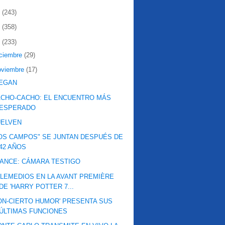
2
(243)
1
(358)
0
(233)
iciembre
(29)
oviembre
(17)
LEGAN
CHO-CACHO: EL ENCUENTRO MÁS
ESPERADO
UELVEN
OS CAMPOS" SE JUNTAN DESPUÉS DE
42 AÑOS
ANCE: CÁMARA TESTIGO
LEMEDIOS EN LA AVANT PREMIÈRE
DE 'HARRY POTTER 7...
ON-CIERTO HUMOR' PRESENTA SUS
ÚLTIMAS FUNCIONES