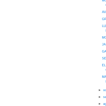
MO
AV
G
LL
MO
JA
GA
SE
EL
MA
►
o
►
s
►
a