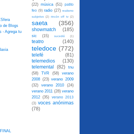
(22)
música
(51)
patito
radio
(27)
feo
(9)
realismo
subjetivo
(2)
rincón off tv
(2)
saeta
(356)
showmatch
(185)
sic
(15)
sucedió
(1)
teatro
(140)
teledoce
(772)
telefé
(81)
telemedios
(130)
telemental
(82)
tnu
(58)
TVR
(58)
verano
2008
(23)
verano 2009
(32)
verano 2010
(24)
verano 2011
(28)
verano
2012
(35)
verano 2013
voces anónimas
(3)
(78)
FINAL