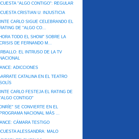
CUESTA "ALGO CONTIGO": REGULAR
CUESTA CRISTIAN U: INJUSTICIA
NTE CARLO SIGUE CELEBRANDO EL
RATING DE "ALGO CO...
HORA TODO EL SHOW" SOBRE LA
CRISIS DE FERNANDO M...
RBALLO: EL INTRUSO DE LA TV
NACIONAL
ANCE: ADICCIONES
ARRATE CATALINA EN EL TEATRO
SOLÍS
NTE CARLO FESTEJA EL RATING DE
"ALGO CONTIGO"
ONRÍE" SE CONVIERTE EN EL
PROGRAMA NACIONAL MÁS ...
ANCE: CÁMARA TESTIGO
CUESTA ALESSANDRA: MALO