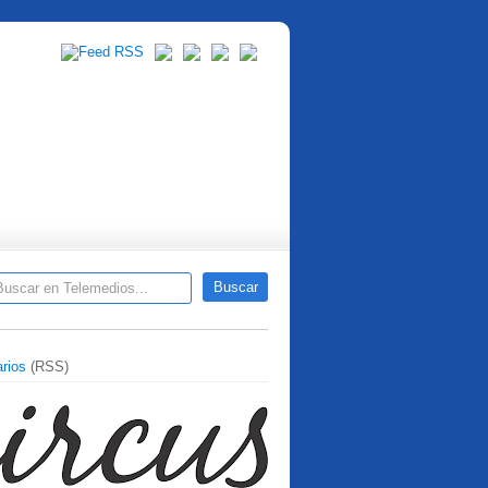
rios
(RSS)