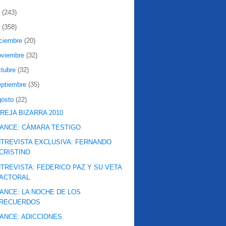
2
(243)
1
(358)
iciembre
(20)
oviembre
(32)
ctubre
(32)
eptiembre
(35)
gosto
(22)
REJA BIZARRA 2010
ANCE: CÁMARA TESTIGO
TREVISTA EXCLUSIVA: FERNANDO
CRISTINO
TREVISTA: FEDERICO PAZ Y SU VETA
ACTORAL
ANCE: LA NOCHE DE LOS
RECUERDOS
ANCE: ADICCIONES