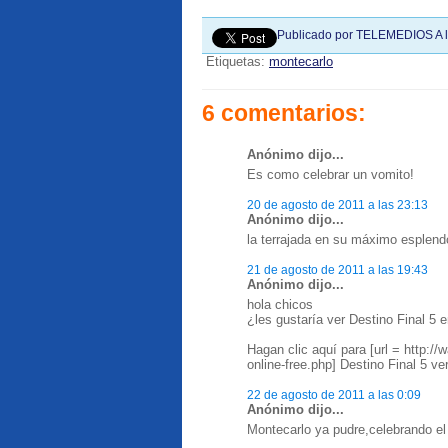
Publicado por
TELEMEDIOS
A 
Etiquetas:
montecarlo
6 comentarios:
Anónimo dijo...
Es como celebrar un vomito!
20 de agosto de 2011 a las 23:13
Anónimo dijo...
la terrajada en su máximo esplendo
21 de agosto de 2011 a las 19:43
Anónimo dijo...
hola chicos
¿les gustaría ver Destino Final 5 e
Hagan clic aquí para [url = http://
online-free.php] Destino Final 5 ver 
22 de agosto de 2011 a las 0:09
Anónimo dijo...
Montecarlo ya pudre,celebrando el 