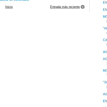
EN
Inicio
Entrada más reciente
EN
MO
"A
CA
AV
AG
MO
"S
AV
EN