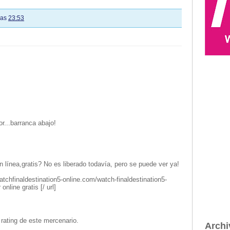
las
23:53
r...barranca abajo!
n línea,gratis? No es liberado todavía, pero se puede ver ya!
watchfinaldestination5-online.com/watch-finaldestination5-
online gratis [/ url]
rating de este mercenario.
Archi