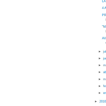
LA
4 
PR
"M
AV
►
ju
►
ju
►
m
►
ab
►
m
►
f
►
e
►
201