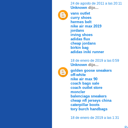
24 de agosto de 2011 a las 20:11
Unknown
dijo...
vans outlet
curry shoes
hermes belt
nike air max 2019
jordans
irving shoes
adidas flux
cheap jordans
birkin bag
adidas iniki runner
18 de enero de 2019 a las 0:59
Unknown
dijo...
golden goose sneakers
off-white
nike air max 90
coach bags sale
coach outlet store
moncler
balenciaga sneakers
cheap nfl jerseys china
caterpillar boots
tory burch handbags
18 de enero de 2019 a las 1:31
Pu