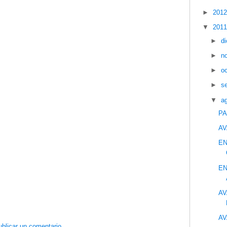
►
201
▼
201
►
d
►
n
►
o
►
s
▼
a
PA
AV
EN
EN
AV
AV
blicar un comentario