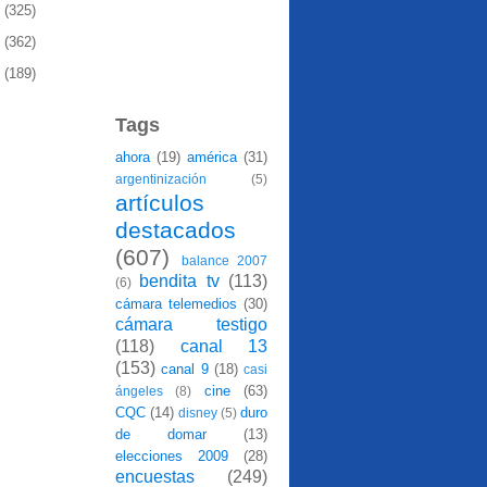
9
(325)
8
(362)
7
(189)
Tags
ahora
(19)
américa
(31)
argentinización
(5)
artículos
destacados
(607)
balance 2007
bendita tv
(113)
(6)
cámara telemedios
(30)
cámara testigo
(118)
canal 13
(153)
canal 9
(18)
casi
cine
(63)
ángeles
(8)
CQC
(14)
duro
disney
(5)
de domar
(13)
elecciones 2009
(28)
encuestas
(249)