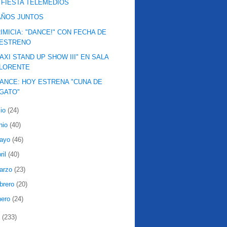
 FIESTA TELEMEDIOS
AÑOS JUNTOS
IMICIA: "DANCE!" CON FECHA DE
ESTRENO
AXI STAND UP SHOW III" EN SALA
LORENTE
ANCE: HOY ESTRENA "CUNA DE
GATO"
lio
(24)
nio
(40)
ayo
(46)
ril
(40)
arzo
(23)
ebrero
(20)
nero
(24)
0
(233)