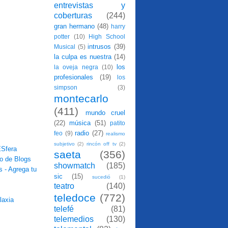
entrevistas y
coberturas
(244)
gran hermano
(48)
harry
potter
(10)
High School
intrusos
(39)
Musical
(5)
la culpa es nuestra
(14)
los
la oveja negra
(10)
profesionales
(19)
los
simpson
(3)
montecarlo
(411)
mundo cruel
(22)
música
(51)
patito
radio
(27)
feo
(9)
realismo
subjetivo
(2)
rincón off tv
(2)
saeta
(356)
showmatch
(185)
sic
(15)
sucedió
(1)
teatro
(140)
teledoce
(772)
telefé
(81)
telemedios
(130)